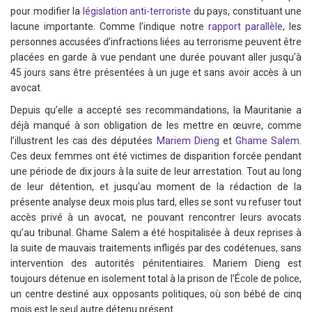
pour modifier la
législation anti-terroriste
du pays, constituant une
lacune importante. Comme l’indique notre
rapport parallèle
, les
personnes accusées d’infractions liées au terrorisme peuvent être
placées en garde à vue pendant une durée pouvant aller jusqu’à
45 jours sans être présentées à un juge et sans avoir accès à un
avocat.
Depuis qu’elle a accepté ses recommandations, la Mauritanie a
déjà manqué à son obligation de les mettre en œuvre, comme
l’illustrent les cas des députées
Mariem Dieng
et
Ghame Salem
.
Ces deux femmes ont été victimes de disparition forcée pendant
une période de dix jours à la suite de leur arrestation. Tout au long
de leur détention, et jusqu’au moment de la rédaction de la
présente analyse deux mois plus tard, elles se sont vu refuser tout
accès privé à un avocat, ne pouvant rencontrer leurs avocats
qu’au tribunal. Ghame Salem a été hospitalisée à deux reprises à
la suite de mauvais traitements infligés par des codétenues, sans
intervention des autorités pénitentiaires. Mariem Dieng est
toujours détenue en isolement total à la prison de l’École de police,
un centre destiné aux opposants politiques, où son bébé de cinq
mois est le seul autre détenu présent.