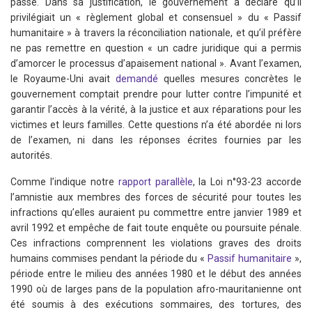
passé. Dans sa justification, le gouvernement a déclaré qu’il
privilégiait un « règlement global et consensuel » du « Passif
humanitaire » à travers la réconciliation nationale, et qu’il préfère
ne pas remettre en question « un cadre juridique qui a permis
d’amorcer le processus d’apaisement national ». Avant l’examen,
le Royaume-Uni avait
demandé
quelles mesures concrètes le
gouvernement comptait prendre pour lutter contre l’impunité et
garantir l’accès à la vérité, à la justice et aux réparations pour les
victimes et leurs familles. Cette questions n’a été abordée ni lors
de l’examen, ni dans les réponses écrites fournies par les
autorités.
Comme l’indique notre
rapport parallèle
, la Loi n°93-23 accorde
l’amnistie aux membres des forces de sécurité pour toutes les
infractions qu’elles auraient pu commettre entre janvier 1989 et
avril 1992 et empêche de fait toute enquête ou poursuite pénale.
Ces infractions comprennent les violations graves des droits
humains commises pendant la période du «
Passif humanitaire
»,
période entre le milieu des années 1980 et le début des années
1990 où de larges pans de la population afro-mauritanienne ont
été soumis à des exécutions sommaires, des tortures, des