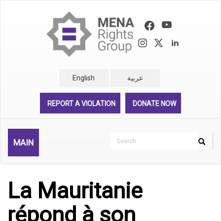
Skip
to
main
content
English
عربية
REPORT A VIOLATION
DONATE NOW
Search
MAIN
Search
Rechercher
La Mauritanie
répond à son