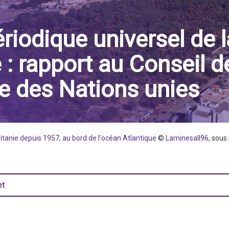
iodique universel de l
 : rapport au Conseil d
e des Nations unies
ritanie depuis 1957, au bord de l'océan Atlantique
©
Laminesall96
, sous
dIn
hatsApp
et