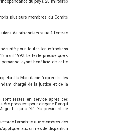
l’indépendance du pays, 28 militaires
 compris plusieurs membres du Comité
.
ions de prisonniers suite à l’entrée
écurité pour toutes les infractions
18 avril 1992. Le texte précise que «
e personne ayant bénéficié de cette
ppelant la Mauritanie à «prendre les
ndant chargé de la justice et de la
e sont restés en service après ces
a été pressenti pour diriger « Bangui
eguett, qui a été élu président de
ui accorde l’amnistie aux membres des
s’appliquer aux crimes de disparition