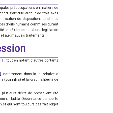
cipales préoccupations en matière de
ort s’articule autour de trois axes
utilisation de dispositions juridiques
ns des droits humains commises durant
 ; et (3) le recours à une législation
re et aux mauvais traitements.
ression
n
[1]
, tout en notant d’autres portants
]
, notamment dans la loi relative à
me (voir infra) et la loi sur la liberté de
, plusieurs délits de presse ont été
nmoins, ladite Ordonnance comporte
t qui n’ont toujours pas fait l’objet