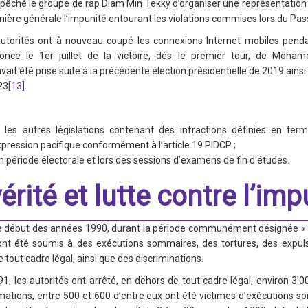
pêché le groupe de rap Diam Min Tekky d’organiser une représentation 
ière générale l’impunité entourant les violations commises lors du Pass
 autorités ont à nouveau coupé les connexions Internet mobiles penda
once le 1er juillet de la victoire, dès le premier tour, de Moha
vait été prise suite à la précédente élection présidentielle de 2019 ains
23
[13]
.
les autres législations contenant des infractions définies en ter
xpression pacifique conformément à l’article 19 PIDCP ;
en période électorale et lors des sessions d’examens de fin d'études.
vérité et lutte contre l’imp
le début des années 1990, durant la période communément désignée « 
ont été soumis à des exécutions sommaires, des tortures, des expulsi
 tout cadre légal, ainsi que des discriminations.
1, les autorités ont arrêté, en dehors de tout cadre légal, environ 3’
timations, entre 500 et 600 d’entre eux ont été victimes d’exécutions