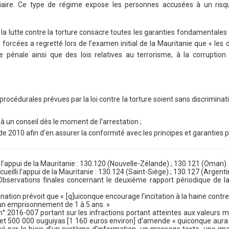
ciaire. Ce type de régime expose les personnes accusées à un ris
 la lutte contre la torture consacre toutes les garanties fondamentales d
s forcées a regretté lors de l’examen initial de la Mauritanie que « les 
énale ainsi que des lois relatives au terrorisme, à la corruption
 procédurales prévues par la loi contre la torture soient sans discrimina
 à un conseil dès le moment de l’arrestation ;
de 2010 afin d’en assurer la conformité avec les principes et garanties pr
’appui de la Mauritanie : 130.120 (Nouvelle-Zélande) ; 130.121 (Oman).
lli l’appui de la Mauritanie : 130.124 (Saint-Siège) ; 130.127 (Argenti
servations finales concernant le deuxième rapport périodique de la M
ination prévoit que « [q]uiconque encourage l'incitation à la haine contre 
'un emprisonnement de 1 à 5 ans. »
oi n° 2016-007 portant sur les infractions portant atteintes aux valeur
t 500 000 ouguiyas [1 160 euros environ] d’amende « quiconque aura i
usé par le biais d’un système d’information, un message texte, une i