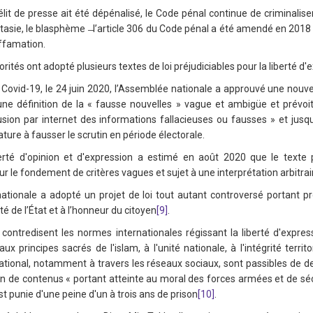
t de presse ait été dépénalisé, le Code pénal continue de criminaliser d
ostasie, le blasphème ̶ l’article 306 du Code pénal a été amendé en 2018 
iffamation.
rités ont adopté plusieurs textes de loi préjudiciables pour la liberté d'
ovid-19, le 24 juin 2020, l’Assemblée nationale a approuvé une nouvell
e définition de la « fausse nouvelles » vague et ambigüe et prévoit
usion par internet des informations fallacieuses ou fausses » et ju
ture à fausser le scrutin en période électorale.
erté d'opinion et d'expression a estimé en août 2020 que le texte
sur le fondement de critères vagues et sujet à une interprétation arbitrai
tionale a adopté un projet de loi tout autant controversé portant p
ité de l’État et à l’honneur du citoyen
[9]
.
i contredisent les normes internationales régissant la liberté d'expre
x principes sacrés de l'islam, à l'unité nationale, à l'intégrité territo
ational, notamment à travers les réseaux sociaux, sont passibles de
on de contenus « portant atteinte au moral des forces armées et de séc
st punie d'une peine d'un à trois ans de prison
[10]
.