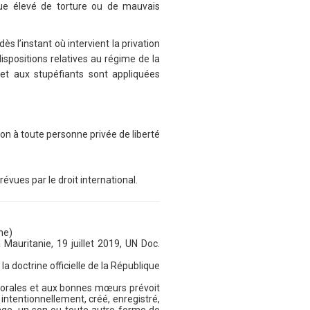
que élevé de torture ou de mauvais
ès l’instant où intervient la privation
dispositions relatives au régime de la
 et aux stupéfiants sont appliquées
tion à toute personne privée de liberté
évues par le droit international.
ne)
auritanie, 19 juillet 2019, UN Doc.
la doctrine officielle de la République
s morales et aux bonnes mœurs prévoit
ntentionnellement, créé, enregistré,
mage, un son ou toute autre forme de