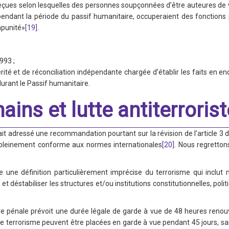
 reçues selon lesquelles des personnes soupçonnées d’être auteures de 
endant la période du passif humanitaire, occuperaient des fonctions p
mpunité»
[19]
.
993 ;
té et de réconciliation indépendante chargée d’établir les faits en en
rant le Passif humanitaire.
ains et lutte antiterrorist
it adressé une recommandation pourtant sur la révision de l’article 3 de 
e pleinement conforme aux normes internationales
[20]
. Nous regretto
e une définition particulièrement imprécise du terrorisme qui inclut 
t déstabiliser les structures et/ou institutions constitutionnelles, pol
re pénale prévoit une durée légale de garde à vue de 48 heures renouv
e terrorisme peuvent être placées en garde à vue pendant 45 jours, sa