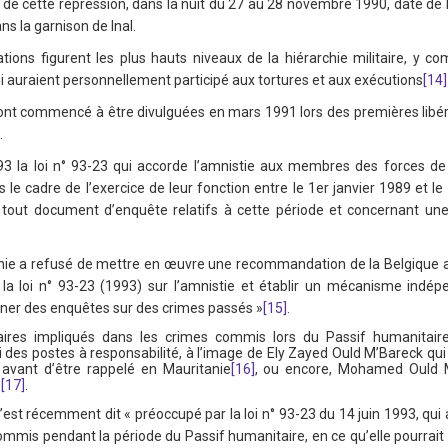
 de cette répression, dans la nuit du 27 au 28 novembre 1990, date de 
s la garnison de Inal.
tions figurent les plus hauts niveaux de la hiérarchie militaire, y
ui auraient personnellement participé aux tortures et aux exécutions
[14]
ont commencé à être divulguées en mars 1991 lors des premières libérat
.
3 la loi n° 93-23 qui accorde l’amnistie aux membres des forces de s
le cadre de l’exercice de leur fonction entre le 1er janvier 1989 et le 
et tout document d’enquête relatifs à cette période et concernant un
tanie a refusé de mettre en œuvre une recommandation de la Belgique a
a loi n° 93-23 (1993) sur l’amnistie et établir un mécanisme indépe
ener des enquêtes sur des crimes passés »
[15]
.
taires impliqués dans les crimes commis lors du Passif humanitair
es postes à responsabilité, à l’image de Ely Zayed Ould M’Bareck qui 
avant d’être rappelé en Mauritanie
[16]
, ou encore, Mohamed Ould M
3
[17]
.
’est récemment dit « préoccupé par la loi n° 93-23 du 14 juin 1993, q
ommis pendant la période du Passif humanitaire, en ce qu’elle pourrait 