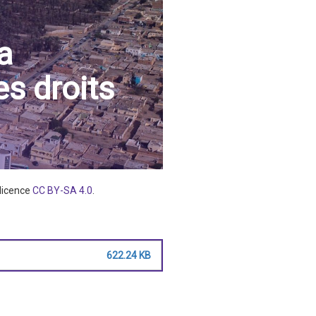
a
es droits
 licence
CC BY-SA 4.0
.
622.24 KB