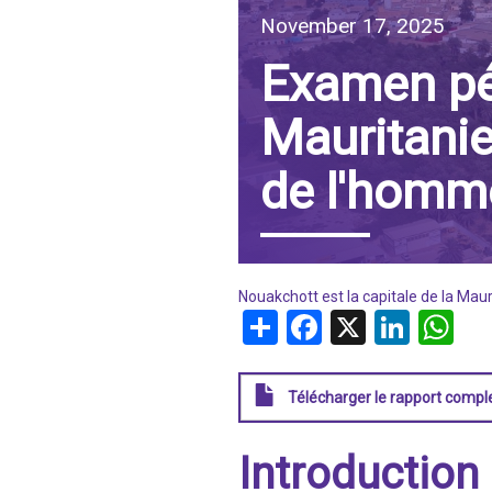
November 17, 2025
IRAQ
CONTACT
Examen pér
JORDAN
Mauritanie
KUWAIT
de l'homm
LEBANON
LIBYA
MAURITANIA
Nouakchott est la capitale de la Mau
Share
Facebook
X
Linke
W
MOROCCO
OMAN
Télécharger le rapport compl
PALESTINE
Introduction
QATAR