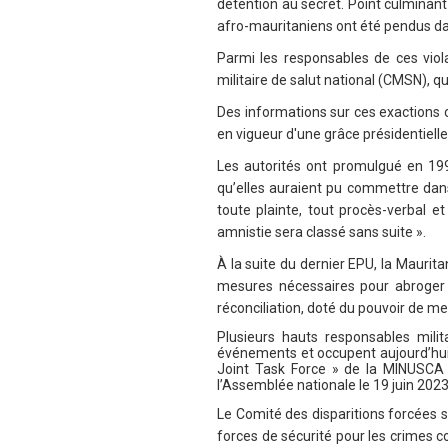
détention au secret. Point culminant
afro-mauritaniens ont été pendus dan
Parmi les responsables de ces viola
militaire de salut national (CMSN), q
Des informations sur ces exactions 
en vigueur d'une grâce présidentielle
Les autorités ont promulgué en 199
qu’elles auraient pu commettre dans 
toute plainte, tout procès-verbal 
amnistie sera classé sans suite ».
À la suite du dernier EPU, la Mauri
mesures nécessaires pour abroger l
réconciliation, doté du pouvoir de m
Plusieurs hauts responsables mili
événements et occupent aujourd’hui d
Joint Task Force » de la MINUSCA 
l’Assemblée nationale le 19 juin 202
Le Comité des disparitions forcées s
forces de sécurité pour les crimes c