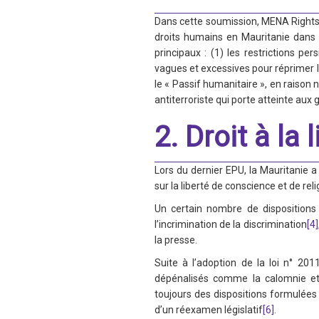
Dans cette soumission, MENA Rights 
SAUDI ARABIA
droits humains en Mauritanie dans 
principaux : (1) les restrictions per
SUDAN
vagues et excessives pour réprimer l
le « Passif humanitaire », en raison 
SYRIA
antiterroriste qui porte atteinte aux
TUNISIA
2. Droit à la
UNITED ARAB EMIRATE
Lors du dernier EPU, la Mauritanie 
sur la liberté de conscience et de reli
YEMEN
Un certain nombre de dispositions 
l’incrimination de la discrimination
[4]
la presse.
Suite à l’adoption de la loi n° 201
dépénalisés comme la calomnie et 
toujours des dispositions formulées 
d’un réexamen législatif
[6]
.