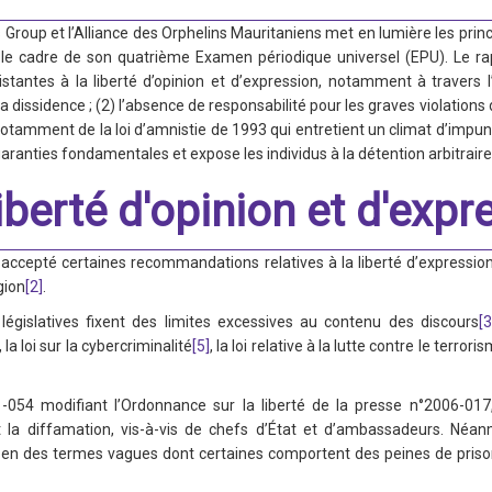
Group et l’Alliance des Orphelins Mauritaniens met en lumière les prin
le cadre de son quatrième Examen périodique universel (EPU). Le rapp
sistantes à la liberté d’opinion et d’expression, notamment à travers l’
a dissidence ; (2) l’absence de responsabilité pour les graves violatio
notamment de la loi d’amnistie de 1993 qui entretient un climat d’impunité
 garanties fondamentales et expose les individus à la détention arbitrai
 liberté d'opinion et d'exp
S
a accepté certaines recommandations relatives à la liberté d’expressio
gion
[2]
.
législatives fixent des limites excessives au contenu des discours
[3
, la loi sur la cybercriminalité
[5]
, la loi relative à la lutte contre le terroris
1-054 modifiant l’Ordonnance sur la liberté de la presse n°2006-017
la diffamation, vis-à-vis de chefs d’État et d’ambassadeurs. Néa
en des termes vagues dont certaines comportent des peines de prison e