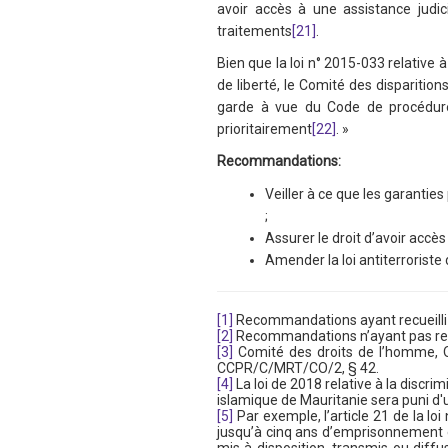
avoir accès à une assistance judi
traitements
[21]
.
Bien que la loi n° 2015-033 relative à
de liberté, le Comité des disparition
garde à vue du Code de procédure p
prioritairement
[22]
. »
Recommandations:
Veiller à ce que les garanties
;
Assurer le droit d’avoir accès
Amender la loi antiterroriste 
[1]
Recommandations ayant recueilli l
[2]
Recommandations n’ayant pas recuei
[3]
Comité des droits de l’homme, Ob
CCPR/C/MRT/CO/2, § 42.
[4]
La loi de 2018 relative à la discrim
islamique de Mauritanie sera puni d
[5]
Par exemple, l’article 21 de la l
jusqu’à cinq ans d’emprisonnement e
mis à disposition, transmis ou diff