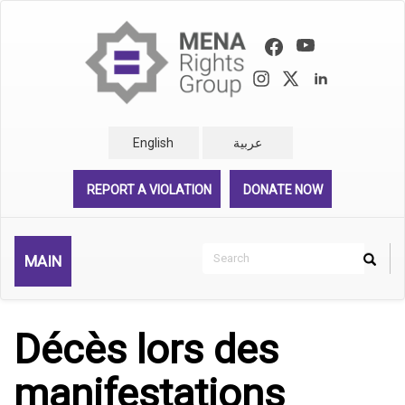
Skip
to
main
content
English
عربية
REPORT A VIOLATION
DONATE NOW
Search
MAIN
Search
Rechercher
Décès lors des
manifestations