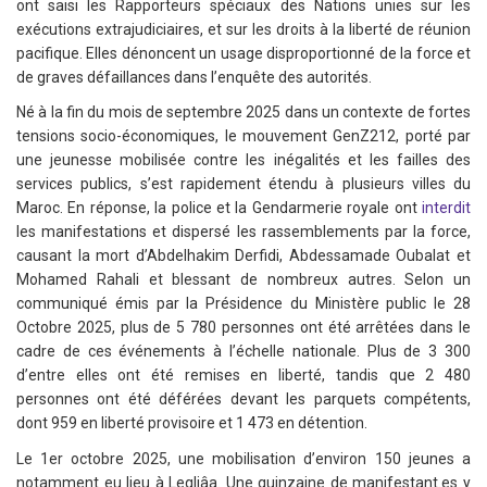
ont saisi les Rapporteurs spéciaux des Nations unies sur les
exécutions extrajudiciaires, et sur les droits à la liberté de réunion
pacifique. Elles dénoncent un usage disproportionné de la force et
de graves défaillances dans l’enquête des autorités.
Né à la fin du mois de septembre 2025 dans un contexte de fortes
tensions socio-économiques, le mouvement GenZ212, porté par
une jeunesse mobilisée contre les inégalités et les failles des
services publics, s’est rapidement étendu à plusieurs villes du
Maroc. En réponse, la police et la Gendarmerie royale ont
interdit
les manifestations et dispersé les rassemblements par la force,
causant la mort d’Abdelhakim Derfidi, Abdessamade Oubalat et
Mohamed Rahali et blessant de nombreux autres. Selon un
communiqué émis par la Présidence du Ministère public le 28
Octobre 2025, plus de 5 780 personnes ont été arrêtées dans le
cadre de ces événements à l’échelle nationale. Plus de 3 300
d’entre elles ont été remises en liberté, tandis que 2 480
personnes ont été déférées devant les parquets compétents,
dont 959 en liberté provisoire et 1 473 en détention.
Le 1er octobre 2025, une mobilisation d’environ 150 jeunes a
notamment eu lieu à Leqliâa. Une quinzaine de manifestant.es y