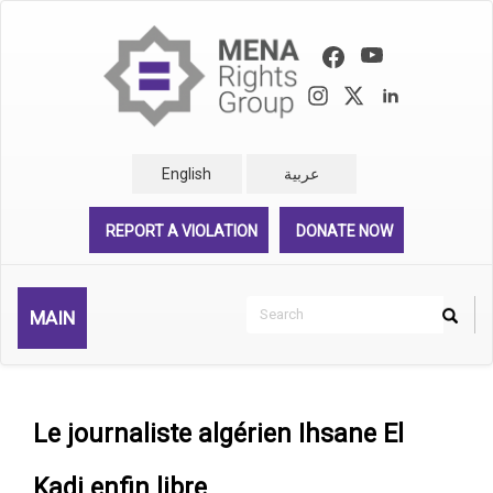
Skip
to
main
content
English
عربية
REPORT A VIOLATION
DONATE NOW
Search
MAIN
Search
Rechercher
Le journaliste algérien Ihsane El
Kadi enfin libre