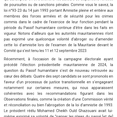
de poursuites ou de sanctions pénales. Comme vous le savez, la
loi n°93-23 du 14 juin 1993 portant Amnistie pleine et entière aux
membres des forces armées et de sécurité pour les crimes
commis dans le cadre de l’exercice de leur fonction pendant la
période du Passif humanitaire continue d’être dans les faits en
vigueur. Notons d’ailleurs que les autorités mauritaniennes n’ont
pas exprimé une quelconque volonté d’abroger ou d’amender
cette loi d’amnistie lors de l’examen de la Mauritanie devant le
Comité qui s’est tenu les 11 et 12 septembre 2023.
Récemment, à l’occasion de la campagne électorale ayant
précédé l’élection présidentielle mauritanienne de 2024, la
question du Passif humanitaire s’est de nouveau retrouvée au
cœur des débats. Quatre des sept candidats se sont prononcés en
faveur d’un processus de justice transitionnelle en s’engageant
notamment sur certaines mesures, qui nous apparaissent
cohérentes avec les recommandations figurant dans les
Observations finales, comme la création d’une Commission vérité
et réconciliation ou bien l’abrogation de la loi d’amnistie de 1993.
Le président réélu Mohamed Cheikh Ould Ghazouani avait lui-
même exprimé sa volonté de “panser les plaies du passé [et de]