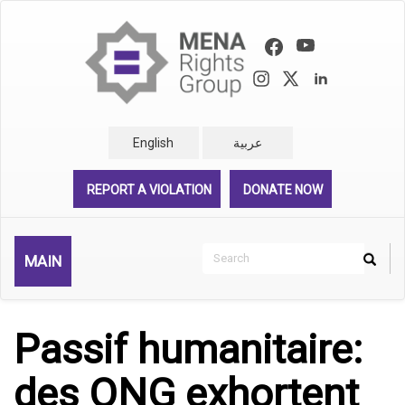
Skip
to
main
content
English
عربية
REPORT A VIOLATION
DONATE NOW
Search
MAIN
Search
Rechercher
Passif humanitaire:
des ONG exhortent