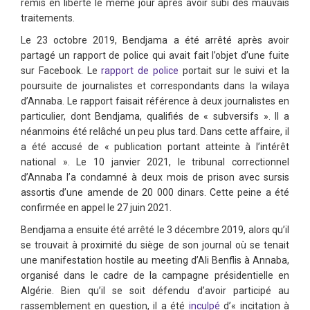
remis en liberté le même jour après avoir subi des mauvais
traitements.
Le 23 octobre 2019, Bendjama a été arrêté après avoir
partagé un rapport de police qui avait fait l’objet d’une fuite
sur Facebook. Le
rapport de police
portait sur le suivi et la
poursuite de journalistes et correspondants dans la wilaya
d’Annaba. Le rapport faisait référence à deux journalistes en
particulier, dont Bendjama, qualifiés de « subversifs ». Il a
néanmoins été relâché un peu plus tard. Dans cette affaire, il
a été accusé de « publication portant atteinte à l’intérêt
national ». Le 10 janvier 2021, le tribunal correctionnel
d’Annaba l’a condamné à deux mois de prison avec sursis
assortis d’une amende de 20 000 dinars. Cette peine a été
confirmée en appel le 27 juin 2021.
Bendjama a ensuite été arrêté le 3 décembre 2019, alors qu’il
se trouvait à proximité du siège de son journal où se tenait
une manifestation hostile au meeting d’Ali Benflis à Annaba,
organisé dans le cadre de la campagne présidentielle en
Algérie. Bien qu’il se soit défendu d’avoir participé au
rassemblement en question, il a été
inculpé
d’« incitation à