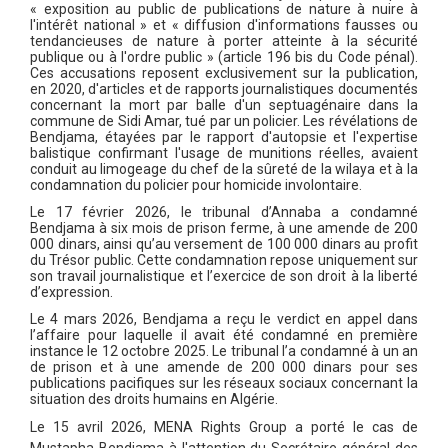
« exposition au public de publications de nature à nuire à
l'intérêt national » et « diffusion d'informations fausses ou
tendancieuses de nature à porter atteinte à la sécurité
publique ou à l'ordre public » (article 196 bis du Code pénal).
Ces accusations reposent exclusivement sur la publication,
en 2020, d'articles et de rapports journalistiques documentés
concernant la mort par balle d'un septuagénaire dans la
commune de Sidi Amar, tué par un policier. Les révélations de
Bendjama, étayées par le rapport d'autopsie et l'expertise
balistique confirmant l'usage de munitions réelles, avaient
conduit au limogeage du chef de la sûreté de la wilaya et à la
condamnation du policier pour homicide involontaire.
Le 17 février 2026, le tribunal d’Annaba a condamné
Bendjama à six mois de prison ferme, à une amende de 200
000 dinars, ainsi qu’au versement de 100 000 dinars au profit
du Trésor public. Cette condamnation repose uniquement sur
son travail journalistique et l’exercice de son droit à la liberté
d’expression.
Le 4 mars 2026, Bendjama a reçu le verdict en appel dans
l’affaire pour laquelle il avait été condamné en première
instance le 12 octobre 2025. Le tribunal l’a condamné à un an
de prison et à une amende de 200 000 dinars pour ses
publications pacifiques sur les réseaux sociaux concernant la
situation des droits humains en Algérie.
Le 15 avril 2026, MENA Rights Group a porté le cas de