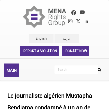
Skip
to
main
content
English
عربية
REPORT A VIOLATION
DONATE NOW
Search
MAIN
Search
Rechercher
Le journaliste algérien Mustapha
Bendjama condamné à un an de