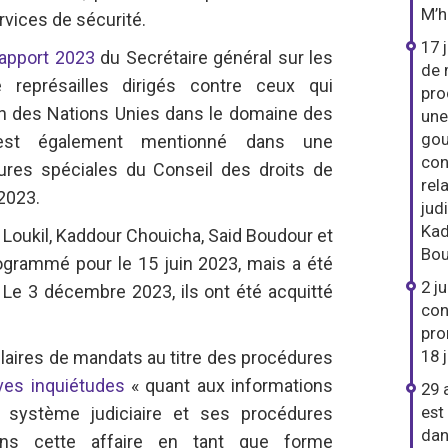
M’
vices de sécurité.
17 j
apport 2023
du Secrétaire général sur les
de 
e représailles dirigés contre ceux qui
pro
on des Nations Unies dans le domaine des
une
gou
est également mentionné dans une
con
res spéciales du Conseil des droits de
rel
2023.
jud
Kad
Loukil, Kaddour Chouicha, Said Boudour et
Bou
ogrammé pour le 15 juin 2023, mais a été
2 j
. Le 3 décembre 2023, ils ont été acquitté
con
pro
18 
tulaires de mandats au titre des procédures
ves inquiétudes
« quant aux informations
29 
est
e système judiciaire et ses procédures
dan
ans cette affaire en tant que forme