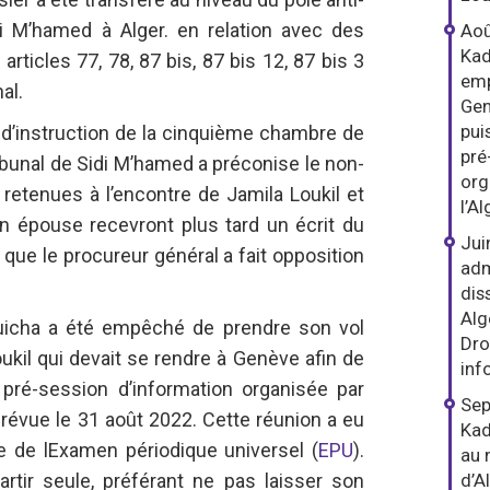
idi M’hamed à Alger. en relation avec des
Aoû
Kad
rticles 77, 78, 87 bis, 87 bis 12, 87 bis 3
emp
nal.
Gen
pui
 d’instruction de la cinquième chambre de
pré
tribunal de Sidi M’hamed a préconise le non-
org
 retenues à l’encontre de Jamila Loukil et
l’A
n épouse recevront plus tard un écrit du
Jui
 que le procureur général a fait opposition
adm
dis
Alg
uicha a été empêché de prendre son vol
Dro
kil qui devait se rendre à Genève afin de
inf
 pré-session d’information organisée par
Sep
prévue le 31 août 2022. Cette réunion a eu
Kad
le de lExamen périodique universel (
EPU
).
au 
artir seule, préférant ne pas laisser son
d’A