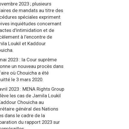
ovembre 2023 ; plusieurs
ulaires de mandats au titre des
cédures spéciales expriment
vives inquiétudes concernant
 actes d'intimidation et de
cèlement à l'encontre de
ila Loukil et Kaddour
uicha.
mai 2023 : la Cour suprême
onne un nouveau procès dans
ffaire où Chouicha a été
uitté le 3 mars 2020.
avril 2023 : MENA Rights Group
lève les cas de Jamila Loukil
Kaddour Chouicha au
rétaire général des Nations
es dans le cadre de la
paration du rapport 2023 sur
représailles.