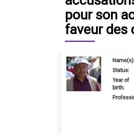
accusations
pour son ac
IRAQ
CONTACT
faveur des 
JORDAN
KUWAIT
LEBANON
Name(s)
LIBYA
Status:
MAURITANIA
Year of
birth:
MOROCCO
Professi
OMAN
PALESTINE
QATAR