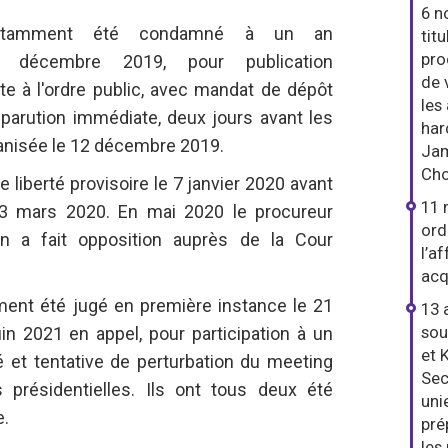
6 n
otamment été condamné à un an
tit
pro
 décembre 2019, pour publication
de 
nte à l'ordre public, avec mandat de dépôt
les
arution immédiate, deux jours avant les
har
ganisée le 12 décembre 2019.
Jam
Cho
e liberté provisoire le 7 janvier 2020 avant
11 
e 3 mars 2020. En mai 2020 le procureur
ord
an a fait opposition auprès de la Cour
l’a
acq
ment été jugé en première instance le 21
13 
sou
in 2021 en appel, pour participation à un
et 
et tentative de perturbation du meeting
Sec
 présidentielles. Ils ont tous deux été
uni
e.
pré
les 