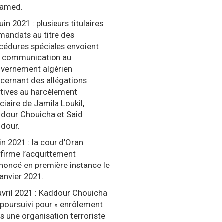
hamed.
uin 2021 : plusieurs titulaires
mandats au titre des
cédures spéciales envoient
 communication au
vernement algérien
cernant des allégations
atives au harcèlement
iciaire de Jamila Loukil,
dour Chouicha et Said
dour.
uin 2021 : la cour d’Oran
firme l’acquittement
noncé en première instance le
janvier 2021.
avril 2021 : Kaddour Chouicha
 poursuivi pour « enrôlement
s une organisation terroriste