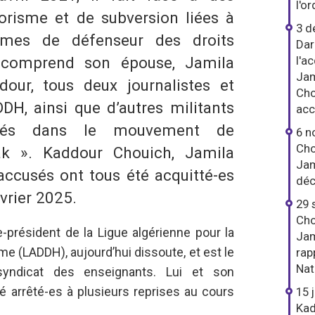
l'or
orisme et de subversion liées à
3 d
itimes de défenseur des droits
Dar
e comprend son épouse, Jamila
l'a
Jam
dour, tous deux journalistes et
Cho
H, ainsi que d’autres militants
acc
iqués dans le mouvement de
6 n
Cho
rak ». Kaddour Chouich, Jamila
Jam
 accusés ont tous été acquitté-es
déc
vrier 2025.
29 
Cho
-président de la Ligue algérienne pour la
Jam
e (LADDH), aujourd’hui dissoute, et est le
rap
Nat
 syndicat des enseignants. Lui et son
té arrêté-es à plusieurs reprises au cours
15 
Kad