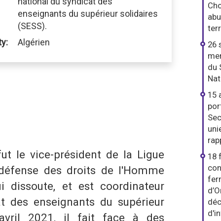
national du syndicat des
Cho
enseignants du supérieur solidaires
abu
(SESS).
ter
ty:
Algérien
26 
men
du 
Nat
15 
por
S
Sec
dIn
hatsApp
uni
rap
t le vice-président de la Ligue
18 
con
 défense des droits de l'Homme
fer
i dissoute, et est coordinateur
d’O
at des enseignants du supérieur
déc
d'i
 avril 2021, il fait face à des