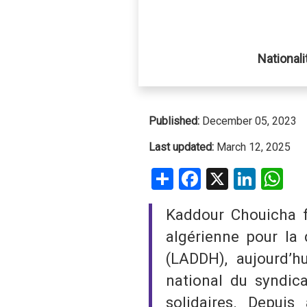
SAUDI ARABIA
Nationali
SUDAN
SYRIA
Published:
December 05, 2023
TUNISIA
Last updated:
March 12, 2025
UNITED ARAB EMIRATE
Share
Facebook
X
Linke
W
YEMEN
Kaddour Chouicha fu
algérienne pour la
(LADDH), aujourd’hu
national du syndic
solidaires. Depuis