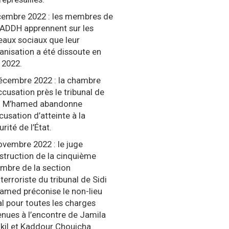
embre 2022 : les membres de
LADDH apprennent sur les
eaux sociaux que leur
anisation a été dissoute en
n 2022.
écembre 2022 : la chambre
ccusation près le tribunal de
i M’hamed abandonne
ccusation d’atteinte à la
rité de l’État.
ovembre 2022 : le juge
nstruction de la cinquième
mbre de la section
iterroriste du tribunal de Sidi
amed préconise le non-lieu
al pour toutes les charges
enues à l’encontre de Jamila
kil et Kaddour Chouicha.