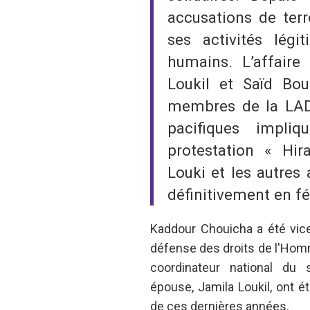
accusations de terr
ses activités lég
humains. L’affair
Loukil et Saïd Bou
membres de la LADD
pacifiques impl
protestation « Hi
Louki et les autres
définitivement en fé
Kaddour Chouicha a été vice
défense des droits de l'Homm
coordinateur national du
épouse, Jamila Loukil, ont é
de ces dernières années.