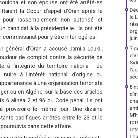
houicha et son épouse ont été arrêté-es
Déc
ittaient la Ccour d'appel d'Oran après le
la 
t pour rassemblement non autorisé et
rés
n candidat à la présidentielle. Ils ont été
org
 commissariat pour y être interrogé-es.
jui
ur général d'Oran a accusé Jamila Loukil,
7 d
d’a
oudour de complot contre la sécurité de
Sid
te à l'intégrité du territoire national ; de
l’a
uire à l'intérêt national, d'origine ou
sécu
d’appartenance à une organisation terroriste
8 n
nger ou en Algérie, sur la base des articles
d’i
bis 6 alinéa 2 et 96 du Code pénal. Ils ont
cha
ant
té provisoire le même jour. Une dizaine
M’h
tants pacifiques arrêtés entre le 23 et le
tot
poursuivis dans cette affaire.
ret
Lou
er a été transféré au niveau du pôle anti-