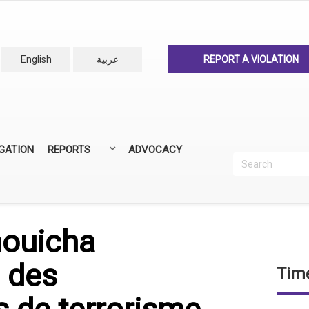
English
عربية
REPORT A VIOLATION
IGATION
REPORTS
ADVOCACY
Search
Recherc
ANNUAL REPORTS
ALL REPORTS
ouicha
 des
Time