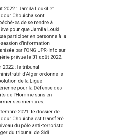
t 2022 : Jamila Loukil et
dour Chouicha sont
êché-es de se rendre à
ève pour que Jamila Loukil
sse participer en personne à la
-session d’information
anisée par l’ONG UPR-Info sur
lgérie prévue le 31 août 2022.
n 2022 : le tribunal
inistratif d’Alger ordonne la
solution de la Ligue
érienne pour la Défense des
its de l’Homme sans en
ormer ses membres.
tembre 2021: le dossier de
dour Chouicha est transféré
niveau du pôle anti-terroriste
lger du tribunal de Sidi