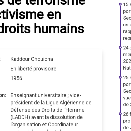
 de terrorisme
15 
tivisme en
por
Sec
droits humains
uni
rap
rep
24 
men
:
Kaddour Chouicha
202
Nat
En liberté provisoire
25 
1956
por
Sec
on:
Enseignant universitaire ; vice-
vue
président de la Ligue Algérienne de
de 
Défense des Droits de l’Homme
26 
(LADDH) avant la dissolution de
pro
l’organisation et Coordinateur
de 