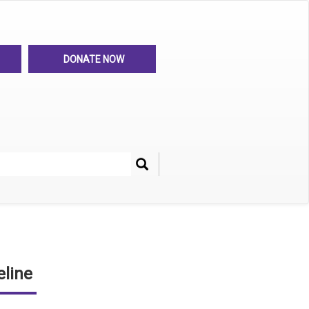
DONATE NOW
Search
her
line