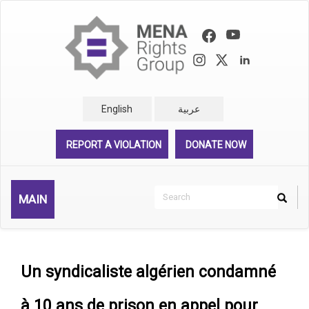
Skip
to
main
content
English
عربية
REPORT A VIOLATION
DONATE NOW
Search
MAIN
Search
Rechercher
Un syndicaliste algérien condamné
à 10 ans de prison en appel pour