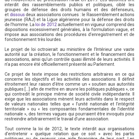
interdit des rassemblements publics et politiques, ciblé les
groupes de défense des droits humains et des défenseurs,
et
dissous
deux associations connues : le Rassemblement actions
jeunesse (RAJ) et la Ligue algérienne pour la défense des droits
de l’homme. La
loi de 2012
actuellement en vigueur comprend des
dispositions excessivement générales, à la formulation vague, et
impose aux associations des procédures d’enregistrement et de
fonctionnement très lourdes.
Le projet de loi octroierait au ministère de l’Intérieur une vaste
autorité sur la création, le fonctionnement et le financement des
associations, ainsi qu’un contrôle quasi illimité de leurs activités. Il
n’a pas encore été officiellement présenté au Parlement.
Ce projet de texte impose des restrictions arbitraires en ce qui
concerne les objectifs et les activités des associations. Il définit
étroitement leur raison d’être comme un « soutien aux autorités
publiques [...] afin de mettre en œuvre les politiques publiques », ce
qui contredit le principe même de société civile indépendante. Il
exige que les associations mènent leurs activités dans le respect
de valeurs nationales telles que « l’unité nationale et l’intégrité
territoriale » ou « les composantes fondamentales de l’identité
nationale », des termes vagues qui pourraient être invoqués pour
restreindre arbitrairement le travail d’une association.
Tout comme la loi de 2012, le texte interdit aux organisations
d’entretenir « quelque relation que ce soit » avec les partis
politiques ou de recevoir une aide financière de leur part. Les