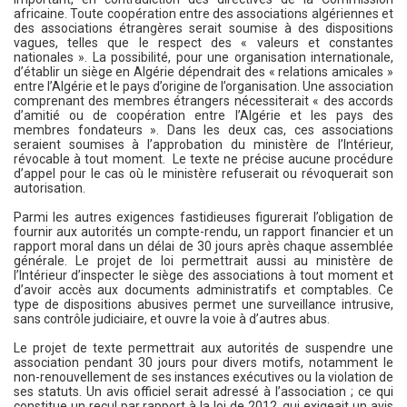
africaine. Toute coopération entre des associations algériennes et
des associations étrangères serait soumise à des dispositions
vagues, telles que le respect des « valeurs et constantes
nationales ». La possibilité, pour une organisation internationale,
d’établir un siège en Algérie dépendrait des « relations amicales »
entre l’Algérie et le pays d’origine de l’organisation. Une association
comprenant des membres étrangers nécessiterait « des accords
d’amitié ou de coopération entre l’Algérie et les pays des
membres fondateurs ». Dans les deux cas, ces associations
seraient soumises à l’approbation du ministère de l’Intérieur,
révocable à tout moment. Le texte ne précise aucune procédure
d’appel pour le cas où le ministère refuserait ou révoquerait son
autorisation.
Parmi les autres exigences fastidieuses figurerait l’obligation de
fournir aux autorités un compte-rendu, un rapport financier et un
rapport moral dans un délai de 30 jours après chaque assemblée
générale. Le projet de loi permettrait aussi au ministère de
l’Intérieur d’inspecter le siège des associations à tout moment et
d’avoir accès aux documents administratifs et comptables. Ce
type de dispositions abusives permet une surveillance intrusive,
sans contrôle judiciaire, et ouvre la voie à d’autres abus.
Le projet de texte permettrait aux autorités de suspendre une
association pendant 30 jours pour divers motifs, notamment le
non-renouvellement de ses instances exécutives ou la violation de
ses statuts. Un avis officiel serait adressé à l’association ; ce qui
constitue un recul par rapport à la loi de 2012, qui exigeait un avis