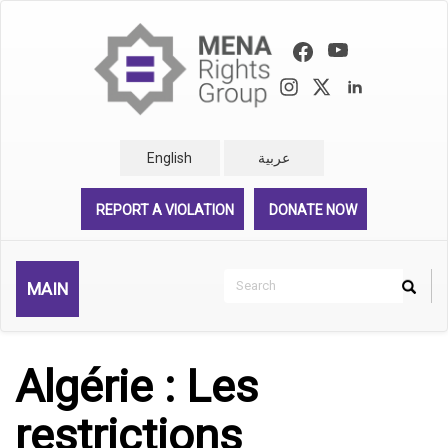
Skip
to
main
content
English
عربية
REPORT A VIOLATION
DONATE NOW
Search
MAIN
Search
Rechercher
Algérie : Les
restrictions