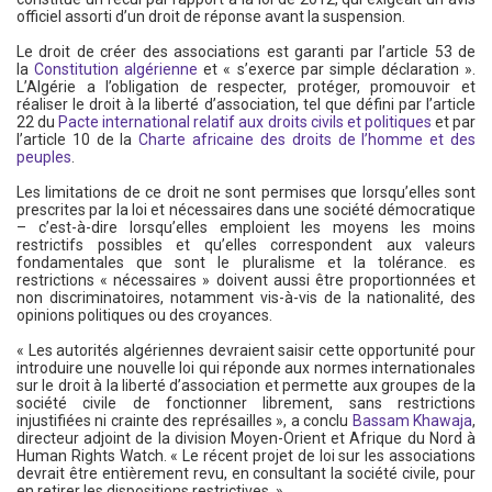
officiel assorti d’un droit de réponse avant la suspension.
Le droit de créer des associations est garanti par l’article 53 de
la
Constitution algérienne
et « s’exerce par simple déclaration ».
L’Algérie a l’obligation de respecter, protéger, promouvoir et
réaliser le droit à la liberté d’association, tel que défini par l’article
22 du
Pacte international relatif aux droits civils et politiques
et par
l’article 10 de la
Charte africaine des droits de l’homme et des
peuples
.
Les limitations de ce droit ne sont permises que lorsqu’elles sont
prescrites par la loi et nécessaires dans une société démocratique
– c’est-à-dire lorsqu’elles emploient les moyens les moins
restrictifs possibles et qu’elles correspondent aux valeurs
fondamentales que sont le pluralisme et la tolérance. es
restrictions « nécessaires » doivent aussi être proportionnées et
non discriminatoires, notamment vis-à-vis de la nationalité, des
opinions politiques ou des croyances.
« Les autorités algériennes devraient saisir cette opportunité pour
introduire une nouvelle loi qui réponde aux normes internationales
sur le droit à la liberté d’association et permette aux groupes de la
société civile de fonctionner librement, sans restrictions
injustifiées ni crainte des représailles », a conclu
Bassam Khawaja
,
directeur adjoint de la division Moyen-Orient et Afrique du Nord à
Human Rights Watch. « Le récent projet de loi sur les associations
devrait être entièrement revu, en consultant la société civile, pour
en retirer les dispositions restrictives. »