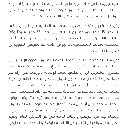
سياسيين، بما في ذلك مجرد «إعجابات» أو تعليقات أو مشاركات. وقد
استندت السلطات إلى منشوراته ومشاركاته وتفاعلاته على وسائل
التواصل الاجتماعي لتبرير توجيه تهم «الإشادة بالإرهاب».
وفي 29 أكتوبر 2025، أصدرت المحكمة الجنائية بأم البواقي حكماً
بالسجن 15 عاماً بحق معمري استناداً إلى المواد 87 مكرر 4 و12 و96
و100 و146 من قانون العقوبات الجزائري. وفي 1 فبراير 2026،
أيّدت
المحكمة الجنائية الاستئنافية بأم البواقي إدانته، مع تخفيض العقوبة إلى
عشر سنوات سجناً.
وفي مراسلة وجّهها خبراء الأمم المتحدة المعنيون بحقوق الإنسان إلى
السلطات الجزائرية، أعربوا عن
قلقهم
إزاء القضية المرفوعة ضد
معمري، مشيرين إلى أن تطبيق تهمة الإشادة بالإرهاب على آراء عبّر
عنها بطريقة تتوافق مع القانون الدولي يشكل انتهاكاً لحقه في حرية
التعبير. وأكد الخبراء أن الإجراءات المتخذة ضد معمري «تبدو قائمة على
منشورات إلكترونية تعبّر عن خلافات مشروعة مع إدارة الحكومة»، وعلى
«تبادلات مع أعضاء حركة لم تكن مصنفة "إرهابية" وقت وقوع
الأحداث»، موضحين أن مثل هذه الأفعال محمية بموجب القانون الدولي
لحقوق الإنسان. كما حذّر الخبراء من أن قضية معمري قد تؤدي إلى
«إنشاء بيئة من الترهيب والرقابة الذاتية تثني عن النقاش العام، وتقيد
الحيز المدني، وتعرقل التعبير عن الآراء المعارضة أو الناقدة، بما يتعارض