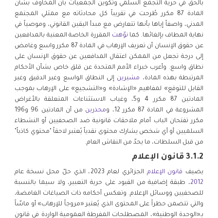
بالحق في حرية التجمع السلمي وتكوين الجمعيات بأن المخاوف بشأن
المادة 87 مكرر طُرحت في تقريباً كل محادثاته مع ممثلي المجتمع
المدني، واصفاً إياها بأنها تتعارض مع مبدأ اليقين القانوني، وموصياً في
نهاية المطاف بإلغائها. كما
نوّهت
المقررة الخاصة المعنية بالمدافعين
عن حقوق الإنسان أن تعريف الإرهاب في المادة 87 مكرر واسع وغامض
إلى درجة تجعل من الممكن اعتقال المدافعين عن حقوق الإنسان على
نطاق واسع. وأعرب خبراء الأمم المتحدة عن قلق خاص بشأن الأحكام
المرتبطة بهذه المادة،
مشيرين
إلى النطاق الواسع وغير الدقيق وغير
القابل للتوقع» لمفاهيم «الإشادة» و«التشجيع» على الإرهاب بموجب
المادتين 87 مكرر 4 و5، وغياب الاستثناءات المتعلقة بالأغراض
المشروعة في المادة 87 مكرر 12، و
محذرين
من أن المادتين 96 و196
مكرر تفتحان الباب أمام ملاحقات قانونية ضد الصحفيين أو النشطاء
السلميين أو أي شخص يشارك محتوى نقدياً يُعتبر لاحقاً "محتوي كاذباً"
من قبل السلطات، ما يحدّ من النقاش العام.
3.1.2 قانون الإعلام
يضيف
قانون الإعلام
الجزائري لعام 2023، الذي حلّ محل نسخة عام
2012
، طبقة إضافية من القيود على حرية التعبير، ولا سيما بالنسبة
للصحفيين ووسائل الإعلام. وتعكس أحكامه ذات الصياغات الغامضة،
والتي تتضمن حظراً على المحتوى الذي يُعتبر «مروجاً للإرهاب» أو ماسّاً
بـ«الوحدة الوطنية»، المصطلحات المفرطة العمومية الواردة في قانون