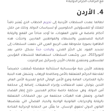
مع التزامات الجزائر الدولية.»
4. الأردن
لطالما عمدت السلطات الأردنية إلى
تجريم
الخطاب الذي يُعتبر ناقداً
للملك أو للمسؤولين الحكوميين أو لسياسات الدولة، وذلك من خلال
أحكام غامضة في قانون العقوبات، ما أوجد مناخاً من القمع والرقابة
الذاتية للصحفيين والنشطاء والمواطنين العاديين. واحتدّت هذه
الظاهرة بصورة ملحوظة عقب الربيع العربي التي دفعت السلطات إلى
تشديد القيود على الحيّز المدني،
وازدادت حدةً
بشكل خاص بعد
أكتوبر2023، حين وسّعت السلطات استهدافها للنشطاء المؤيدين
لفلسطين ومنتقدي علاقات الأردن بإسرائيل عبر الإنترنت.
ويعتمد الأردن بنية مؤسساتية استثنائية منفصلة صُممت خصيصاً
لملاحقة الجرائم المتعلقة بالأمن ومكافحة الإرهاب. وتشمل هذه البنية
دائرة المخابرات العامة وفرع الأمن الوقائي التابع لمديرية الأمن العام،
اللذين يتوليان تنفيذ الاعتقالات وإجراء التحقيقات، إضافة إلى محكمة
أمن الدولة، وهي محكمة خاصة تحاكم المدنيين خارج إطار القضاء
العادي. وتعمل هذه الهيئات مجتمعة من دون الضمانات المتعلقة
بالرقابة والإجراءات القانونية الواجبة والحياد القضائي التي يقتضيها
القانون الدولي لحقوق الإنسان، ما يقلّل من الحماية الإجرائية المتاحة