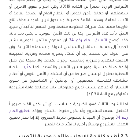
أما الشرط الثاني فهو الهدف المشروع: إذ يجب أن يخدم القيد أحد
الأغراض الواردة حصراً في المادة 19(3)، وهي احترام حقوق الآخرين أو
سمعتهم، أو حماية الأمن القومي أو النظام العام أو الصحة العامة أو
الآداب العامة. وهذه القائمة حصرية، ولا يجوز تبرير القيود بأهداف تقع
خارجها مهما بدت مبررات الحكومة مقنعة. ومن المهم التأكيد أن مجرد
التذرّع بأحد هذه الأغراض، بما في ذلك الأمن القومي، لا يكفي بحد ذاته.
فقد أوضح
التعليق العام رقم 34
أن مفهوم «الأمن القومي» يشير
تحديداً إلى حماية الاستقلال السياسي للدولة أو سلامتها الترابية، وأن
على الدولة التي تستند إليه أن تُثبت، بصورة محددة وفردية، الطبيعة
الدقيقة للتهديد وضرورة وتناسب الإجراء المتخذ، ولا سيما من خلال
إقامة صلة مباشرة وفورية بين التعبير والتهديد. كما
حذّرت
اللجنة
المعنية بحقوق الإنسان صراحة من أن استخدام الأمن القومي أو أحكام
مشابهة لملاحقة الصحفيين أو الباحثين أو المدافعين عن حقوق
الإنسان أو غيرهم بسبب توزيع معلومات ذات مصلحة عامة مشروعة
يتعارض مع المادة 19(3).
أما الشرط الثالث فهو الضرورة والتناسب: أي أن يكون القيد ضرورياً
لتحقيق الهدف المشروع وألا يكون مفرط الاتساع. ويؤكد
التعليق العام
رقم 34
بوضوح أن القيد لا يستوفي شرط الضرورة إلا إذا تعذر تحقيق
الهدف المشروع بوسائل أخرى لا تقيّد حرية التعبير.
2.3 أطر مكافحة الإرهاب والأمن وحرية التعبير