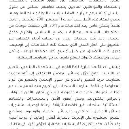
المدني واستهداف المدافعين عن حقوق الإنسان والصحفيين
والنشطاء والمواطنين العاديين بسبب دفاعهم السلمي عن حقوق
الإنسان أو تعبيرهم عن آراء ناقدة لسياسات الدولة وسلطاتها. وفيما
تسارع اعتماد هذه الأطر عقب أحداث 11 سبتمبر 2001، ترسّخت وازدادت
تشدداً بشكلٍ خاص بعد انتفاضات عام 2011، التي شهدت موجات من
الاحتجاجات السلمية المطالِبة بالإصلاح السياسي واحترام حقوق
الإنسان. وقد ردّت سلطات الدول في مختلف أنحاء المنطقة عبر
التضييق على الحيّز المدني الذي سعت تلك الانتفاضات إلى توسيعه،
وجرى ذلك التضييق من خلال توسيع أطر مكافحة الإرهاب والأمن
القومي وتوظيفها كأدوات للقمع بهدف تجريم المعارضة السلمية.
ويتمثل أحد الأبعاد البارزة لهذا القمع في الاستهداف المنهجي للتعبير
عبر الإنترنت. فمع تحوّل وسائل التواصل الاجتماعي إلى أداة محورية
لممارسة حرية التعبير والدفاع عن حقوق الإنسان والتعبير عن الآراء
المعارضة والناقدة، سارعت السلطات إلى تجريم هذه الممارسات عبر
توظيف تعريفات فضفاضة ومفرطة الاتساع تتعلق بالأمن والإرهاب
والجرائم الإلكترونية، ومنح أجهزة الأمن والاستخبارات والمحاكم
الاستثنائية سلطات غير خاضعة للرقابة لإعادة توصيف منشورات
وسائل التواصل الاجتماعي، والرسائل الخاصة، والوسوم، ومقاطع
الفيديو المنشورة على الإنترنت باعتبارها أعمال إرهابية أو جرائم أمنية.
وقد خلّفت هذه الأطر كلفة إنسانية باهظة، إذ تعرّض أفراد في مختلف