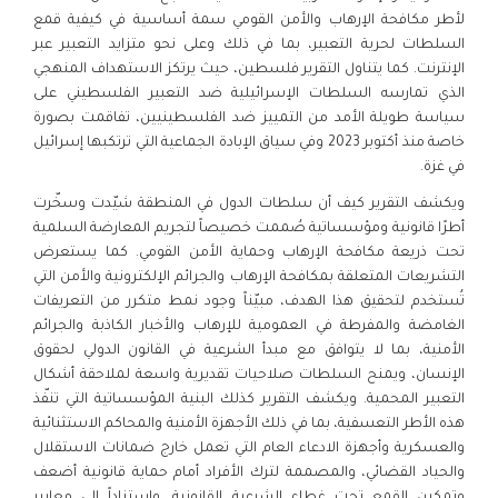
لأطر مكافحة الإرهاب والأمن القومي سمة أساسية في كيفية قمع
السلطات لحرية التعبير، بما في ذلك وعلى نحو متزايد التعبير عبر
الإنترنت. كما يتناول التقرير فلسطين، حيث يرتكز الاستهداف المنهجي
الذي تمارسه السلطات الإسرائيلية ضد التعبير الفلسطيني على
سياسة طويلة الأمد من التمييز ضد الفلسطينيين، تفاقمت بصورة
خاصة منذ أكتوبر 2023 وفي سياق الإبادة الجماعية التي ترتكبها إسرائيل
في غزة.
ويكشف التقرير كيف أن سلطات الدول في المنطقة شيّدت وسخّرت
أطرًا قانونية ومؤسساتية صُممت خصيصاً لتجريم المعارضة السلمية
تحت ذريعة مكافحة الإرهاب وحماية الأمن القومي. كما يستعرض
التشريعات المتعلقة بمكافحة الإرهاب والجرائم الإلكترونية والأمن التي
تُستخدم لتحقيق هذا الهدف، مبيّناً وجود نمط متكرر من التعريفات
الغامضة والمفرطة في العمومية للإرهاب والأخبار الكاذبة والجرائم
الأمنية، بما لا يتوافق مع مبدأ الشرعية في القانون الدولي لحقوق
الإنسان، ويمنح السلطات صلاحيات تقديرية واسعة لملاحقة أشكال
التعبير المحمية. ويكشف التقرير كذلك البنية المؤسساتية التي تنفّذ
هذه الأطر التعسفية، بما في ذلك الأجهزة الأمنية والمحاكم الاستثنائية
والعسكرية وأجهزة الادعاء العام التي تعمل خارج ضمانات الاستقلال
والحياد القضائي، والمصممة لترك الأفراد أمام حماية قانونية أضعف
وتمكين القمع تحت غطاء الشرعية القانونية. واستناداً إلى معايير