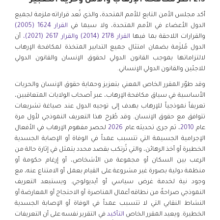
أكد مجلس الأمن التابع للأمم المتحدة، والذي تُعد قراراته ملزمة لجميع
الدول الأعضاء في الأمم المتحدة، ولا سيما في
القرار 1624 (2005)
والقرارات اللاحقة بما فيها
القرار 2178 (2014)
والقرار 2617 (2021)،
أن
الدول مُلزَمة بضمان امتثال جميع التدابير المتخذة لمكافحة الإرهاب
لالتزاماتها بموجب القانون الدولي لحقوق الإنسان والقانون الدولي
للاجئين والقانون الدولي الإنساني.
وقد طوّر المقرر الخاص المعني بتعزيز وحماية حقوق الإنسان والحريات
الأساسية في سياق مكافحة الإرهاب، عبر أصحاب الولايات المتعاقبين،
تعريفاً نموذجياً للإرهاب يهدف إلى توجيه الدول عند صياغة تشريعات
تتوافق مع حقوق الإنسان. وقد طُرح هذا التعريف النموذجي لأول مرة
عام
2010
، ثم جرى تحديثه عام
2026
لحصر مفهوم الإرهاب في الأفعال
الإجرامية الجسيمة التي تتسبب عمداً في الوفاة أو الإصابة الجسدية
الخطيرة أو أخذ الرهائن، والتي تُرتكب بقصد محدد يتمثل في إثارة حالة من
الرعب بين السكان أو مجموعة من الأشخاص، أو إرغام حكومة أو
منظمة دولية بصورة غير مشروعة على القيام بعمل أو الامتناع عنه، مع
وجود نية لخدمة غرض سياسي أو أيديولوجي. ويستبعد التعريف
النموذجي صراحةً من نطاقه أعمال المناصرة أو الاحتجاج أو المعارضة أو
النشاط النقابي التي لا تتسبب عمداً في الوفاة أو الإصابة الجسدية
الخطيرة. ويعيد المقرر الخاص
التأكيد
في التقرير نفسه على أن التعريفات