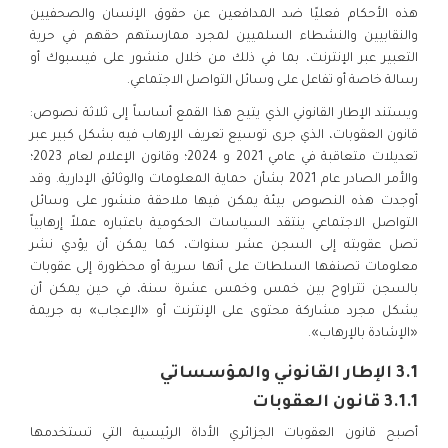
هذه الأحكام فعليًا ضد المدافعين عن حقوق الإنسان والصحفيين
والنقابيين والنشطاء السلميين لمجرد ممارستهم حقهم في حرية
التعبير عبر الإنترنت، بما في ذلك من خلال منشور على فيسبوك أو
رسالة خاصة أو تفاعل على وسائل التواصل الاجتماعي.
ويستند الإطار القانوني الذي يتيح هذا القمع أساساً إلى ثلاثة نصوص:
قانون العقوبات، الذي جرى توسيع تعريف الإرهاب فيه بشكل كبير عبر
تعديلات متعاقبة في عامي 2021 و 2024؛ وقانون الإعلام لعام 2023؛
والأمر الصادر عام 2021 بشأن حماية المعلومات والوثائق الإدارية. وقد
أوجدت هذه النصوص بيئة يمكن فيها ملاحقة منشور على وسائل
التواصل الاجتماعي ينتقد السياسات الحكومية باعتباره عملاً إرهابياً
تصل عقوبته إلى السجن عشر سنوات، كما يمكن أن يؤدي نشر
معلومات تصنفها السلطات على أنها سرية أو محظورة إلى عقوبات
بالسجن تتراوح بين خمس وخمس عشرة سنة، في حين يمكن أن
يشكل مجرد مشاركة محتوى على الإنترنت أو «الإعجاب» به جريمة
«الإشادة بالإرهاب».
3.1 الإطار القانوني والمؤسساتي
3.1.1 قانون العقوبات
أصبح قانون العقوبات الجزائري الأداة الرئيسية التي تستخدمها