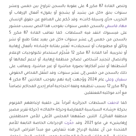
وتنص المادة 87 مكرر 4 على عقوبة بالسجن تتراوح بين خمس وعشر
سنوات بحق «كل من يشيد أو يشجع أو يمول» أفعال الإرهاب أو
التخريب «بأي وسيلة كانت». وقد حُكم على المدافع عن حقوق الإنسان
مهاد قاسمي
بالسجن خمس سنوات بموجب هذا النص بسبب منشور
على فيسبوك انتقد فيه السلطات. كما تعاقب المادة 87 مكرر 5
بالسجن من خمس إلى عشر سنوات «كل من يعيد عمدًا طبع أو نشر
وثائق أو مطبوعات أو تسجيلات» تُعتبر بمثابة «إشادة» بأفعال إرهابية
أو تخريبية. أما المادة 87 مكرر 12 فتُجرّم استخدام تكنولوجيات الإعلام
والاتصال لتجنيد أشخاص لصالح منظمة إرهابية، أو لدعم أعمالها أو
أنشطتها أو نشر أفكارها بصورة مباشرة أو غير مباشرة، ويعاقب على
ذلك بالسجن من خمس إلى عشر سنوات. وقد اعتُقل المحامي الحقوقي
سفيان وعلي
عام 2024 ووُجهت إليه تهم بموجب المادتين 87 مكرر 4
و87 مكرر 12 بسبب تنظيمه وقفة احتجاجية أمام إحدى المحاكم تضامناً
مع أحد موكليه المعتقلين.
كما
لاحقت
السلطات الجزائرية أفراداً على خلفية ارتباطهم المزعوم
بحركة «رشاد» السياسية المعارضة وحركة «الماك» (حركة تقرير مصير
منطقة القبائل)، اللتين صنّفهما المجلس الأعلى للأمن «منظمتين
إرهابيتين» في مايو 2021. وقد
حذّرت
الإجراءات الخاصة التابعة للأمم
المتحدة من أن عملية الإدراج هذه تتعارض مع مبدأ افتراض البراءة