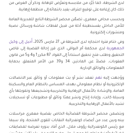
لدى الشرطة، كما جُرّد من ملابسه وتعرّض للإهانة. وذكر أن الغرض من
ذلك كان إرغامه على توقيع اعتراف يفيد بانتمائه إلى منظمة إرهابية.
وبحسب محامي معمري، تضمّن محضر الشرطة التابع للمديرية العامة
للأمن الداخلي بقسنطينة أدلة من قبيل لقطات شاشة ورسائل نصية
ومنشورات إلكترونية.
وفي ختام فترة احتجازه لدى الشرطة في 27 مارس 2025،
أُحيل إلى وكيل
الجمهورية
لدى محكمة أم البواقي، الذي قرر إحالة القضية إلى قاضي
التحقيق وطلب فتح تحقيق استناداً إلى المواد 87 مكرر 1 و4 و5 من قانون
العقوبات، فضلاً عن المادتين 34 و39 من الأمر المتعلق بحماية
المعلومات والوثائق الإدارية.
ووُجهت إليه
تهم
تعمد نشر أو بث معلومات أو وثائق عبر الاتصالات
الإلكترونية أو نظام معلوماتي بهدف المساس بالنظام العام والسكينة
العامة، والإشادة بالأعمال الإرهابية والتخريبية وتشجيعها وتمويلها بأي
وسيلة كانت، وإعادة إنتاج ونشر عمدًا وثائق أو مطبوعات أو تسجيلات
تشيد بالأعمال الإرهابية والتخريبية.
ويتضمن محضر الشرطة القضائية الخاص بقضية معمري مراسلات
بينه وبين عدد من أعضاء كونفدرالية النقابات للقوى المنتجة، ولا سيما
مع رئيس الكونفدرالية رؤوف ملال، الذي أفاد بدوره تعرضه لمضايقات