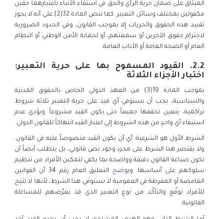
الميثاق على ضمان حرية الرأي والحق في استقاء الأنباء باعتبارهما حقين
مكفولين بمختلف وسائل التعبير. كما تنص المادة 32(2) على أنه لا يجوز
تقييد هذه الحقوق والحريات إلا بموجب القانون، وفي الحدود الضرورية
لاحترام حقوق الآخرين أو سمعتهم، أو لحماية الأمن الوطني أو النظام
العام أو الصحة العامة أو الآداب العامة.
2.2. القيود المسموح بها على حرية التعبير:
اختبار الأجزاء الثلاثة
بموجب المادة 19(3) من العهد الدولي الخاص بالحقوق المدنية
والسياسية، يجب أن يستوفي أي قيد على حرية التعبير ثلاثة شروط
تراكمية، يتعين تحققها جميعاً حتى يكون القيد مشروعاً. ويؤدي عدم
استيفاء أي واحدٍ من هذه الشروط إلى اعتبار القيد انتهاكاً للقانون الدولي.
الشرط الأول هو الشرعية: أي أن يكون القيد منصوصاً عليه في القانون.
ولا يقتصر هذا الشرط على مجرد وجود نص قانوني، بل يتطلب أيضاً أن
تكون صياغة القانون دقيقة وواضحة بما يكفي لتمكين الأفراد من تنظيم
سلوكهم على أساسها. وي
وضح
التعليق العام رقم 34 أن القوانين
الغامضة أو المفرطة في العمومية لا تستوفي هذا الشرط، لأنها لا تتيح
للأفراد توقّع والتأكّد من نوع التعبير الذي قد يعرّضهم للمساءلة
القانونية.