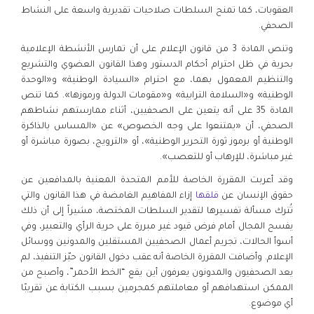
العقوبات، كما تمنح السلطات صلاحيات تقديرية واسعة على النشاط
الصحفي.
وتنص المادة 3 من قانون الإعلام على أن تمارس الأنشطة الإعلامية
بحرية في ظل احترام أحكام الدستور وهذا القانون العضوي والتشريع
والتنظيم المعمول بهما، مع احترام «السيادة الوطنية» و«الوحدة
الوطنية» و«السلامة الترابية» و«مقومات الدولة ورموزها». كما تنص
المادة 35 على أنه يتعين على الصحفيين، أثناء ممارستهم نشاطهم
الصحفي، أن «يمتنعوا على وجه الخصوص» عن «المساس بالذاكرة
الوطنية أو برموز ثورة التحرير الوطنية»، أو «الترويج، بصورة مباشرة أو
غير مباشرة، للإرهاب أو للتعصب».
وقد أعربت المقررة الخاصة للأمم المتحدة المعنية بالمدافعين عن
حقوق الإنسان عن
قلقها
إزاء المفاهيم الغامضة في هذا القانون والتي
تُترك مسألة تفسيرها لتقدير السلطات المختصة، مشيراً إلى أن ذلك
يفسح المجال أمام فرض قيود غير مبررة على حرية الرأي والتعبير، وفي
أسوأ الحالات، تجريم أعمال الصحفيين المستقلين والمدونين ووسائل
الإعلام. وأضافت المقررة الخاصة أنه عقب دخول القانون حيّز التنفيذ، لم
يعد الصحفيون والمدونون يعرفون أين يقع “الخط الأحمر”، وأصبح من
الممكن استهدافهم أو معاملتهم كمجرمين بسبب الكتابة عن تقريبًا
أي موضوع.