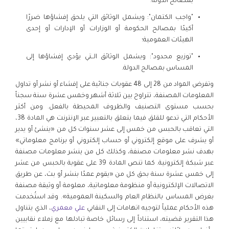
بمصالح الدولة؛
"واجب الكتمان": ويشمل الوثائق التي يلحق إفشاؤها ضررًا
أكيدًا بمصالح الحكومة أو الوزارات أو الإدارات أو إحدى
الهيئات العمومية؛
"توزيع محدود": ويشمل الوثائق الــتي يؤدي إفشاؤها إلى
المساس بمصالح الدولة.
وتفرض المواد من 28 إلى 48 عقوبات جنائية على إفشاء أو نشر أو تداول
المعلومات المصنفة، تتراوح بين ثلاثة أشهر وخمس عشرة سنة سجناً
بحسب مستوى التصنيف والظروف المحيطة بالفعل. ومن أكثر
الأحكام التي تدعو للقلق فيما يتعلق بالتعبير عبر الإنترنت هي المادة 38،
التي تعاقب بالحبس من خمس إلى عشر سنوات كل من «ينشئ أو يدير
أو يشرف على موقع إلكتروني أو حساب إلكتروني أو برنامج معلوماتي»
بهدف نشر معلومات مصنفة، وكذلك كل من ينشر معلومات مصنفة
عبر شبكة إلكترونية. كما تنص المادة 39 على عقوبة بالحبس من عشر
إلى خمس عشرة سنة بحق كل من «يقوم عمدًا بنشر أو بث، عن طريق
الاتصالات الإلكترونية أو منظومة معلوماتية، معلومة أو وثيقة مصنفة
بغرض المساس بالنظام العام والسكينة العمومية». وقد استُخدمت
هذه الأحكام عملياً لتوجيه اتهامات إلى النقابي
علي معمري
، الذي يتناول
هذا التقرير قضيته، استناداً إلى رسائل خاصة تبادلها مع زملاء نقابيين