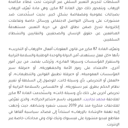
السلطات لتجريم التعبير السلمي عبر الإنترنت تحت غطاء مكافحة
الإرهاب. ويتمحور ذلك حول المادة 87 مكرر، وهي مادة تُعرّف الإرهاب
بصياغات عمومية وفضفاضة بشكلٍ كبير، بحيث استُخدمت ضد
منشورات على وسائل التواصل الاجتماعي ورسائل خاصة وتفاعلات
إلكترونية تندرج ضمن نطاق الحق في حرية التعبير، مستهدفةً
المدافعين عن حقوق الإنسان والصحفيين والنقابيين والنشطاء
السلميين.
وتعرّف المادة 87 مكرر من قانون العقوبات أفعال «الإرهاب أو التخريب»
بأنها «كل فعل يستهدف أمن الدولة والوحدة الوطنية والسلامة الترابية
واستقرار المؤسسات وسيرها العادي»، ويُرتكب بقصد، من بين أمور
أخرى، «الاعتداء على رموز الأمة والجمهورية»، أو «عرقلة سير
المؤسسات العمومية»، أو «عرقلة تطبيق القوانين والتنظيمات»، أو
«العمل أو التحريض، بأي وسيلة كانت، للوصول إلى السلطة أو تغيير
نظام الحكم بطرق غير دستورية»، أو «المساس بالسلامة الترابية أو
تحريض آخرين على ذلك بأي وسيلة كانت». واستُخدمت المادة 87 مكرر
لملاحقة
محمد تجاديت
، المعروف باسم «شاعر الحراك»، والذي تعرّض
لملاحقات متكررة منذ عام 2019 بسبب شعره ونشاطه، حيث وُجهت
إليه تهمة «الإشادة بالإرهاب» استناداً إلى قصائد سياسية ألقاها في
مقاطع فيديو منشورة على فيسبوك وتيك توك وفي محادثات خاصة عبر
الإنترنت.