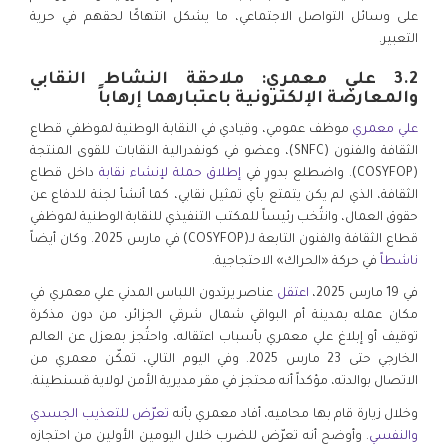
على وسائل التواصل الاجتماعي، ما يشكل انتهاكًا لحقهم في حرية
التعبير.
3.2 علي معمري: ملاحقة النشاط النقابي
والمعارضة الإلكترونية باعتبارهما إرهاباً
علي معمري
موظف عمومي، وقيادي في النقابة الوطنية لموظفي قطاع
الثقافة والفنون (SNFC)، وعضو في كونفدرالية النقابات للقوى المنتجة
(COSYFOP). واضطلع بدورٍ في
إطلاق حملة لإنشاء نقابة
داخل قطاع
الثقافة، الذي لم يكن يتمتع بأي تمثيل نقابي، كما أنشأ لجنة للدفاع عن
حقوق العمال، وانتُخب رئيساً للمكتب التنفيذي للنقابة الوطنية لموظفي
قطاع الثقافة والفنون التابعة لـ(COSYFOP) في مارس 2025. وكان أيضاً
ناشطاً
في حركة «الحراك» الاحتجاجية.
في 19 مارس 2025،
اعتقل
عناصر يرتدون اللباس المدني علي معمري في
مكان عمله بمدينة أم البواقي شمال شرقي الجزائر، من دون مذكرة
توقيف أو إبلاغ علي معمري بأسباب اعتقاله، واحتُجز بمعزل عن العالم
الخارجي حتى 23 مارس 2025. وفي اليوم التالي، تمكّن معمري من
الاتصال بوالدته، مؤكداً أنه محتجز في مقر مديرية الأمن لولاية قسنطينة.
وخلال زيارة قام بها محاميه، أفاد معمري بأنه
تعرّض للتعذيب الجسدي
والنفسي
. وأوضح أنه تعرّض للضرب خلال اليومين الأولين من احتجازه