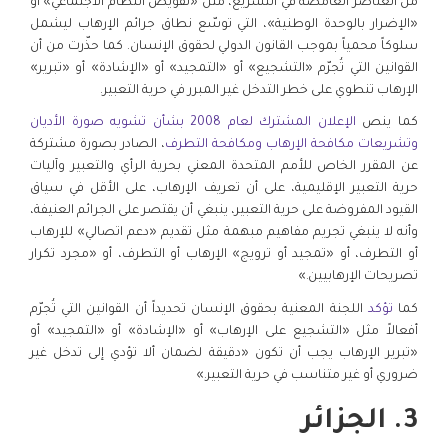
من العناصر الغامضة في التشريع، مثل «تقويض النظام الاجتماعي» أو
«الإضرار بالوحدة الوطنية»، التي توسّع نطاق جرائم الإرهاب ليشمل
سلوكاً محمياً بموجب القانون الدولي لحقوق الإنسان. كما حذّرت من أن
القوانين التي تُجرّم «التشجيع» أو «التمجيد» أو «الإشادة» أو «تبرير»
الإرهاب تنطوي على خطر التدخل غير المبرر في حرية التعبير.
كما ينص
الإعلان المشترك لعام 2008 بشأن تشويه صورة الأديان
وتشريعات مكافحة الإرهاب ومكافحة التطرف
، الصادر بصورة مشتركة
عن المقرر الخاص للأمم المتحدة المعني بحرية الرأي والتعبير وآليات
حرية التعبير الإقليمية، على أن تعريف الإرهاب، على الأقل في سياق
القيود المفروضة على حرية التعبير، ينبغي أن يقتصر على الجرائم العنيفة،
وأنه لا ينبغي تجريم مفاهيم مبهمة مثل تقديم «دعم اتصالي» للإرهاب
أو التطرف، أو «تمجيد أو ترويج» الإرهاب أو التطرف، أو «مجرد تكرار
تصريحات الإرهابيين.»
كما
تؤكد
اللجنة المعنية بحقوق الإنسان تحديداً أن القوانين التي تُجرّم
أفعالاً مثل «التشجيع على الإرهاب» أو «الإشادة» أو «التمجيد» أو
«تبرير الإرهاب يجب أن تكون «دقيقة لضمان ألا تؤدي إلى تدخل غير
ضروري أو غير متناسب في حرية التعبير.»
3. الجزائر