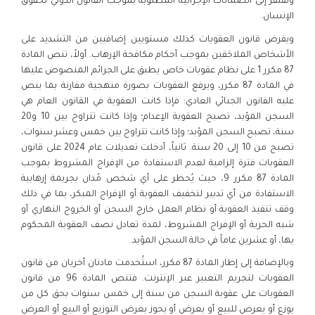
وتفتقر إلى الضمانات الإجرائية المطلوبة بموجب القانون الدولي لحقوق
الإنسان.
ويفرض قانون العقوبات كذلك مستويين إضافيين من التشديد على
الأشخاص الملاحَقين بموجب أحكام مكافحة الإرهاب. أولاً، تنص المادة
87 مكرر 1 على نظام عقوبات خاص يطبق على الجرائم المنصوص عليها
في المادة 87 مكرر، ويرفع العقوبات بصورة منهجية مقارنة بما ينص
عليه القانون الجنائي العادي: فإذا كانت العقوبة في القانون العام هي
السجن المؤبد، تصبح العقوبة الإعدام؛ وإذا كانت تتراوح بين 10 و20
سنة، تصبح السجن المؤبد؛ وإذا كانت تتراوح بين خمس وعشر سنوات،
تصبح من 10 إلى 20 سنة. ثانياً، أدخلت تعديلات عام 2024 على قانون
العقوبات فترة إلزامية لعدم الاستفادة من الإفراج المشروط بموجب
المادة 87 مكرر 9، حيث يُحظر على أي شخص مُدان بجريمة إرهابية
الاستفادة من أي تدبير لتخفيف العقوبة أو الإفراج المبكر، بما في ذلك
وقف تنفيذ العقوبة أو نظام العمل خارج السجن أو الخروج النهاري أو
شبه الحرية أو الإفراج المشروط، لمدة تعادل نصف العقوبة المحكوم
بها، أو عشرين عاماً في حالة السجن المؤبد.
وبالإضافة إلى إطار المادة 87 مكرر، استُخدمت مادتان أخريان من قانون
العقوبات لتجريم التعبير عبر الإنترنت. فتنص المادة 96 من قانون
العقوبات على عقوبة السجن من سنة إلى خمس سنوات بحق كل من
يوزع أو يعرض للبيع أو يعرض أو يحوز بغرض التوزيع أو البيع أو العرض