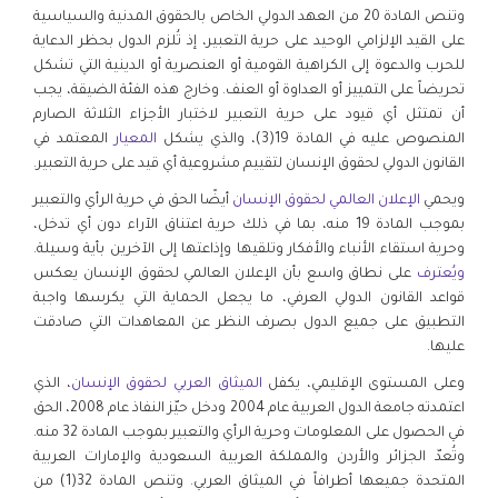
وتنص المادة 20 من العهد الدولي الخاص بالحقوق المدنية والسياسية
على القيد الإلزامي الوحيد على حرية التعبير، إذ تُلزم الدول بحظر الدعاية
للحرب والدعوة إلى الكراهية القومية أو العنصرية أو الدينية التي تشكل
تحريضاً على التمييز أو العداوة أو العنف. وخارج هذه الفئة الضيقة، يجب
أن تمتثل أي قيود على حرية التعبير لاختبار الأجزاء الثلاثة الصارم
المنصوص عليه في المادة 19(3)، والذي يشكل
المعيار
المعتمد في
القانون الدولي لحقوق الإنسان لتقييم مشروعية أي قيد على حرية التعبير.
ويحمي
الإعلان العالمي لحقوق الإنسان
أيضًا الحق في حرية الرأي والتعبير
بموجب المادة 19 منه، بما في ذلك حرية اعتناق الآراء دون أي تدخل،
وحرية استقاء الأنباء والأفكار وتلقيها وإذاعتها إلى الآخرين بأية وسيلة.
ويُعترف
على نطاق واسع بأن الإعلان العالمي لحقوق الإنسان يعكس
قواعد القانون الدولي العرفي، ما يجعل الحماية التي يكرسها واجبة
التطبيق على جميع الدول بصرف النظر عن المعاهدات التي صادقت
عليها.
وعلى المستوى الإقليمي، يكفل
الميثاق العربي لحقوق الإنسان
، الذي
اعتمدته جامعة الدول العربية عام 2004 ودخل حيّز النفاذ عام 2008، الحق
في الحصول على المعلومات وحرية الرأي والتعبير بموجب المادة 32 منه.
وتُعدّ الجزائر والأردن والمملكة العربية السعودية والإمارات العربية
المتحدة جميعها أطرافاً في الميثاق العربي. وتنص المادة 32(1) من