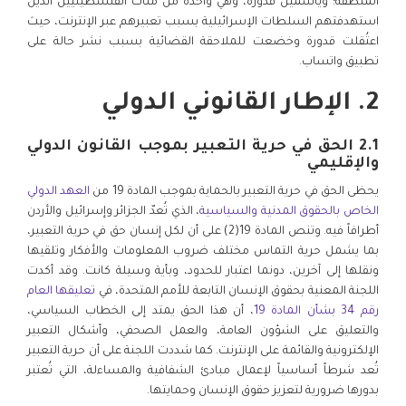
المنطقة؛ وياسمين قدورة، وهي واحدة من مئات الفلسطينيين الذين
استهدفتهم السلطات الإسرائيلية بسبب تعبيرهم عبر الإنترنت، حيث
اعتُقلت قدورة وخضعت للملاحقة القضائية بسبب نشر حالة على
تطبيق واتساب.
2. الإطار القانوني الدولي
2.1 الحق في حرية التعبير بموجب القانون الدولي
والإقليمي
يحظى الحق في حرية التعبير بالحماية بموجب المادة 19 من
العهد الدولي
الخاص بالحقوق المدنية والسياسية
، الذي تُعدّ الجزائر وإسرائيل والأردن
أطرافاً فيه. وتنص المادة 19(2) على أن لكل إنسان حق في حرية التعبير،
بما يشمل حرية التماس مختلف ضروب المعلومات والأفكار وتلقيها
ونقلها إلى آخرين، دونما اعتبار للحدود، وبأية وسيلة كانت. وقد أكدت
اللجنة المعنية بحقوق الإنسان التابعة للأمم المتحدة، في
تعليقها العام
رقم 34 بشأن المادة 19
، أن هذا الحق يمتد إلى الخطاب السياسي،
والتعليق على الشؤون العامة، والعمل الصحفي، وأشكال التعبير
الإلكترونية والقائمة على الإنترنت. كما شددت اللجنة على أن حرية التعبير
تُعد شرطاً أساسياً لإعمال مبادئ الشفافية والمساءلة، التي تُعتبر
بدورها ضرورية لتعزيز حقوق الإنسان وحمايتها.