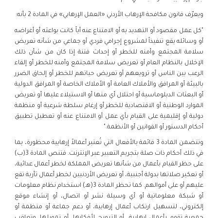
ويعرّف قانون مكافحة الإرهاب الأردني «العمل الإرهابي» في المادة 2 بأنه:
"كل عمل مقصود أو التهديد به أو الامتناع عنه أياً كانت بواعثه أو أغراضه
أو وسائله يقع تنفيذاً لمشروع إجرامي فردي أو جماعي من شأنه تعريض
سلامة المجتمع وأمنه للخطر أو إحداث فتنة إذا كان من شأن ذلك
الإخلال بالنظام العام أو تعريض سلامة المجتمع وأمنه للخطر أو إلقاء
الرعب بين الناس أو ترويعهم أو تعريض حياتهم للخطر أو إلحاق الضرر
بالبيئة أو المرافق والأملاك العامة أو الأملاك الخاصة أو المرافق الدولية
أو البعثات الدبلوماسية أو احتلال أي منها أو الاستيلاء عليها أو تعريض
الموارد الوطنية أو الاقتصادية للخطر أو إرغام سلطة شرعية أو منظمة
دولية أو إقليمية على القيام بأي عمل أو الامتناع عنه أو تعطيل تطبيق
أحكام الدستور أو القوانين أو الأنظمة."
وتتضمن المادة 3 قائمة بالأفعال التي تُعتبر أعمالاً إرهابية محظورة، بما
في ذلك أحكام ذات صلة بتجريم التعبير عبر الإنترنت. فتنص المادة 3(ب)
على حظر القيام بأعمال من شأنها تعريض المملكة لخطر أعمال عدائية،
أو تعكير صلاتها بدولة أجنبية، أو تعريض الأردنيين لخطر أعمال ثأرية تقع
عليهم أو على أموالهم. كما تحظر المادة 3(هـ) استخدام نظام معلومات
أو شبكة معلوماتية أو أي وسيلة نشر أو اتصال، أو إنشاء موقع
إلكتروني، لتسهيل ارتكاب أعمال إرهابية، أو دعم جماعة أو منظمة أو