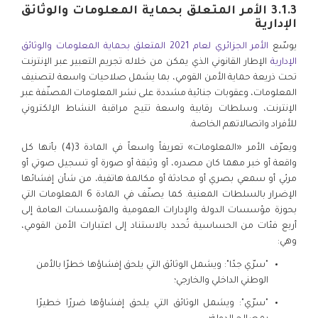
3.1.3 الأمر المتعلق بحماية المعلومات والوثائق
الإدارية
يوسّع
الأمر الجزائري لعام 2021 المتعلق بحماية المعلومات والوثائق
الإدارية
الإطار القانوني الذي يمكن من خلاله تجريم التعبير عبر الإنترنت
تحت ذريعة حماية الأمن القومي، بما يشمل صلاحيات واسعة لتصنيف
المعلومات، وعقوبات جنائية مشددة على نشر المعلومات المصنّفة عبر
الإنترنت، وسلطات رقابية واسعة تتيح مراقبة النشاط الإلكتروني
للأفراد واتصالاتهم الخاصة.
ويعرّف الأمر «المعلومات» تعريفاً واسعاً في المادة 3(4) بأنها كل
واقعة أو خبر مهما كان مصدره، أو وثيقة أو صورة أو تسجيل صوتي أو
مرئي أو سمعي بصري أو محادثة أو مكالمة هاتفية، من شأن إفشائها
الإضرار بالسلطات المعنية. كما يصنّف في المادة 6 المعلومات التي
بحوزة مؤسسات الدولة والإدارات العمومية والمؤسسات العامة إلى
أربع فئات من الحساسية تُحدد بالاستناد إلى اعتبارات الأمن القومي،
وهي:
"سرّي جدًا": ويشمل الوثائق التي يلحق إفشاؤها خطرًا بالأمن
الوطني الداخلي والخارجي؛
"سرّي": ويشمل الوثائق التي يلحق إفشاؤها ضررًا خطيرًا