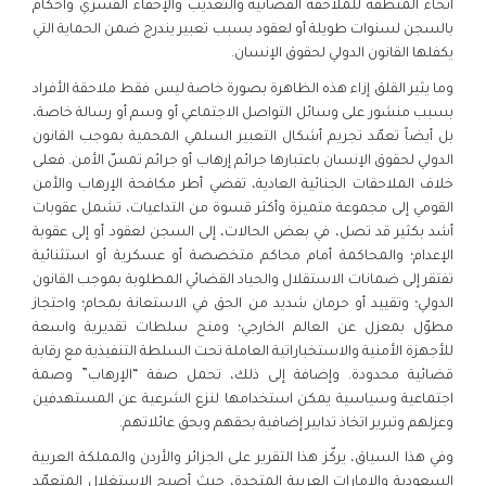
أنحاء المنطقة للملاحقة القضائية والتعذيب والإخفاء القسري وأحكام
بالسجن لسنوات طويلة أو لعقود بسبب تعبير يندرج ضمن الحماية التي
يكفلها القانون الدولي لحقوق الإنسان.
وما يثير القلق إزاء هذه الظاهرة بصورة خاصة ليس فقط ملاحقة الأفراد
بسبب منشور على وسائل التواصل الاجتماعي أو وسم أو رسالة خاصة،
بل أيضاً تعمّد تجريم أشكال التعبير السلمي المحمية بموجب القانون
الدولي لحقوق الإنسان باعتبارها جرائم إرهاب أو جرائم تمسّ الأمن. فعلى
خلاف الملاحقات الجنائية العادية، تفضي أطر مكافحة الإرهاب والأمن
القومي إلى مجموعة متميزة وأكثر قسوة من التداعيات، تشمل عقوبات
أشد بكثير قد تصل، في بعض الحالات، إلى السجن لعقود أو إلى عقوبة
الإعدام؛ والمحاكمة أمام محاكم متخصصة أو عسكرية أو استثنائية
تفتقر إلى ضمانات الاستقلال والحياد القضائي المطلوبة بموجب القانون
الدولي؛ وتقييد أو حرمان شديد من الحق في الاستعانة بمحام؛ واحتجاز
مطوّل بمعزل عن العالم الخارجي؛ ومنح سلطات تقديرية واسعة
للأجهزة الأمنية والاستخباراتية العاملة تحت السلطة التنفيذية مع رقابة
قضائية محدودة. وإضافة إلى ذلك، تحمل صفة “الإرهاب” وصمة
اجتماعية وسياسية يمكن استخدامها لنزع الشرعية عن المستهدفين
وعزلهم وتبرير اتخاذ تدابير إضافية بحقهم وبحق عائلاتهم.
وفي هذا السياق، يركّز هذا التقرير على الجزائر والأردن والمملكة العربية
السعودية والإمارات العربية المتحدة، حيث أصبح الاستغلال المتعمّد