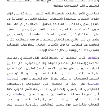
وأفراد من عائلته، وتفاعلات إلكترونية مع معارضين سياسيين، اعتبرتها
السلطات نشراً لمعلومات مصنفة.
كما يمنح الأمر سلطات واسعة للرقابة. فتنص المادة 22 على إلزام
مقدمي الخدمات بمساعدة السلطات المكلفة بالتحريات القضائية في
جمع وتسجيل المعطيات المتعلقة بمحتوى الاتصالات في حينها، بينما
تخوّل المادة 25 ضباط الشرطة القضائية المختصّون وضع آليات تقنية
على الشبكات الإلكترونية لتلقي التبليغات المتعلقة بالجرائم المنصوص
عليها في الأمر. وتتيح هذه الأحكام للسلطات مراقبة الاتصالات الأفراد
الخاصة عبر الإنترنت، ما يوفر الأساس الإثباتي للملاحقات القضائية
بموجب هذا الأمر وبموجب إطار مكافحة الإرهاب.
و
تتعارض
فئات التصنيف التي يحددها الأمر، والتي تستند إلى مفاهيم
غامضة وواسعة مثل «مصالح الدولة» و«الأمن القومي»، مع المعايير
الدولية لحقوق الإنسان، بما في ذلك مبدأ اليقين القانوني. فهي لا تنص
على استثناءات، ولا تحدّ من السلطة الواسعة والتقديرية للحكومة في
تصنيف المعلومات، ما يمهّد الطريق أمام السلطات لفرض قيود
غير
متناسبة
على الحق في الحصول على المعلومات ولاستهداف
المعارضين السياسيين والصحفيين تحت ذريعة الأمن القومي. كما
أعرب خبراء الأمم المتحدة المعنيون بحقوق الإنسان عن
قلقهم
إزاء
أحكام المراقبة الواردة في الأمر، مشيرين إلى استخدامها لتبرير توجيه
اتهامات جنائية ضد أفراد بسبب اتصالاتهم الإلكترونية ومنشوراتهم