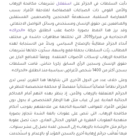
دأبت السلطات في الجزائر على
استغلال
تشريعات مكافحة الإرهاب
والأمن القومي ذات الصياغات الفضفاضة لملاحقة الأفراد بسبب
المعارضة السلمية، مستهدفةً المحتجين والصحفيين المستقلين
والمدافعين عن حقوق الإنسان ومستخدمي وسائل التواصل الاجتماعي.
وقد برز هذا النمط بصورة خاصة عقب انطلاق حركة
«الحراك»
الاحتجاجية في فبراير2019، التي تخللتها مظاهرات حاشدة في مختلف
أنحاء الجزائر مطالِبةً بالإصلاح السياسي. وبدلاً من الاستجابة لهذه
المطالب، ردّت السلطات بحملة قمع واسعة، سخّرت خلالها تشريعات
مكافحة الإرهاب لإسكات الأصوات المنتقدة. ووفقاً للمدافع البارز عن
حقوق الإنسان وسجين الرأي السابق زكريا حناش، قامت السلطات
بسجن أكثر من 1400 شخص لأغراضٍ سياسية منذ انطلاق «الحراك».
وعلى خلاف عدد من الدول الأخرى التي يتناولها هذا التقرير، ليس لدى
الجزائر نظاماً قضائياً استثنائياً منفصلاً أو محكمة متخصصة للنظر في
الجرائم المتعلقة بالإرهاب والأمن، إذ ينظر بهذه التهم أمام المحاكم
الجنائية العادية. غير أن غياب مثل هذا الإطار المتخصص لا يحول دون
تعرّض الأفراد للعواقب القاسية الناجمة عن ملاحقتهم بموجب أحكام
مكافحة الإرهاب، التي تنص على عقوبات بالغة الشدة تتجاوز بصورة
منهجية العقوبات المقررة في القانون الجنائي العادي، حيث تصل عقوبة
جرائم مثل «الإشادة بالإرهاب» إلى السجن لمدة تصل إلى عشر سنوات،
فيما تُعاقَب جرائم إرهابية أخرى بالسجن المؤبد أو بالإعدام. و استُخدمت