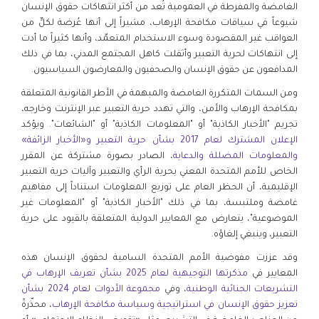
الغامضة والمفرطة في العمومية تُعد من أكثر انتهاكات حقوق الإنسان
شيوعاً في سياقات مكافحة الإرهاب، مشيراً إلى أنها عُرضة لكلٍّ من
العواقب غير المقصودة وسوء الاستخدام المتعمّد، وأنها كثيراً ما أدت
إلى انتهاكات لحرية التعبير وأثقلت كاهل المجتمع المدني، بما في ذلك
المدافعون عن حقوق الإنسان والصحفيون والمعارضون السياسيون.
ومن السمات المتكررة الغامضة والمبهمة في الأطر القانونية المتعلقة
بمكافحة الإرهاب والأمن، والتي تهدد حرية التعبير عبر الإنترنت وخارجه،
تجريم "الأخبار الكاذبة" أو "المعلومات الكاذبة" أو "الشائعات". ويؤكد
الإعلان المشترك لعام 2017 بشأن حرية التعبير و«الأخبار الزائفة»
والمعلومات المضللة والدعاية
، الصادر بصورة مشتركة عن المقرر
الخاص للأمم المتحدة المعني بحرية الرأي والتعبير وآليات حرية التعبير
الإقليمية، أن الحظر العام على توزيع المعلومات استناداً إلى مفاهيم
غامضة وملتبسة، بما في ذلك "الأخبار الكاذبة" أو "المعلومات غير
الموضوعية"، يتعارض مع المعايير الدولية المتعلقة بالقيود على حرية
التعبير، وينبغي إلغاؤه.
وقد عززت مفوضية الأمم المتحدة السامية لحقوق الإنسان هذه
المعايير في
مذكرتها التوجيهية لعام 2025 بشأن تعريف الإرهاب في
التشريعات الجنائية الوطنية
، وفي
مجموعة الأدوات لعام 2024 بشأن
تعزيز حقوق الإنسان في استراتيجية وسياسة مكافحة الإرهاب
، محذّرةً