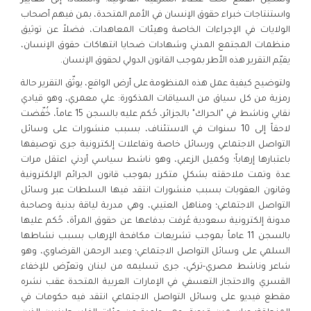
واستنتاجات خبراء حقوق الإنسان في الأمم المتحدة، بمن فيهم أصحاب
الولايات في الإجراءات الخاصة وهيئات المعاهدات، فضلاً عن توثيق
منظمات المجتمع المدني وشهادات ضحايا انتهاكات حقوق الإنسان،
يقيّم التقرير هذه الأطر بموجب القانون الدولي لحقوق الإنسان.
ولتوضيح كيفية عمل هذه المنظومة على أرض الواقع، يوثّق التقرير حالة
رمزية من كل سياق من السياقات المذكورة: علي معمري، وهو قيادي
نقابي وناشط في "الحراك" بالجزائر، حُكم عليه بالسجن 15 عاماً، خُفّضت
لاحقاً إلى 10 سنوات في الاستئناف، بسبب منشورات على وسائل
التواصل الاجتماعي ورسائل خاصة وتفاعلات إلكترونية جرى توصيفها
باعتبارها إرهاباً؛ وكميل الزعبي، وهو ناشط سياسي أردني اعتقل مرات
عدة وتمت ملاحقته بشكلٍ متكرر بموجب قانون الجرائم الإلكترونية
وقانون العقوبات بسبب منشورات انتقد فيها السلطات عبر وسائل
التواصل الاجتماعي؛ ومناهل العتيبي، وهي مدربة لياقة بدنية وصاحبة
مدونة إلكترونية سعودية عُرفت بدفاعها عن حقوق المرأة، حُكم عليها
بالسجن 11 عاماً بموجب تشريعات مكافحة الإرهاب بسبب نشاطها
السلمي على وسائل التواصل الاجتماعي؛ وعبد الرحمن القرضاوي، وهو
شاعر وناشط مصري-تركي، جرى تسليمه من لبنان وتعرّض للإخفاء
القسري والاحتجاز التعسفي في الإمارات العربية المتحدة عقب نشره
مقطع فيديو على وسائل التواصل الاجتماعي انتقد فيه حكومات في