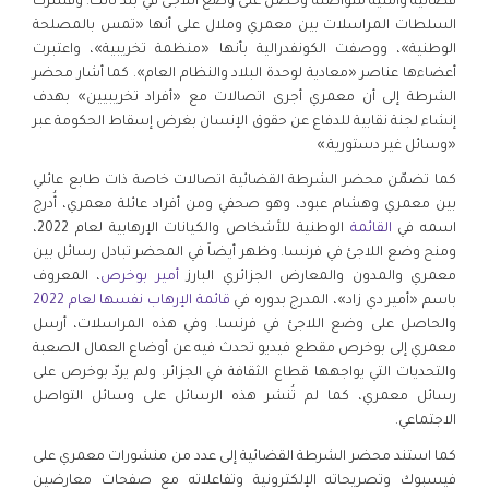
قضائية وأمنية متواصلة وحصل على وضع اللاجئ في بلد ثالث. وفسّرت
السلطات المراسلات بين معمري وملال على أنها «تمس بالمصلحة
الوطنية»، ووصفت الكونفدرالية بأنها «منظمة تخريبية»، واعتبرت
أعضاءها عناصر «معادية لوحدة البلاد والنظام العام». كما أشار محضر
الشرطة إلى أن معمري أجرى اتصالات مع «أفراد تخريبيين» بهدف
إنشاء لجنة نقابية للدفاع عن حقوق الإنسان بغرض إسقاط الحكومة عبر
«وسائل غير دستورية.»
كما تضمّن محضر الشرطة القضائية اتصالات خاصة ذات طابع عائلي
بين معمري وهشام عبود، وهو صحفي ومن أفراد عائلة معمري، أُدرج
اسمه في
القائمة
الوطنية للأشخاص والكيانات الإرهابية لعام 2022،
ومنح وضع اللاجئ في فرنسا. وظهر أيضاً في المحضر تبادل رسائل بين
معمري والمدون والمعارض الجزائري البارز
أمير بوخرص
، المعروف
باسم «أمير دي زاد»، المدرج بدوره في
قائمة الإرهاب نفسها لعام 2022
والحاصل على وضع اللاجئ في فرنسا. وفي هذه المراسلات، أرسل
معمري إلى بوخرص مقطع فيديو تحدث فيه عن أوضاع العمال الصعبة
والتحديات التي يواجهها قطاع الثقافة في الجزائر. ولم يردّ بوخرص على
رسائل معمري، كما لم تُنشر هذه الرسائل على وسائل التواصل
الاجتماعي.
كما استند محضر الشرطة القضائية إلى عدد من منشورات معمري على
فيسبوك وتصريحاته الإلكترونية وتفاعلاته مع صفحات معارضين