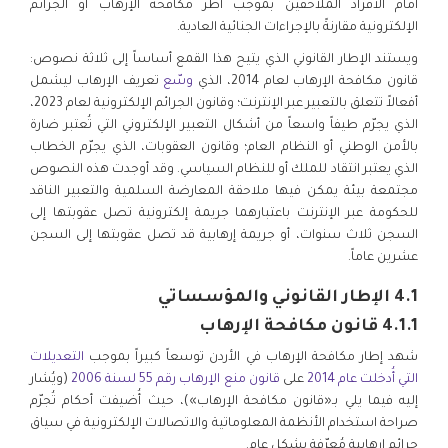
أمام الأفراد الملاحقين بموجب أطر مكافحة الإرهاب أو الجرائم
الإلكترونية مقارنةً بالإجراءات الجنائية العادية.
ويستند الإطار القانوني الذي يتيح هذا القمع أساساً إلى ثلاثة نصوص:
قانون مكافحة الإرهاب لعام 2014، الذي
وسّع
تعريف الإرهاب ليشمل
أفعالاً تتعلق بالتعبير عبر الإنترنت؛ وقانون الجرائم الإلكترونية لعام 2023،
الذي يجرّم طيفاً واسعاً من أشكال التعبير الإلكتروني التي تُعتبر ضارة
بالأمن الوطني أو النظام العام؛ وقانون العقوبات، الذي يجرّم الخطاب
الذي يعتبر انتقاد للملك أو للنظام السياسي. وقد أوجدت هذه النصوص
مجتمعة بيئة يمكن فيها ملاحقة المعارضة السلمية والتعبير الناقد
للحكومة عبر الإنترنت باعتبارهما جريمة إلكترونية تصل عقوبتها إلى
السجن ثلاث سنوات، أو جريمة إرهابية قد تصل عقوبتها إلى السجن
عشرين عاماً.
4.1 الإطار القانوني والمؤسساتي
4.1.1 قانون مكافحة الإرهاب
شهد إطار مكافحة الإرهاب في الأردن توسعاً كبيراً بموجب
التعديلات
التي أُدخلت عام 2014
على
قانون منع الإرهاب رقم 55 لسنة 2006
(ويُشار
إليه فيما يلي بـ«قانون مكافحة الإرهاب»)، حيث أُضيفت أحكام تُجرّم
صراحة استخدام الأنظمة المعلوماتية والاتصالات الإلكترونية في سياق
جرائم إرهابية مُعرّفة بشكلٍ عام.