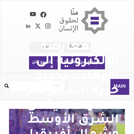
تجاوز
إلى
المحتوى
الرئيسي
من المعارضة
English
عربية
الإلكترونية إلى
الإبلاغ عن مخالفة
التبرع الآن
الإرهاب: تجريم
بحث
بحث
MAIN
حرية التعبير عبر
Rechercher
الأطر الأمنية في
الشرق الأوسط