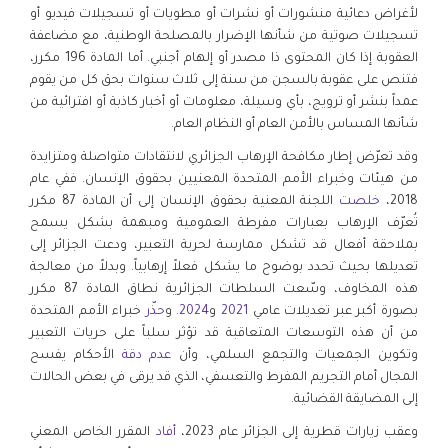
لأغراض دعائية منشورات أو نشرات أو مطويات أو تسجيلات فيديو أو
تسجيلات صوتية من شأنها الإضرار بالمصلحة الوطنية، مع مضاعفة
العقوبة إذا كان المحتوى ذا مصدر أو إلهام أجنبي. أما المادة 196 مكرر،
فتنص على عقوبة بالسجن من سنة إلى ثلاث سنوات بحق كل من يقوم
عمداً بنشر أو ترويج، بأي وسيلة، معلومات أو أخبار كاذبة أو افترائية من
شأنها المساس بالأمن العام أو النظام العام.
وقد تعرّض إطار مكافحة الإرهاب الجزائري لانتقادات متواصلة ومتزايدة
من هيئات وخبراء الأمم المتحدة المعنيين بحقوق الإنسان. ففي عام
2018،
خلصت
اللجنة المعنية بحقوق الإنسان إلى أن المادة 87 مكرر
تُعرّف الإرهاب بعبارات مفرطة العمومية ومبهمة بشكل يسمح
بملاحقة أفعال قد تشكل ممارسة لحرية التعبير، ودعت الجزائر إلى
تعديلها بحيث تحدد بوضوح ما يشكل فعلاً إرهابياً. وبدلاً من معالجة
هذه المخاوف، وسّعت السلطات الجزائرية نطاق المادة 87 مكرر
بصورة أكبر عبر تعديلات عامي
2021
و
2024
. و
حذّر
خبراء الأمم المتحدة
من أن هذه التوسعات المتعاقبة قد تؤثر سلباً على حريات التعبير
وتكوين الجمعيات والتجمع السلمي، وأن
عدم دقة
الأحكام يفسح
المجال أمام التجريم المفرط والتعسفي، الذي قد يرقى في بعض الحالات
إلى المضايقة القضائية.
وعقب زيارات قطرية إلى الجزائر عام 2023،
أفاد
المقرر الخاص المعني