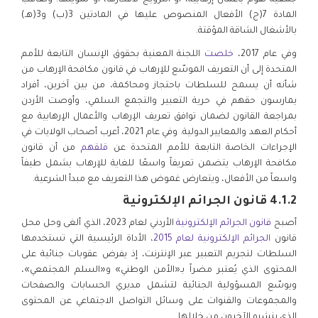
جمعية تقوم بأعمال إرهابية، أو الترويج لأفكارها، أو تمويلها. وتعاقب
المادة 7(ج) الأفعال المنصوص عليها في المادتين 3(ب) و3(هـ)
بالأشغال الشاقة المؤقتة.
وفي عام 2017،
خلصت
اللجنة المعنية بحقوق الإنسان التابعة للأمم
المتحدة إلى أن التعريف الموسّع للإرهاب في قانون مكافحة الإرهاب من
شأنه أن يسمح للسلطات باحتجاز ومحاكمة، من بين آخرين، أفراد
يمارسون حقهم في حرية التعبير والتجمع السلمي، وأوصت الأردن
بمراجعة القانون لضمان توافق تعريف الإرهاب والأعمال الإرهابية مع
أحكام العهد والمعايير الدولية. وفي عام 2021، أعرب أصحاب الولايات في
الإجراءات الخاصة التابعة للأمم المتحدة عن
قلقهم
من أن قانون
مكافحة الإرهاب يتضمن تعريفاً واسعًا للغاية للإرهاب يشمل طيفاً
واسعاً من الأفعال، ويتعارض غموض هذا التعريف مع مبدأ الشرعية.
4.1.2 قانون الجرائم الإلكترونية
أصبح
قانون الجرائم الإلكترونية
الأردني لعام 2023، الذي ألغى وحل محل
قانون
الجرائم الإلكترونية لعام 2015
، الأداة الرئيسية التي تستخدمها
السلطات لتجريم التعبير عبر الإنترنت، إذ يفرض عقوبات جنائية على
المحتوى الذي يُعتبر مضراً بـ«الأمن الوطني» و«السلم المجتمعي»،
ويوسّع المسؤولية الجنائية لتشمل مديري الحسابات والصفحات
والمجموعات والقنوات على وسائل التواصل الاجتماعي عن المحتوى
الذي ينشره الآخرون من خلالها.