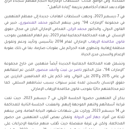
المتحدة. وفي الواقع، مددت السلطات الإماراتية احتجاز معظم سجناء الرأي
هؤلاء بعد انتهاء أحكامهم بذريعة “إعادة التأهيل”.
في 7 ديسمبر 2023، وجهت السلطات اتهامات جديدة إلى معظم المتهمين
في مجموعة "الإمارات 94". ومن بينهم الدكتور
محمد المنصوري
، خبير في
القانون الدولي، والدكتور
محمد الركن
، المحامي الإماراتي البارز في مجال حقوق
الإنسان. في هذه المحاكمة الجماعية لعام 2023، يتم اتهام المتهمين بموجب
قانون مكافحة الإرهاب
الإماراتي لعام 2014 بتأسيس وتأييد ودعم وتمويل
منظمة إرهابية. وتنطوي هذه الجرائم على عقوبات صارمة، بما في ذلك عقوبة
الإعدام والسجن مدى الحياة.
وتشمل هذه المحاكمة الجماعية الجديدة أيضاً متهمين من خارج مجموعة
"الإمارات 94"، مثل الدكتور
ناصر بن غيث
و
أحمد منصور
، اللذين تم اعتقالهم
في عامي 2015 و2017 على التوالي. وقد حُكم على كلا المدافعين البارزين عن
حقوق الإنسان بالسجن لمدة عشر سنوات بسبب نشاطهم السلمي. كما
تتم محاكمتهم حاليًا بموجب قانون مكافحة الإرهاب الإماراتي.
يذكر أن المتهمين حضروا الجلسة الأولى في 7 ديسمبر 2023، حيث تمت
قراءة أسمائهم والتهم الموجهة إليهم. وانعقدت الجلسة الثانية للمحاكمة
في 14 ديسمبر 2023، وركزت على شهادات شهود النيابة العامة، ومن بينهم
ثلاثة من أفراد
جهاز أمن الدولة
. وتمكن بعض أقارب المتهمين من حضور
المحاكمة، ولكن في غرفة منفصلة حيث طُلب منهم متابعة الإجراءات على