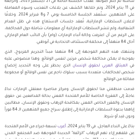
شاشة تم كتم صوتها. عُقدت الجلسة الثالثة في 21 ديسمبر 2023، والرابعة
في 11 يناير 2024، وتم خلالها الكشف عن بلاغات التعذيب وسوء المعاملة
على المتهمين. ستُعقد الجلسة الخامسة يومي 7 و8 فبراير 2024. وخلافًا
لاعلان السلطات الإماراتية، تُعقد جلسات الاستماع هذه في ظل انعدام
الشفافية، ولم تنشر السلطات الإماراتية أي معلومات شاملة حول المحاكمة،
على الرغم من أن اعترفت وكالة أنباء الإمارات (وام) بأن النائب العام الإماراتي
أحال 84 متهماً إلى محكمة الاستئناف الاتحادية في أبوظبي.
وتنتهك هذه التهم الموجهة إلى 84 متهما مبدأ التجريم المزدوج، الذي
بموجبه لا يمكن محاكمة شخص مرتين لنفس الوقائع. وهذا منصوص عليه
في
الميثاق العربي لحقوق الإنسان
الذي يحظر على وجه التحديد إخضاع
شخص لمحاكمات متعددة بسبب سلوك ناجم عن نفس الوقائع أو مجموعة
مماثلة من الوقائع.
قدمت منظمتي منا لحقوق الإنسان ومركز مناصرة معتقلي الإمارات نداءً
عاجلاً إلى المقررة الخاصة للأمم المتحدة المعني بحالة المدافعين عن حقوق
الإنسان والمقرر الخاص المعني بمكافحة الإرهاب وحقوق الإنسان، مطالبين
إياهما بدعوة السلطات الإماراتية إلى إطلاق سراح جميع المتهمين الـ 84 فوراً
ودون قيد أو شرط.
بناءً على النداء العاجل، في 19 يناير 2024،
أعرب
تسعة خبراء من الأمم المتحدة
عن قلقهم إزاء تهم الإرهاب "الزائفة" الجديدة الموجهة ضد المجتمع المدني