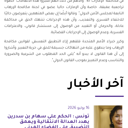
في محاكمة "الإمارات 87". والأهم من ذلك أنهم اعتبروا هذه الاتهامات "خطوة
تراجعية عميقة، خاصة وأن الإمارات حاليا عضو في لجنة مكافحة الإرهاب
التابعة لمجلس الأمن الدولي". وقالوا أيضًا إن بعض المتهمين يتعرضون حاليًا
للاختفاء القسري والتعذيب، وأن هذه الإجراءات تنتهك الحق في محاكمة
عادلة، والحرمان أو التقييد من الوصول إلى مستشار قانوني، والاعترافات
القسرية، وعدم الوصول إلى الإجراءات القضائية.
وكرر خبراء الأمم المتحدة قلقهم إزاء التطبيق التعسفي لقوانين مكافحة
الإرهاب وما ينطوي عليه من انتهاكات جسيمة للحق في حرية التعبير. وأشاروا
إلى أن هذا القانون لا يبدو أنه "يلبي الحد المطلوب من الشرعية والضرورة
والتناسب وعدم التمييز بموجب القانون الدولي".
آخر الأخبار
16 يوليو 2026
تونس : الحكم على سهام بن سدرين
يهدد العدالة الانتقالية ويعمق
التضييق على الفضاء المدني