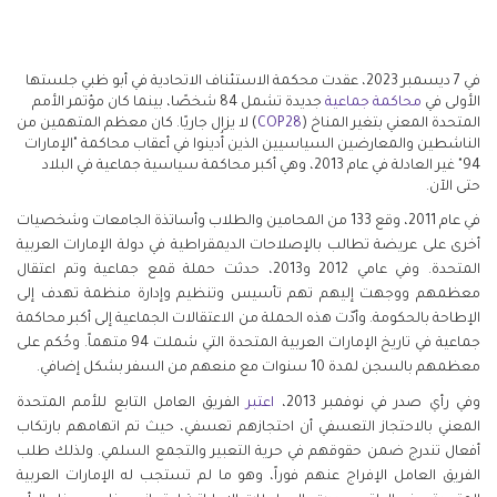
في 7 ديسمبر 2023، عقدت محكمة الاستئناف الاتحادية في أبو ظبي جلستها
الأولى في
محاكمة جماعية
جديدة تشمل 84 شخصًا، بينما كان مؤتمر الأمم
المتحدة المعني بتغير المناخ (
COP28
) لا يزال جاريًا. كان معظم المتهمين من
الناشطين والمعارضين السياسيين الذين أُدينوا في أعقاب محاكمة "الإمارات
94" غير العادلة في عام 2013، وهي أكبر محاكمة سياسية جماعية في البلاد
حتى الآن.
في عام 2011، وقع 133 من المحامين والطلاب وأساتذة الجامعات وشخصيات
أخرى على عريضة تطالب بالإصلاحات الديمقراطية في دولة الإمارات العربية
المتحدة. وفي عامي 2012 و2013، حدثت حملة قمع جماعية وتم اعتقال
معظمهم ووجهت إليهم تهم تأسيس وتنظيم وإدارة منظمة تهدف إلى
الإطاحة بالحكومة. وأدّت هذه الحملة من الاعتقالات الجماعية إلى أكبر محاكمة
جماعية في تاريخ الإمارات العربية المتحدة التي شملت 94 متهماً. وحُكم على
معظمهم بالسجن لمدة 10 سنوات مع منعهم من السفر بشكل إضافي.
وفي رأي صدر في نوفمبر 2013،
اعتبر
الفريق العامل التابع للأمم المتحدة
المعني بالاحتجاز التعسفي أن احتجازهم تعسفي، حيث تم اتهامهم بارتكاب
أفعال تندرج ضمن حقوقهم في حرية التعبير والتجمع السلمي. ولذلك طلب
الفريق العامل الإفراج عنهم فوراً، وهو ما لم تستجب له الإمارات العربية