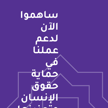
ساهموا
الآن
لدعم
عملنا
في
حماية
حقوق
الإنسان