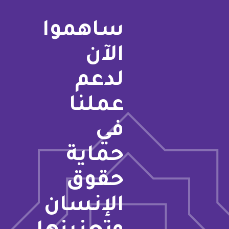
ساهموا
الآن
لدعم
عملنا
في
حماية
حقوق
الإنسان