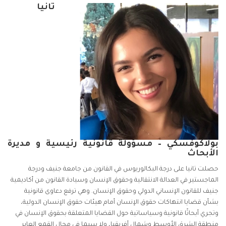
تانيا
بولاكوفسكي – مسؤولة قانونية رئيسية و مديرة
الأبحاث
حصلت تانيا على درجة البكالوريوس في القانون من جامعة جنيف ودرجة
الماجستير في العدالة الانتقالية وحقوق الإنسان وسيادة القانون من أكاديمية
جنيف للقانون الإنساني الدولي وحقوق الإنسان. وهي ترفع دعاوى قانونية
بشأن قضايا انتهاكات حقوق الإنسان أمام هيئات حقوق الإنسان الدولية،
وتجري أبحاثًا قانونية وسياساتية حول القضايا المتعلقة بحقوق الإنسان في
منطقة الشرق الأوسط وشمال أفريقيا، ولا سيما في مجال القمع العابر