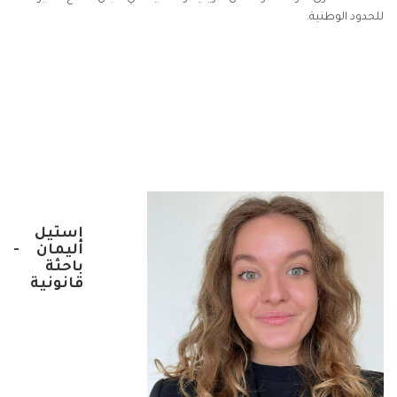
للحدود الوطنية.
إستيل
أليمان -
باحثة
قانونية