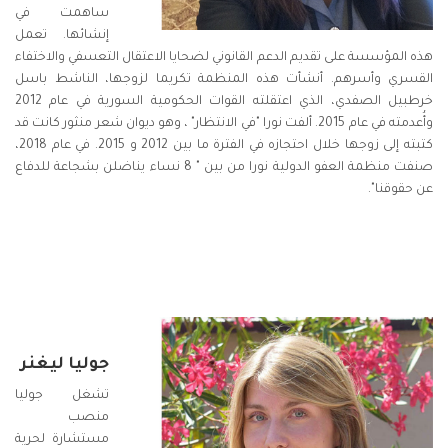
ساهمت في
إنشائها. تعمل
هذه المؤسسة على تقديم الدعم القانوني لضحايا الاعتقال التعسفي والاختفاء
القسري وأسرهم. أنشأت هذه المنظمة تكريما لزوجها، الناشط باسل
خرطبيل الصفدي، الذي اعتقلته القوات الحكومية السورية في عام 2012
وأُعدمته في عام 2015. ألفت نورا "في الانتظار" ، وهو ديوان شعر منثور كانت قد
كتبته إلى زوجها خلال احتجازه في الفترة ما بين 2012 و 2015. في عام 2018،
صنفت منظمة العفو الدولية نورا من بين " 8 نساء يناضلن بشجاعة للدفاع
عن حقوقنا".
جوليا ليغنر
تشغل جوليا
منصب
مستشارة لحرية