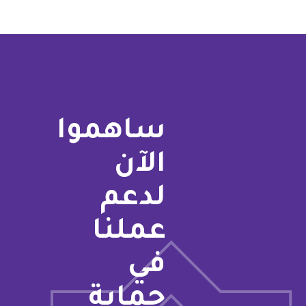
ساهموا
الآن
لدعم
عملنا
في
حماية