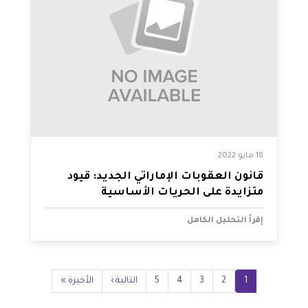
18 مايو 2022
قانون العقوبات الإماراتي الجديد: قيود
متزايدة على الحريات الأساسية
إقرأ التحليل الكامل
Pagination
1
2
Current
3
الصفحة
4
الصفحة
5
الصفحة
الصفحة
Next
التالية ›
Last
الأخيرة »
page
page
page