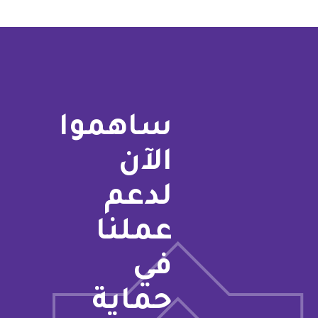
ساهموا
الآن
لدعم
عملنا
في
حماية