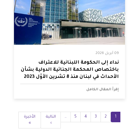
09 أبريل 2026
نداء إلى الحكومة اللبنانية للاعتراف
باختصاص المحكمة الجنائية الدولية بشأن
الأحداث في لبنان منذ 8 تشرين الأوّل 2023
إقرأ المقال الكامل
Pagination
1
2
Current
3
الصفحة
4
الصفحة
5
الصفحة
…
الصفحة
Next
التالية
Last
الأخيرة
page
»
page
›
page