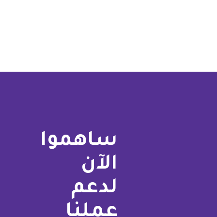
ساهموا
الآن
لدعم
عملنا