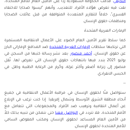
النخيفي
. قدمت الحكومة السعودية رداً على الأمين العام للأمم المتحدة،
نفت فيه تعرض هؤلاء الأفراد للتعذيب، وأنهم "ليسوا ضحايا للاختفاء
القسري"، خلافاً للتقارير المتعددة المتوافقة من قبل عائلات الضحايا
ومنظمات حقوق الإنسان.
الإمارات العربية المتحدة
كما سلط تقرير الأمين العام الضوء على الأعمال الانتقامية المستمرة
التي ترتكبها سلطات
الإمارات العربية المتحدة
ضد المدافع الإماراتي البارز
عن حقوق الإنسان،
أحمد منصور
. بعد نشر رسالة كتبها من السجن في
يوليو 2021 يندد فيها بانتهاكات حقوق الإنسان التي تعرض لها، نُقل
منصور إلى زنزانة أصغر وأكثر عزلة، وحُرم من الرعاية الطبية وظل في
الحبس الانفرادي.
--
ستواصل منّا لحقوق الإنسان في مراقبة الأعمال الانتقامية في جميع
أنحاء منطقة الشرق الأوسط وشمال إفريقيا. إذا كنت ترغب في الإبلاغ
عن أعمال انتقامية وترهيب ضد الأفراد والمجموعات التي تتعامل مع
الأمم المتحدة، فلا تتردد في
التواصل معنا
حتى نتمكن من تنبيه بذلك كلاً
من الأمين العام المساعد لحقوق الإنسان ومكتب المفوض السامي
للأمم المتحدة لحقوق الإنسان.