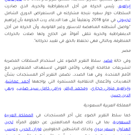
إبراهيم
، رئيس الحركة من أجل الديمقراطية والحرية، الذي صادرت
السلطات جواز سفره نتيجة مشاركته في الاستعراض الدوري الشامل
لجيبوتي
في مايو 2018. وتعليقاً على هذا الادعاء، ردت الحكومة بأن إبراهيم
"يواصل أنشطته المناهضة للدستور وغير القانونية، وأن الحركة من أجل
الديمقراطية والحرية تتلقى أموالاً من الخارج ولها صلات بالحركات
المتطرفة، وبالتالي فهي تحتفظ بالحق في تقييد تحركاته".
مصر
وفي حالة
مصر
، سلط التقرير الضوء على استخدام السلطات المصرية
لتشريعات مكافحة الإرهاب والأمن القومي لاستهداف المتعاونين مع
الأمم المتحدة. وفي هذا الصدد، تضمن التقرير آخر المستجدات بشأن
التهديدات والأعمال الانتقامية المستمرة التي يواجهها
أحمد عماشة
،
وإبراهيم متولي حجازي
،
ومحمد الباقر
،
ورامي كامل سيد صليب
،
وبهي
الدين حسن
.
المملكة العربية السعودية
كما سلط التقرير الضوء على آخر المستجدات في
المملكة العربية
السعودية
، بما في ذلك قضية المدافعتين عن حقوق المرأة
لجين
الهذلول
و
سمر بدوي
وكذلك الناشطين الحقوقيين
فوزان الحربي
و
عيسى