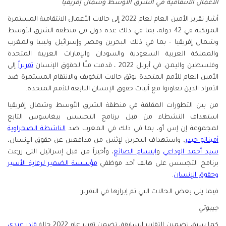
الأعمال الانتقامية في الشرق الأوسط وشمال إفريقيا
أشار تقرير الأمين العام لعام 2022 إلى حالات الأعمال الانتقامية المستمرة
المرتكبة في 42 دولة، بما في ذلك عدة دول في منطقة الشرق الأوسط
وشمال إفريقيا - بما في ذلك البحرين ومصر وإسرائيل وليبيا والمغرب
والمملكة العربية السعودية والسودان والإمارات العربية المتحدة
وفلسطين واليمن. في أبريل 2022 ، قدمت منّا لحقوق الإنسان
تقريراً
إلى
الأمين العام للأمم المتحدة يوثق حالات التخويف والانتقام المستمرة ضد
الأفراد الذين تعاونوا مع آليات حقوق الإنسان التابعة للأمم المتحدة.
من بين التطورات المقلقة في منطقة الشرق الأوسط وشمال إفريقيا
استهداف النشطاء من قبل برنامج التجسس بيغاسوس التابع
لمجموعة إن إس أو، بما في ذلك في المغرب ضد
الناشطة الصحراوية
أميناتو حيدر
، واستهداف البحرين لإثنين من مدافعين عن حقوق الإنسان،
سيد أحمد الوداعي
و
ابتسام الصائغ
، وأخيراً من قبل إسرائيل التي زرعت
برنامج التجسس على هاتف أحد موظفي
مؤسسة الضمير لرعاية الأسير
وحقوق الإنسان
.
فيما يلي بعض الحالات التي تم إبرازها في التقرير:
جيبوتي
كما سبق تضمين التقارير السابقة، تضمن تقرير عام 2022 حالة
قادر عبدي