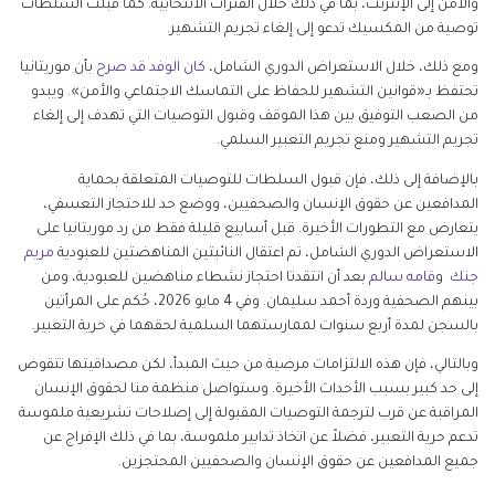
والآمن إلى الإنترنت، بما في ذلك خلال الفترات الانتخابية. كما قبلت السلطات
توصية من المكسيك تدعو إلى إلغاء تجريم التشهير.
ومع ذلك، خلال الاستعراض الدوري الشامل،
كان الوفد قد صرح
بأن موريتانيا
تحتفظ بـ«قوانين التشهير للحفاظ على التماسك الاجتماعي والأمن». ويبدو
من الصعب التوفيق بين هذا الموقف وقبول التوصيات التي تهدف إلى إلغاء
تجريم التشهير ومنع تجريم التعبير السلمي.
بالإضافة إلى ذلك، فإن قبول السلطات للتوصيات المتعلقة بحماية
المدافعين عن حقوق الإنسان والصحفيين، ووضع حد للاحتجاز التعسفي،
يتعارض مع التطورات الأخيرة. قبل أسابيع قليلة فقط من رد موريتانيا على
الاستعراض الدوري الشامل، تم اعتقال النائبتين المناهضتين للعبودية
مريم
جنك
و
قامه سالم
بعد أن انتقدتا احتجاز نشطاء مناهضين للعبودية، ومن
بينهم الصحفية وردة أحمد سليمان. وفي 4 مايو 2026، حُكم على المرأتين
بالسجن لمدة أربع سنوات لممارستهما السلمية لحقهما في حرية التعبير.
وبالتالي، فإن هذه الالتزامات مرضية من حيث المبدأ، لكن مصداقيتها تتقوض
إلى حد كبير بسبب الأحداث الأخيرة. وستواصل منظمة منا لحقوق الإنسان
المراقبة عن قرب لترجمة التوصيات المقبولة إلى إصلاحات تشريعية ملموسة
تدعم حرية التعبير، فضلاً عن اتخاذ تدابير ملموسة، بما في ذلك الإفراج عن
جميع المدافعين عن حقوق الإنسان والصحفيين المحتجزين.