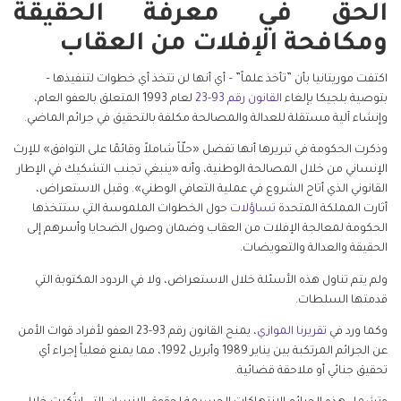
الحق في معرفة الحقيقة
ومكافحة الإفلات من العقاب
اكتفت موريتانيا بأن ”تأخذ علماً” – أي أنها لن تتخذ أي خطوات لتنفيذها –
بتوصية بلجيكا بإلغاء
القانون رقم 93-23
لعام 1993 المتعلق بالعفو العام،
وإنشاء آلية مستقلة للعدالة والمصالحة مكلفة بالتحقيق في جرائم الماضي.
وذكرت الحكومة في تبريرها أنها تفضل «حلّاً شاملاً وقائمًا على التوافق» للإرث
الإنساني من خلال المصالحة الوطنية، وأنه «ينبغي تجنب التشكيك في الإطار
القانوني الذي أتاح الشروع في عملية التعافي الوطني». وقبل الاستعراض،
أثارت المملكة المتحدة
تساؤلات
حول الخطوات الملموسة التي ستتخذها
الحكومة لمعالجة الإفلات من العقاب وضمان وصول الضحايا وأسرهم إلى
الحقيقة والعدالة والتعويضات.
ولم يتم تناول هذه الأسئلة خلال الاستعراض، ولا في الردود المكتوبة التي
قدمتها السلطات.
وكما ورد في
تقريرنا الموازي
، يمنح القانون رقم 93-23 العفو لأفراد قوات الأمن
عن الجرائم المرتكبة بين يناير 1989 وأبريل 1992، مما يمنع فعلياً إجراء أي
تحقيق جنائي أو ملاحقة قضائية.