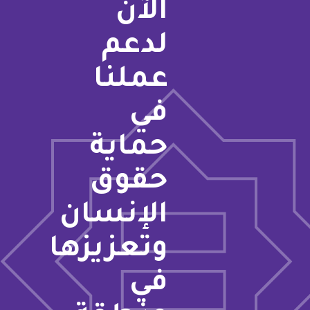
الآن
لدعم
عملنا
في
حماية
حقوق
الإنسان
وتعزيزها
في