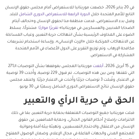
في 20 يناير 2026، خضعت موريتانيا للاستعراض أمام مجلس حقوق الإنسان
التابع للأمم المتحدة خلال
الدورة الرابعة للاستعراض الدوري الشامل
للبلد.
وقبل بدء الاستعراض، قدمت منظمة منا لحقوق الإنسان و«تحالف أيتام
الضحايا المدنيين والعسكريين في موريتانيا»
تقريرًا موازيًا
مشتركًا، يسلط
الضوء على المخاوف الرئيسية بشأن انتهاكات حرية التعبير، وغياب المساءلة
عن الانتهاكات المرتكبة خلال «الإرث الإنساني»، وإساءة استخدام تشريعات
مكافحة الإرهاب. وتم توزيع التقرير على الدول الأعضاء في الأمم المتحدة
المشاركة في الاستعراض.
في 15 أبريل 2026،
أبلغت
موريتانيا المجلس بموقفها بشأن التوصيات الـ271
التي تلقتها. ومن بين هذه التوصيات، تم قبول 229 توصية، وأُخذت 39 توصية
في الاعتبار، وقُبلت 3 توصيات جزئيًا وأُخذت في الاعتبار جزئيًا. واعتمد مجلس
حقوق الإنسان نتائج الاستعراض الدوري الشامل رسميًا في 30 يونيو.
الحق في حرية الرأي والتعبير
قبلت موريتانيا جميع التوصيات المتعلقة بحماية حرية التعبير، بما في ذلك
الالتزامات بإصلاح أحكام القانون الجنائي، وحماية المدافعين عن حقوق
الإنسان من الاعتقال والاحتجاز التعسفيين، وتهيئة بيئة آمنة ومواتية
للمجتمع المدني والجهات الفاعلة في مجال الإعلام، وضمان الوصول المفتوح