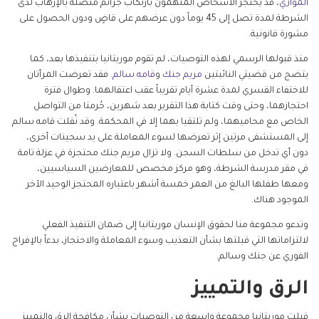
الموازي
، قد يُحتجز الأشخاص المتهمون بارتكاب جرائم متصلة بالإرهاب لدى
الشرطة لمدة تصل إلى 45 يوماً دون عرضهم على قاضٍ ودون الحصول على
مشورة قانونية.
منذ قبولها الرسمي لهذه التوصيات، لم تقوم موريتانيا بتنفيذها بعد، كما
يتضح من قضيتي النائبتين
مريم جنك
و
قامه سالم.
فقد تعرضت المرأتان
للاختفاء القسري لمدة عشرة أيام تقريباً عقب اعتقالهما. وطوال فترة
احتجازهما، وحتى وقت كتابة هذا التقرير بعد شهرين، حُرمتا من التواصل
الخاص مع محاميهما، ولم تلتقيا بهما إلا في المحكمة. وقد نُقلت قامه سالم
إلى المستشفى مرتين إثر تعرضها لسوء المعاملة على يد سجينات أخرى،
دون أي تدخل من سلطات السجن. ولا تزال مريم جنك محتجزة في عزلة تامة
في مقر مدرسة الشرطة، وهو مركز مخصص للمعارضين السياسيين،
ومعها طفلها البالغ من العمر خمسة أشهر باعتباره المحتجز الوحيد الآخر
الموجود هناك.
وتدعو مجموعة منا لحقوق الإنسان موريتانيا إلى ضمان التنفيذ الفعلي
لالتزاماتها التي قبلتها بشأن التعذيب وسوء المعاملة والاحتجاز، بدءاً بالإفراج
الفوري عن جنك وسالم.
الرق والتمييز
قبلت موريتانيا مجموعة واسعة من التوصيات بشأن مكافحة الرق والتمييز