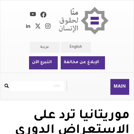
تجاوز
إلى
المحتوى
الرئيسي
English
عربية
الإبلاغ عن مخالفة
التبرع الآن
بحث
بحث
MAIN
Rechercher
موريتانيا ترد على
الاستعراض الدوري