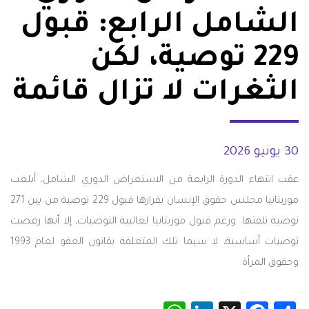
الشامل الرابع: قبول
229 توصية، لكن
الثغرات لا تزال قائمة
30 يونيو 2026
عقب انتهاء الدورة الرابعة من الاستعراض الدوري الشامل، أبلغت
موريتانيا مجلس حقوق الإنسان بقرارها قبول 229 توصية من بين 271
توصية تلقتها. ورغم قبول موريتانيا لغالبية التوصيات، إلا أنها رفضت
توصيات أساسية، لا سيما تلك المتعلقة بقانون العفو لعام 1993
وحقوق المرأة.