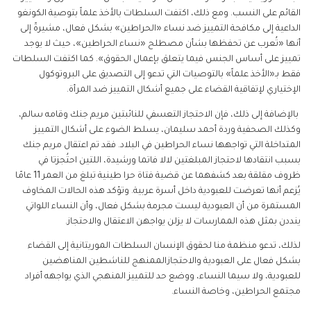
القائم على النسب. ومع ذلك، اكتفت السلطات بالأخذ علماً بتوصية الكونغو
الداعية إلى مكافحة التمييز ضد نساء «الحراطين» بشكل فعال، مشيرةً إلى
أنها «تُعرب عن تحفظها بشأن مصطلح «نساء الحراطين»، حيث لا يوجد
تمييز على أساس الجنس فيما يتعلق بإعمال الحقوق». كما اكتفت السلطات
فقط بـ«الأخذ علماً» بالتوصيات التي تدعو إلى التصديق على البروتوكول
الإختياري لإتفاقية القضاء على جميع أشكال التمييز ضد المرأة.
بالإضافة إلى ذلك، فإن الاحتجاز التعسفي للنائبتين مريم جنك وقامه سالم،
وكذلك الصحفية وردة أحمد سليمان، يسلط الضوء على أشكال التمييز
المتداخلة التي تواجهها نساء الحراطين في البلاد. فقد تم اعتقال مريم جنك
بسبب انتقادها لاحتجاز المبلغتين لالا فاتما ورشيدة، اللتين احتُجزتا في
ظروف مقلقة بعد كشفهما عن قضية فتاة حرا طينية تبلغ من العمر 11 عامًا
يُزعم أنها تعرضت للعبودية داخل أسرة عربية. وتؤكد هذه الحالات المخاوف
المستمرة من أن العبودية ليست مجرمة بشكل فعال، وأن النساء اللواتي
ينددن بمثل هذه الممارسات لا يزلن يواجهن الاعتقال والاحتجاز.
لذلك، تدعو منظمة منا لحقوق الإنسان السلطات الموريتانية إلى القضاء
بشكل فعال على العبودية والاحتجازالممنهج للناشطين المناهضين
للعبودية، ولا سيما النساء، ووضع حد للتمييز المنهجي الذي يواجهه أفراد
مجتمع الحراطين، وخاصة النساء.