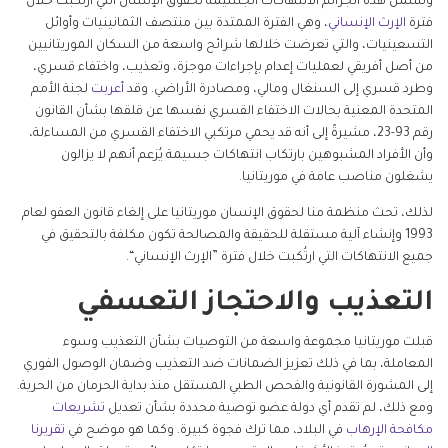
وتشمل هذه الجرائم الانتهاكات الجسيمة لحقوق الإنسان التي ارتُكبت خلال
فترة
الإرث الإنساني
، وهي الفترة الممتدة بين منتصف الثمانينيات وأوائل
التسعينيات، والتي تعرضت خلالها شرائح واسعة من السكان الموريتانيين
من أصل أفريقي لعمليات إعدام بإجراءات موجزة، وتعذيب، واختفاء قسري،
وطرد قسري إلى السنغال ومالي، ومصادرة الأراضي. وقد
أعربت
لجنة الأمم
المتحدة المعنية بحالات الاختفاء القسري نفسها عن قلقها بشأن القانون
رقم 93-23، مشيرةً إلى أنه قد يحمي مرتكبي الاختفاء القسري من المساءلة،
وأن الأفراد المشبوهين بارتكاب انتهاكات جسيمة يُزعم أنهم لا يزالون
يشغلون مناصب عامة في موريتانيا.
لذلك، تحث منظمة منا لحقوق الإنسان موريتانيا على إلغاء قانون العفو لعام
1993 وإنشاء آلية مستقلة للحقيقة والمصالحة تكون مكلفة بالتحقيق في
جميع الانتهاكات التي ارتُكبت خلال فترة ”الإرث الإنساني“.
التعذيب والاحتجاز التعسفي
قبلت موريتانيا مجموعة واسعة من التوصيات بشأن التعذيب وسوء
المعاملة، بما في ذلك تعزيز الضمانات ضد التعذيب وضمان الوصول الفوري
إلى المشورة القانونية والفحص الطبي المستقل منذ بداية الحرمان من الحرية.
ومع ذلك، لم تقدم أي دولة عضو توصية محددة بشأن تعديل
تشريعات
مكافحة الإرهاب
في البلاد، مما ترك فجوة كبيرة. وكما هو موضح في
تقريرنا