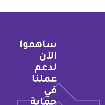
ساهموا
الآن
لدعم
عملنا
في
حماية