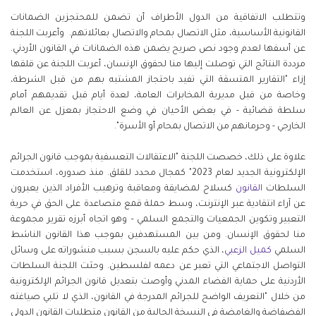
وتتطلب الاتفاقية من الدول الأطراف أن تضمن للمحتجزين الضمانات
القانونية الأساسية، مثل الاتصال بمحام والاتصال بعائلاتهم. وأعربت اللجنة
عن أسفها لعدم وجود نص صريح يضمن هذه الضمانات في القانون الأردني.
مرددة النتائج التي توصلت إليها منا لحقوق الإنسان، أعربت اللجنة عن قلقها
إزاء "التقارير المتسقة التي تفيد باحتجاز المشتبه بهم من قبل الشرطة،
وخاصة من قبل مديرية المخابرات العامة، لعدة أيام قبل تقديمهم أمام
سلطة قضائية - في بعض الأحيان في وضع الاحتجاز بمعزل عن العالم
الخارجي - وحرمانهم من الاتصال بمحام أو الأسرة".
علاوة على ذلك، خصصت اللجنة "الاعتقالات التعسفية بموجب قانون الجرائم
الإلكترونية الجديد لعام 2023" كمجال محدد للقلق. منذ صدوره، استخدمت
السلطات
القانون
كسلاح لمضايقة ومعاقبة وترهيب الأفراد الذين يعبرون
عن آراء انتقادية عبر الإنترنت، وسط حملة قمع متصاعدة على الحق في حرية
التعبير وتكوين الجمعيات والتجمع السلمي – وهو اتجاه أبرزه تقرير مجموعة
منا لحقوق الإنسان. ومن بين المستهدفين بموجب هذا القانون الناشط
السلمي
كميل الزعبي
، الذي حكم عليه بالسجن بسبب منشوراته على وسائل
التواصل الاجتماعي التي تعبر عن دعمه لفلسطين. وحثت اللجنة السلطات
الأردنية على حماية الفضاء المدني وأوصت بتعديل قانون الجرائم الإلكترونية
من خلال "التعريف الواضح للجرائم المدرجة في القانون، الذي لا تلبي صياغته
الفضفاضة والغامضة في النسخة الحالية من القانون متطلبات القانون الدولي