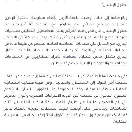
لحقوق الإنسان".
وبالإضافة إلى ذلك، أوصت اللجنة الأردن بإلغاء ممارسة الاحتجاز الإداري
وتعديل قانون منع الجرائم، الذي يتعارض مع الاتفاقية. كما أبرز تقرير منا
لحقوق الإنسان، فإن قانون منع الجرائم يمنح المحافظين المحليين صلاحيات
مفرطة لوضع الأفراد الذين يعتبرون "على وشك ارتكاب جريمة" في الاحتجاز
الإداري، مع التحايل على ضمانات المحاكمة العادلة المنصوص عليها عادة في
الإجراءات الجنائية. في الآونة الأخيرة، استخدمت السلطات الأردنية الاعتقال
الإداري بشكل خاص كسلاح
لمعاقبة
الأفراد المشاركين في الاحتجاجات
الجماهيرية والدعوة عبر الإنترنت لدعم فلسطين.
وفي ملاحظاتها الختامية، أعربت اللجنة أيضاً عن قلقها إزاء "ما ورد عن افتقار
محكمة أمن الدولة إلى الاستقلال والحيادية"، وهي هيئة قضائية استثنائية
تابعة للسلطة التنفيذية. وفقا لمجموعة منا لحقوق الإنسان، استخدم
المدعون العامون في محكمة أمن الدولة الاعترافات القسرية وأقوال التجريم
التي تم الحصول عليها عن طريق التعذيب كأدلة ضد المتهمين أثناء
المحاكمات. وبناء على ذلك، أوصت اللجنة السلطات الأردنية "باعتماد تدابير
فعالة لضمان عدم قبول الاعترافات أو الأقوال المنتزعة بالإكراه في الممارسة
العملية".