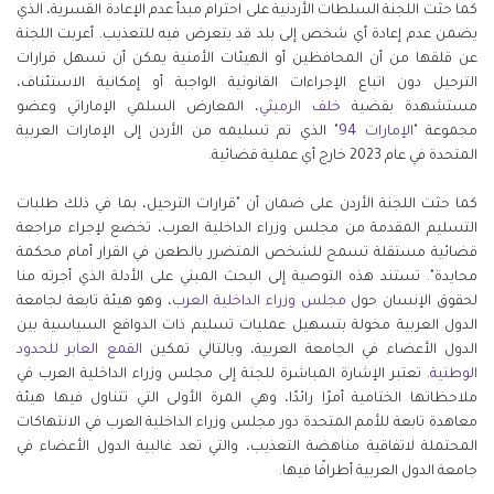
كما حثت اللجنة السلطات الأردنية على احترام مبدأ عدم الإعادة القسرية، الذي
يضمن عدم إعادة أي شخص إلى بلد قد يتعرض فيه للتعذيب. أعربت اللجنة
عن قلقها من أن المحافظين أو الهيئات الأمنية يمكن أن تسهل قرارات
الترحيل دون اتباع الإجراءات القانونية الواجبة أو إمكانية الاستئناف،
مستشهدة بقضية
خلف الرميثي
، المعارض السلمي الإماراتي وعضو
مجموعة "
الإمارات 94
" الذي تم تسليمه من الأردن إلى الإمارات العربية
المتحدة في عام 2023 خارج أي عملية قضائية.
كما حثت اللجنة الأردن على ضمان أن "قرارات الترحيل، بما في ذلك طلبات
التسليم المقدمة من مجلس وزراء الداخلية العرب، تخضع لإجراء مراجعة
قضائية مستقلة تسمح للشخص المتضرر بالطعن في القرار أمام محكمة
محايدة". تستند هذه التوصية إلى البحث المبني على الأدلة الذي أجرته منا
لحقوق الإنسان حول
مجلس وزراء الداخلية العرب
، وهو هيئة تابعة لجامعة
الدول العربية مخولة بتسهيل عمليات تسليم ذات الدوافع السياسية بين
الدول الأعضاء في الجامعة العربية، وبالتالي تمكين
القمع العابر للحدود
الوطنية
. تعتبر الإشارة المباشرة للجنة إلى مجلس وزراء الداخلية العرب في
ملاحظاتها الختامية أمرًا رائدًا، وهي المرة الأولى التي تتناول فيها هيئة
معاهدة تابعة للأمم المتحدة دور مجلس وزراء الداخلية العرب في الانتهاكات
المحتملة لاتفاقية مناهضة التعذيب، والتي تعد غالبية الدول الأعضاء في
جامعة الدول العربية أطرافًا فيها.