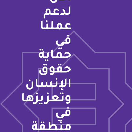
لدعم
عملنا
في
حماية
حقوق
الإنسان
وتعزيزها
في
منطقة