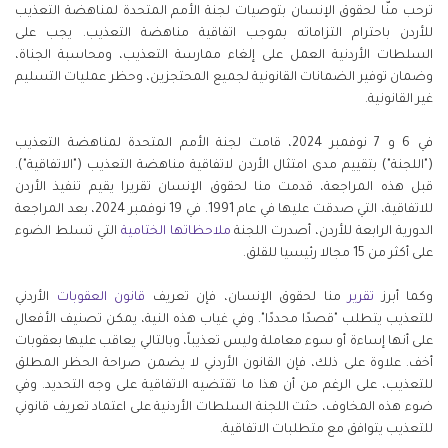
ترحب منّا لحقوق الإنسان بتوصيات لجنة الأمم المتحدة لمناهضة التعذيب
للأردن باحترام التزاماته بموجب اتفاقية مناهضة التعذيب. يجب على
السلطات الأردنية العمل على إلغاء ممارسة التعذيب، ومحاسبة الجناة،
وضمان توفير الضمانات القانونية لجميع المحتجزين، وحظر عمليات التسليم
غير القانونية.
في 6 و 7 نوفمبر 2024، قامت لجنة الأمم المتحدة لمناهضة التعذيب
("اللجنة") بتقييم مدى امتثال الأردن لاتفاقية مناهضة التعذيب ("الاتفاقية").
قبل هذه المراجعة، قدمت منا لحقوق الإنسان تقريرا يقيم تنفيذ الأردن
للاتفاقية، التي صدقت عليها في عام 1991. في 19 نوفمبر 2024، بعد المراجعة
الدورية الرابعة للأردن، أصدرت اللجنة
ملاحظاتها الختامية
التي تسلط الضوء
على أكثر من 15 مجالا رئيسيا للقلق.
وكما أبرز
تقرير
منا لحقوق الإنسان، فإن تعريف
قانون العقوبات
الأردني
للتعذيب يتطلب "قصدًا محددًا". وفي غياب هذه النية، يمكن تصنيف الأفعال
على أنها إساءة أو سوء معاملة وليس تعذيباً، وبالتالي يعاقب عليها بعقوبات
أخف. علاوة على ذلك، فإن القانون الأردني لا يضمن صراحة الحظر المطلق
للتعذيب، على الرغم من أن هذا ما تقتضيه الاتفاقية على وجه التحديد. وفي
ضوء هذه المخاوف، حثت اللجنة السلطات الأردنية على اعتماد تعريف قانوني
للتعذيب يتوافق مع متطلبات الاتفاقية.