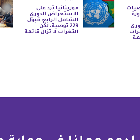
صيات
موريتانيا ترد على
ورة
الاستعراض الدوري
الشامل الرابع: قبول
وري
229 توصية، لكن
رات
الثغرات لا تزال قائمة
مة