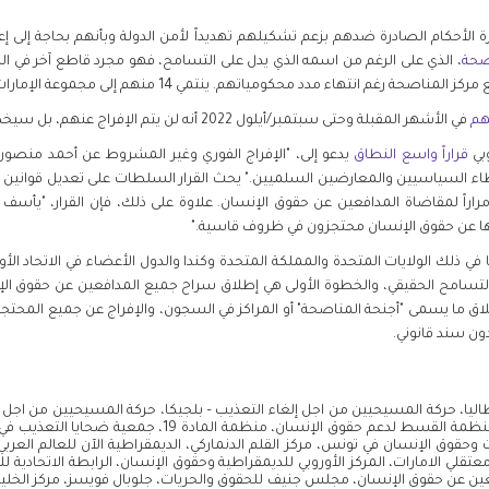
ة الأحكام الصادرة ضدهم بزعم تشكيلهم تهديداً لأمن الدولة وبأنهم بحاجة إلى إعادة
صحة
، الذي على الرغم من اسمه الذي يدل على التسامح، فهو مجرد قاطع آخر في ا
هم
في الأشهر المقبلة وحتى سبتمبر/أيلول 2022 أنه لن يتم الإفراج عنهم، بل سيخضعون لما يسمى "ببرنامج المناصحة".
قراراً واسع النطاق
يدعو إلى، "الإفراج الفوري وغير المشروط عن أحمد منصور 
السياسيين والمعارضين السلميين." يحث القرار السلطات على تعديل قوانين مكاف
 2008، والتي تُستخدم مراراً لمقاضاة المدافعين عن حقوق الإنسان. علاوة على ذلك، فإن القرار،
ها عن حقوق الإنسان محتجزون في ظروف قاسية."
ا في ذلك الولايات المتحدة والمملكة المتحدة وكندا والدول الأعضاء في الاتحاد الأ
 التسامح الحقيقي، والخطوة الأولى هي إطلاق سراح جميع المدافعين عن حقوق ا
 إغلاق ما يسمى "أجنحة المناصحة" أو المراكز في السجون، والإفراج عن جميع المح
دون سند قانوني.
ليا، حركة المسيحيين من اجل إلغاء التعذيب – بلجيكا، حركة المسيحيين من اجل إ
اجل إلغاء التعذيب – سويسرا، اكسس ناو، منظمة القسط لدعم ح
قلي الامارات، المركز الأوروبي للديمقراطية وحقوق الإنسان، الرابطة الاتحادية للاجئي
ين عن حقوق الإنسان، مجلس جنيف للحقوق والحريات، جلوبال فويسز، مركز الخليج