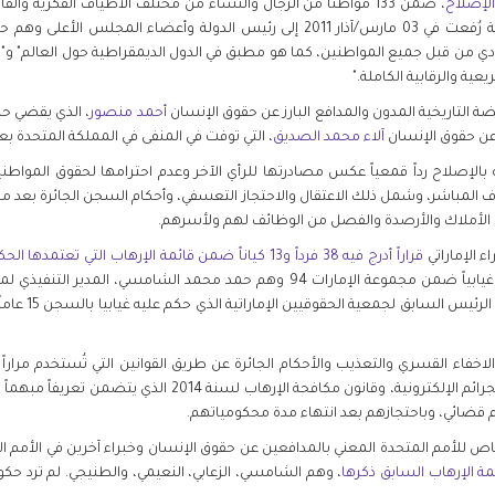
لإصلاح
، ضمن 133 مواطناً من الرجال والنساء من مختلف الأطياف الفكرية وا
الأسباب الرئيسية لاستهدافهم. وهي عريضة رُفعت في 03 مارس/آذار 2011 إلى رئيس الد
ي من قبل جميع المواطنين، كما هو مطبق في الدول الديمقراطية حول العالم" و"
عية والرقابية الكاملة."
ة التاريخية المدون والمدافع البارز عن حقوق الإنسان
أحمد منصور
آلاء محمد الصديق
، التي توفت في المنفى في المملكة المتحدة بعد 
 بالإصلاح رداً قمعياً عكس مصادرتها للرأي الآخر وعدم احترامها لحقوق المواطن
ف المباشر، وشمل ذلك الاعتقال والاحتجاز التعسفي، وأحكام السجن الجائرة بعد 
الأملاك والأرصدة والفصل من الوظائف لهم ولأسرهم.
قراراً أدرج فيه 38 فرداً و13 كياناً ضمن قائمة الإرهاب التي تعتمدها الحكومة
الإنسان وباحث من من بين المحكوم عليهم غيابياً ضمن مجموعة الإمارات 94 وهم حمد 
الإنسان والقاضي
اخفاء القسري والتعذيب والأحكام الجائرة عن طريق القوانين التي تُستخدم مرار
القانون الاتحادي رقم 2 لسنة 2008، وقانون الجرائم الإلكترونية،
قضائي، وباحتجازهم بعد انتهاء مدة محكومياتهم.
مة الإرهاب السابق ذكرها
، وهم الشامسي، الزعابي، النعيمي، والطنيجي. لم ترد حكوم