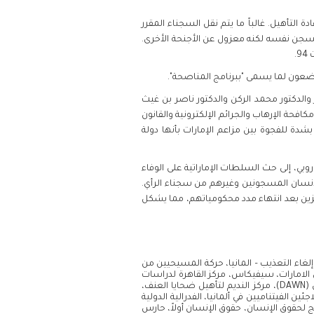
 التأهيل. غالباً ما يتم نقل السجناء المقرر
لسجن نفسه لكنه معزول عن الأجنحة الأخرى.
والدكتور محمد الركن والدكتور ناصر بن غيث
حة الإرهاب والجرائم الإلكترونية والقانون
 "يأسف بشدة للفجوة بين مزاعم الإمارات بأنها دولة
وروبي، إلى حث السلطات الإماراتية على الوفاء
لإنسان المسجونين وغيرهم من سجناء الرأي.
تجزين بعد انتهاء مدد محكومياتهم، مما يشكل
لغاء التعذيب – المانيا، حركة المسيحيين من
قوق الإنسان، منظمة المادة 19، جمعية ضحايا التعذيب في الامارات، سيفيكاس، مركز القاهرة لدراسات
حقوق الإنسان، اللجنة من أجل احترام الحريات وحقوق الإنسان في تونس، مركز القلم الدنماركي، الديمقراطية الآن للعالم العربي (DAWN)، مركز النديم لتأهيل ضحايا العنف،
ن الفيتناميين في ألمانيا، الفدرالية الدولية
 لحقوق الإنسان، حقوق الإنسان أولاً، حارس