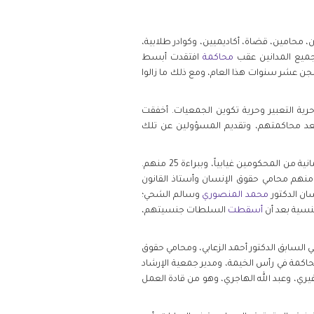
بينهم مدافعين بارزين عن حقوق الإنسان، محامين، قضاة، أكاديميين، وكوادر طلابية،
جميع المدانين عقب
محاكمة
افتقدت أبسط
لسجن عشر سنوات هذا العام، ومع ذلك ما زالوا
وقهم في حرية التعبير وحرية تكوين الجمعيات. أخفقت
د محاكمتهم، وتقديم المسؤولين عن تلك
في 2 يوليو/تموز 2013، أصدرت محكمة أبوظبي الاتحادية العليا أحكاماً بإدانة 69 من المتهمين الأربعة والتسعين، بمن في ذلك ثمانية من المحكومين غيابياً، وببراءة 25 منهم.
ع الإماراتي، منهم محامي حقوق الإنسان وأستاذ القانون
ان الدكتور
محمد المنصوري
وسالم الشحي؛
نسية بعد أن
أسقطت
السلطات جنسيتهم،
السابق الدكتور أحمد الزعابي، ومحامي حقوق
حاكمة في رأس الخيمة، ومدير جمعية الإرشاد
ري، وعبد الله الهاجري، وهو من قادة العمل