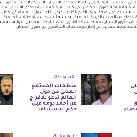
 في الإمارات، المركز الدولي للعدالة وحقوق الإنسان، الشراكة الدولية لحقوق ال
مة مراقبة حقوق المحامين في كندا، المنظمة الليبية لحقوق الانسان، منَا لح
 ‏لا سلام دون عدالة، مركز القلم الكندي، مركز القلم الدولي، العلماء في خطر
دفاع عن الحريات الفردية، الجمعية التونسية للنساء الديمقراطيات، الجمعية الت
فاع عن حقوق الإنسان، معهد سيادة القانون التابع لرابطة المحامين الدولية، جمعية
لمناهضة التعذيب، في إطار مرصد حماية المدافعين عن حقوق الإنسان.
09 يوليو 2026
لى
منظمات المجتمع
المدني من حول
العالم تدعو للإفراج
ق
عن أحمد دومة قبل
فضاء
حكم الاستئناف
30 يونيو 2026