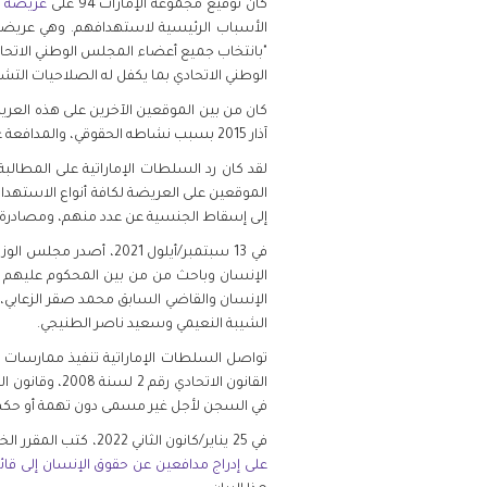
كان توقيع مجموعة الإمارات 94 على
عريضة ا
"بانتخاب جميع أعضاء المجلس الوطني الاتحاد
الوطني الاتحادي بما يكفل له الصلاحيات التشري
كان من بين الموقعين الآخرين على هذه العريض
آذار 2015 بسبب نشاطه الحقوقي، والمدافعة عن حقوق الإنسان
لقد كان رد السلطات الإماراتية على المطالبة
الموقعين على العريضة لكافة أنواع الاستهدا
إلى إسقاط الجنسية عن عدد منهم، ومصادرة 
في 13 سبتمبر/أيلول 2021، أصدر مجلس الوزراء الإماراتي
الشيبة النعيمي وسعيد ناصر الطنيجي.
تواصل السلطات الإماراتية تنفيذ ممارسات ال
في السجن لأجل غير مسمى دون تهمة أو حكم 
في 25 يناير/كانون الثاني 2022، كتب المقرر الخاص للأمم المتحدة المعني بالمدافعين عن حقوق الإنسان وخبراء آخرين في الأمم المتحدة
على إدراج مدافعين عن حقوق الإنسان إلى قائ