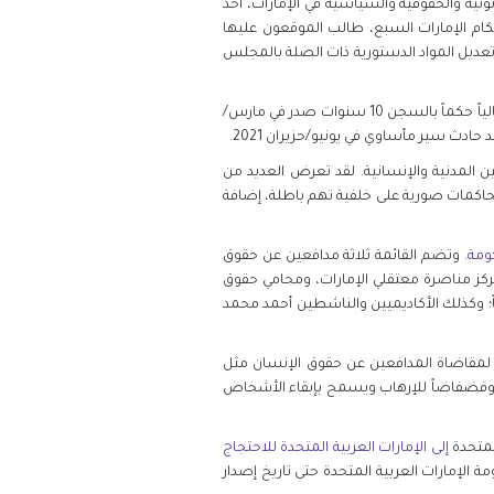
لقانونية والحقوقية والسياسية في الإمارات، أحد
ولة وأعضاء المجلس الأعلى وهم حكام الإمارات السبع، طالب الموقعون عليها
تعديل المواد الدستورية ذات الصلة بالمجلس
، الذي يقضي حالياً حكماً بالسجن 10 سنوات صدر في مارس/
حادث سير مأساوي في يونيو/حزيران 2021.
ين المدنية والإنسانية. لقد تعرض العديد من
محاكمات صورية على خلفية تهم باطلة، إضافة
. وتضم القائمة ثلاثة مدافعين عن حقوق
محمد الشامسي، المدير التنفيذي لمركز مناصرة معتقلي الإمارات، ومحامي حقوق
 السابق محمد صقر الزعابي، الرئيس السابق لجمعية الحقوقيين الإماراتية الذي حكم عليه غيابيا بالسجن 15 عاماً؛ وكذلك الأكاديميين والناشطين أحمد محمد
اً لمقاضاة المدافعين عن حقوق الإنسان مثل
 وقانون مكافحة الإرهاب لسنة 2014 الذي يتضمن تعريفاً مبهماً وفضفاضاً للإرهاب ويسمح بإبقاء الأشخاص
إلى الإمارات العربية المتحدة للاحتجاج
ة الإمارات العربية المتحدة حتى تاريخ إصدار