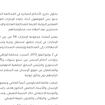
فلسطين
ندعو نحن الموقعون أدناه حلفاء الإمارات ا
قطر
المعايير الدولية اللازمة للمحاكمة العادلة و
محتجزين بعد انتهاء مدد محكومياتهم.
السعودية
يعتبر أعضاء
الإمارات في إجراء تحقيق مستقل ونزيه وشامل 
السودان
الانتهاكات إلى المحاكمة وإنصاف الضحايا و
سوريا
الدستوري والرئيس السابق لجمعية الحقوقيين ا
والمدافعان عن حقوق الإنسان عبد السلام محم
تونس
تاركينهم دون وثائق ثبوتية.
الإمارات
ضمت قائمة المحكومين أيضاً القاضي وعضو مجل
الإنسان والأستاذ الجامعي الدكتور هادف راش
والتوجيه الاجتماعي خالد الشيبة النعيمي، و
اليمن
الطلابي، والطالب والمدون خليفة النعيمي.