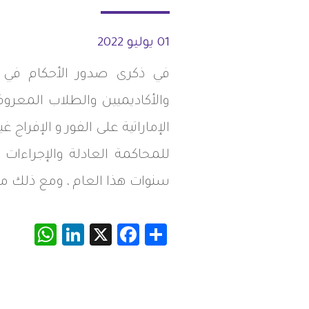
شواغر
مصر
01 يوليو 2022
اتصل بنا
العراق
في ذكرى صدور الأحكام في ا
الأردن
الإماراتية على الفور و الإفراج
الكويت
للمحاكمة العادلة والإجراءات
لبنان
سنوات هذا العام ، ومع ذلك ما 
ليبيا
App
inkedIn
Facebook
X
Share
موريتانيا
المغرب
عمان