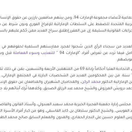
بحلول ذكرى الأحكام الصادرة في المحاكمة الجماعية لأعضاء مجموعة الإمارات 94، ومن 
لعربية المتحدة للضغط على السلطات الإماراتية للإفراج الفوري ودون شرط عن 
الإجراءات القانونية السليمة. إن من المقرر إطلاق سراح العديد ممن حُكم عليهم با
 مجموعة الإمارات 94 من بين العديد من سجناء الرأي الذين سُجنوا لمجرد ممارستهم السلمية لحق
فيما تردد عن تعرض أفراد "الإمارات 94 ''
للتعذيب وسوء المعاملة
قبل وبع
تعويضهم.
تراوحت أحكام السجن بين سبع سنوات و15 سنة. من بين المحكومين العديد من الشخصيات البارزة في المجتم
لإماراتية الدكتور
محمد الركن
، والمحاميان الشهيران والمدافعان عن حقوق الإنس
د درويش المرزوقي والشيخ محمد عبد الرزاق الصديق، وكلاهما تُرك أبنائهم بلا ج
س إدارة جمعية الفجيرة الخيرية محمد سعيد العبدولي، وأستاذ القانون والقاضي 
د العويس، والشيخ الدكتور سلطان بن كايد القاسمي، وهو من كبار أفراد الأسرة ال
مدرس العلوم حسين علي النجار الحمادي، والمدون والمعلم السابق صالح محمد الظفي