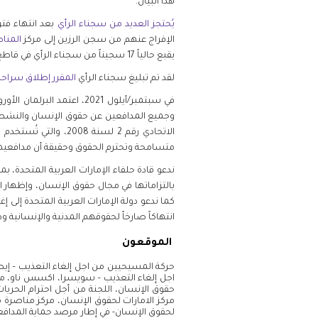
هذا البيان.
يُحتجز العديد من سجناء الرأي
بعد انتهاء فتر
الإفراج عنهم من سجن الرزين إلى مركز
المنا
يقبع حالياً 17 سجيناً من سجناء الرأي في قاطع مركز المناصحة رغم انتهاء مدد محكومياتهم. ينتمي 14 منهم إلى مجموعة الإمارات 94.
لقد تم تبليغ سجناء الرأي
المقرر إطلاق سراح
في سبتمبر/أيلول 2021، اعتمد البرلمان الأوروبي
وجميع المدافعين عن حقوق الإنسان والنشطاء 
الاتحادي رقم 2 لسنة
متسامحة وتحترم الحقوق وحقيقة أن مدافعي
ندعو قادة حلفاء الإمارات العربية المتحدة، بم
بالتزاماتها في مجال حقوق الإنسان، وإظهار
كما ندعو دولة الإمارات العربية المتحدة إلى
انتهاكاً صارخاً لحقوقهم المدنية والإنسانية و
الموقعون
حركة المسيحيين من اجل إلغاء التعذيب – إيطا
مركز الامارات لحقوق الإنسان، مركز مناصرة معت
لحقوق الإنسان- في إطار مرصد حماية المدافع