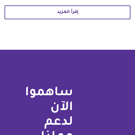
إقرأ المزيد
ساهموا
الآن
لدعم