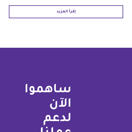
إقرأ المزيد
ساهموا
الآن
لدعم