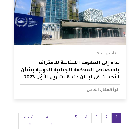
09 أبريل 2026
نداء إلى الحكومة اللبنانية للاعتراف
باختصاص المحكمة الجنائية الدولية بشأن
الأحداث في لبنان منذ 8 تشرين الأوّل 2023
إقرأ المقال الكامل
Pagination
1
2
Current
3
الصفحة
4
الصفحة
5
الصفحة
…
الصفحة
Next
التالية
Last
الأخيرة
page
»
page
›
page