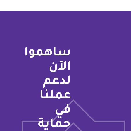
ساهموا
الآن
لدعم
عملنا
في
حماية