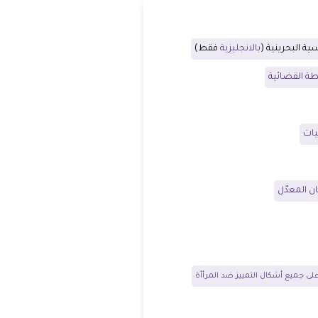
ية البحرينية (
بالانجليزية
فقط)
طة القضائية
يات
ن المعدّل