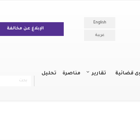
English
الإبلاغ عن مخالفة
عربية
ى قضائية
تقارير
مناصرة
تحليل
بحث
chercher
التقارير السنوية
التقارير