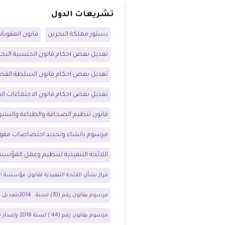
تشريعات الدول
شواغر
مصر
دستور مملكة البحرين
قانون العقوبا
اتصل بنا
العراق
تعديل بعض احكام قانون الجنسية البحر
الأردن
تعديل بعض احكام قانون السلطة القضا
الكويت
تعديل بعض احكام قانون الاجتماعات ال
قانون تنظيم الصحافة والطباعة والنشر
لبنان
مرسوم بانشاء وتحديد اختصاصات مفوض
ليبيا
اللائحة التنفيذية لتنظيم وعمل المؤس
موريتانيا
قرار بشأن اللائحة التنفيذية لقانون مؤسسة ال
مرسوم بقانون رقم (70) لسنة 2014بتعديل بعض أحكام المرسوم بقانون رقم (5 ) لسنة 2002 بالموافقة على الإنضمام إلى اتفاقية القضاء على جميع أشكال التمييز ضد المرأأة
المغرب
مرسوم بقانون رقم (44 ) لسنة 2018 بإصدار قانون الجرائم الدولية
عمان