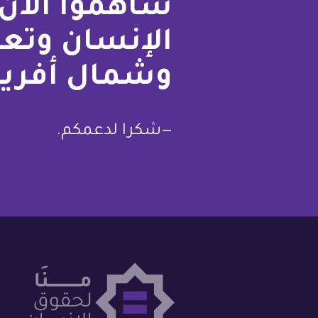
ساهموا الآن 
الإنسان وتع
وشمال أفريق
—شكرا لدعمكم.