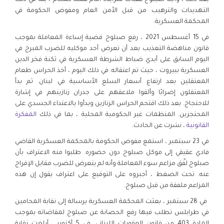
بعد ذلك ، واجه صبلوح عقبات متزايدة أمام عمله كمحام ، بما في ذلك
التهديدات والترهيب من قبل الأمن العام ومفوض الحكومة في
المحكمة العسكرية.
في 15 أغسطس 2021 ، رفع صبلوح قضية إساءة المعاملة بموجب
قانون مناهضة التعذيب بعد أن تعرض أحد موكليه للضرب المبرح في
اليوم السابق على أيدي ضباط الشرطة العسكرية في ثكنة فخر الدين
العسكرية ببيروت ، حيث تم اعتقاله. في ذلك اليوم ، أخذ الحراس طعام
المعتقلين بعد ارتفاع أسعار السلع الأساسية في لبنان. ثم بدأ
المعتقلون إضرابًا وألقوا ملاعقهم على جدران زنازينهم في إشارة
للاحتجاج. بعد ذلك اقتحم الحراس الزنازين وبدأوا بالاعتداء الجسدي على
المحتجزين. المنظمات غير الحكومية المحلية ، بما في ذلك
المفكرة
القانونية
، نشرت عن الحادث.
في 23 سبتمبر ، استمع مفوض الحكومة بالمحكمة العسكرية القاضي
فادي عقيقي إلى موكل صبلوح دون حضوره. طلبوا منه الاعتراف بأن
صبلوح لفّق مزاعم سوء المعاملة وأنه لم يتعرض للضرب مقابل الإفراج
عنه. تحت الضغط ، أجبروه على التوقيع على اعتراف يقول إن هذه
المزاعم ملفقة من قبل صبلوح.
في 28 سبتمبر ، بعثت المحكمة العسكرية برسالة إلى نقابة المحامين
في طرابلس تطلب فيها رفع الحصانة عن صبلوح لمقاضاته بموجب