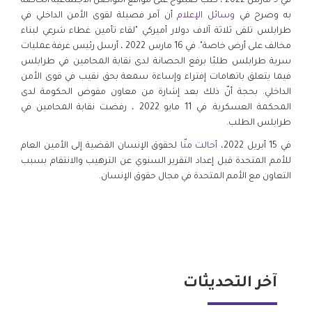
في 9 مارس 2022 ، كتب صبلوح على مواقع التواصل الاجتماعية الخاصة
به وصرح في
وسائل الإعلام
أن آمر فصيلة لقوى الأمن الداخلي في
طرابلس تلقى ثلاثة آلاف دولار أميركي "لقاء تأمين غطاء شرعي لبناء
مخالف على أرض خاصة". في 16 مارس 2022 ، أرسل رئيس غرفة عمليات
سرية طرابلس طلبًا برفع الحصانة لدى نقابة المحامين في طرابلس
فيما يتعلق باتهامات إفتراء وإساءة سمعة بحق نقيب في قوى الأمن
الداخلي. بحجة أنّ ذلك بعد إشارة من معاون مفوض الحكومة لدى
المحكمة العسكرية. في 11 مايو 2022 ، رفضت نقابة المحامين في
طرابلس الطلب.
في 15 أبريل 2022،
أحالت منّا
لحقوق الإنسان القضية إلى الأمين العام
للأمم المتحدة قبل إعداد التقرير السنوي عن الترهيب والانتقام بسبب
التعاون مع الأمم المتحدة في مجال حقوق الإنسان.
آخر التحديثات