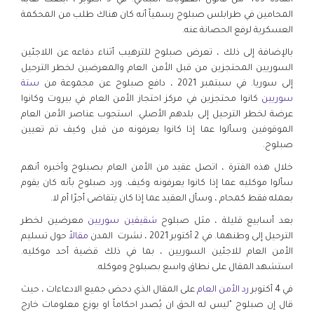
المادة 403 من قانون العقوبات اللبناني. في 5 أكتوبر ، أبلغت نقابة
المحامين في طرابلس صبلوح رسمياً أنه كان هناك طلب من المحكمة
العسكرية لرفع الحصانة عنه.
بالإضافة إلى ذلك ، تعرض صبلوح للترهيب أثناء دفاعه عن اللاجئين
السوريين المحتجزين من قبل الأمن العام والمعرضين لخطر الترحيل
إلى سوريا. في سبتمبر 2021 ، دافع صبلوح عن مجموعة من
ستة
سوريين
كانوا محتجزين في مركز احتجاز الأمن العام في بيروت وكانوا
عرضة لخطر الترحيل إلى بلدهم الأصلي. استجوب عناصر الأمن العام
الموقوفين وسألوا عما إذا كانوا يعرفونه من قبل وكيف تم تعيين
صبلوح.
خلال هذه الفترة ، اتصل عقيد من الأمن العام بصبلوح وأخبره أنهم
سألوا موكليه عما إذا كانوا يعرفونه وكيف. ورد صبلوح بأنه كان يقوم
بعمله فقط كمحام ، وسأل العقيد عما إذا كان يتقاضى أجرًا أم لا.
بعد أسابيع قليلة ، مثل صبلوح
شقيقين سوريين
معرضين لخطر
الترحيل إلى وطنهما. في 2 أكتوبر 2021 ، نشرت المدن
مقالاً
حول تسليم
الأمن العام للاجئين السوريين ، بما في ذلك قضية أحد موكليه.
استشهد المقال على نطاق واسع بصبلوح وموكله.
في 4 أكتوبر
رد الأمن العام
على المقال الذي دحض جميع الادعاءات ، حيث
قال إن صبلوح "ليس له الحق ان يُصدر احكاماً او يوزع معلومات خارج