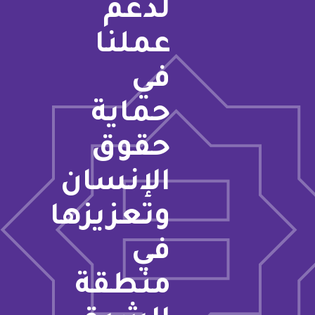
لدعم
عملنا
في
حماية
حقوق
الإنسان
وتعزيزها
في
منطقة