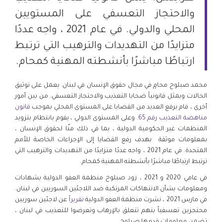
والاحتجاز التعسفي على المستويين
المحلي والدولي. في عام 2021 ، واجه عددًا
متزايدًا من التهديدات والترهيب التي ترتبط
ارتباطًا مباشرًا بأنشطته المهنية كمحام.
محمد صبلوح محامٍ في مجال حقوق الإنسان في لبنان. يعمل على توثيق
الحالات ويمثل قانونياً ضحايا التعذيب والاحتجاز التعسفي. من بين أمور
أخرى ، قام برفع العديد من القضايا على المستوى المحلي بموجب
قانون
مناهضة التعذيب رقم 65
. وعلى المستوى الدولي ، يقوم بانتظام بتزويد
المنظمات غير الحكومية الدولية ، بما في ذلك منّا لحقوق الإنسان ،
بمعلومات موثقة بهدف رفع القضايا إلى الإجراءات الخاصة للأمم
المتحدة. في عام 2021 ، واجه عددًا متزايدًا من التهديدات والترهيب التي
ترتبط ارتباطًا مباشرًا بأنشطته المهنية كمحام.
في عامي 2020 و 2021 ، زود صبلوح منظمة العفو الدولية بشهادات
ومعلومات بشأن الانتهاكات المرتكبة ضد اللاجئين السوريين في لبنان.
في مارس 2021 ، نشرت منظمة العفو الدولية
تقريراً
عن لاجئين سوريين
محتجزين تعسفياً بتهم تتعلق بالإرهاب وتعرضوا للتعذيب في لبنان ،