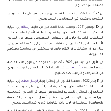
المضايقات والترهيب بحق المحامين والقضاة في لبنان ، مشيرةً إلى
قضية السيد صبلوح.
في 27 أكتوبر 2021 ، ردت نقابة المحاميين في طرابلس على طلب مفوض
الحكومة ورفضت رفع الحصانة عن السيد صلوح.
في 10 نوفمبر 2021 ، وجهت نقابة المحامين في جنيف
رسالة
إلى النيابة
العسكرية للمحكمة العسكرية والمديرية العامة للأمن العام ، تطالب
السلطات اللبنانية بالالتزام بالمعايير المنصوص عليها في المبادئ
الأساسية لدور المحامين.، ولحماية السيد صبلوح وجميع المحامين في
لبنان من أي مضايقات أو انتقام حاضر أو مستقبلي في ممارسة مهنتهم
المشروعة.
في الأول من ديسمبر 2021 ، أصدرت مجموعة من الإجراءات الخاصة
للأمم المتحدة
بيانًا عامًا
دعا فيه السلطات اللبنانية إلى التوقف الفوري
عن التهديدات والترهيب ضد صبلوح.
في 11 يناير 2022 ، جمعية القانون في إنجلترا وويلز
ترسل خطاباً
إلى النيابة
العامة للمحكمة العسكرية والمديرية العام للأمن العام تدعو السلطات
اللبنانية إلى الامتثال للمعايير المنصوص عليها في المبادئ الأساسية
لدورالمحامين والوقف الفوري لجميع أعمال التخويف والمضايقة
والمقاضاة المحتملة أو الإجراءات القانونية الأخرى ضد السيد صبلوح.