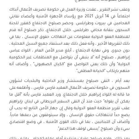
تضمن معلومات قدمها صبلوح.
وعقب نشر التقرير ، عقدت وزيرة العدل في حكومة تصريف الأعمال آنذاك
اجتماعاً في 14 أبريل 2021 مع رؤساء الأجهزة الأمنية وأعضاء نقابتي
المحامين في بيروت وطرابلس. وحضر صبلوح الاجتماع كمقرر للجنة
السجون بنقابة محامي طرابلس. خلال الاجتماع، ذكر صبلوح أنه قدم
لمنظمة العفو الدولية معلومات عن انتهاكات حقوق الإنسان ، بما في
ذلك لتقريرها الأخير ، وأنه فعل ذلك بعد استنفاد جميع السبل المحلية ،
دون جدوى. وفي نهاية الاجتماع ، أبلغ مدير الأمن العام ، اللواء عباس
إبراهيم ، صبلوح أنه "لا ينبغي أن يتواصل مع المنظمات غير الحكومية
الدولية" وأن ذلك يعني التواصل مع "الكيان الصهيوني" ، وأضاف أنه
متهم بارتكاب "الخيانة العظمى".
بعد أيام ، التقى صبلوح بمستشار وزير الداخلية والبلديات لشؤون
السجون في حكومة تصريف الأعمال العميد فارس فارس ، وأطلعه على
ما قاله له اللواء إبراهيم خلال الاجتماع. ورد العميد فارس بأنه "أقل ما
يمكن أن يقوله" حيث منذ أن التقى السفير البريطاني في لبنان بإبراهيم
عقب تقرير منظمة العفو الدولية وقال إن جهاز الأمن التابع له يجب أن
يضع حداً لانتهاكات حقوق الإنسان ، وإلا سيتوقفون عن دعمها مادياً.
وأضاف أن اللبنانيين ، بما في ذلك القوى الأمنية ، في وضع اقتصادي
سيء وأن صبلوح "يسعى لوقف هذا الدعم".