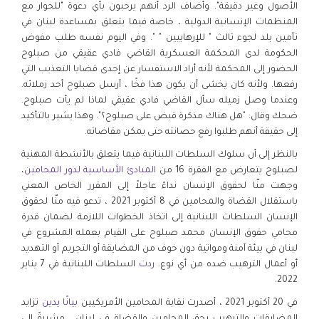
الأصول وغير دقيقة". وأضاف الرد أنهم يرحبون بأي دعوة "للحوار مع
المنظمات الإنسانية الدولية ، خاصة فيما يتعلق بمساعدة لبنان في
تأمين بلد لجوء ثالث " للإرهابيين " ". وفي اليوم نفسه طلب مفوض
الحكومة لدى المحكمة العسكرية القاضي فادي عقيقي من صبلوح
الحضور إلى المحكمة لأنه أراد الاستفسار عن إحدى قضايا التعذيب التي
رفعها. ولأنه كان يخشى أن يكون هذا فخًا ، أرسل صبلوح أحد زملائه.
وعندما وصل زميله سأل القاضي فادي عقيقي لماذا لم يأت صبلوح.
ضحك وقال: "هل هناك مذكرة قبض على صبلوح؟". وهذا يشير بالتأكيد
إلى حقيقة أنهم طلبوا رفع حصانته حتى يمكن مقاضاته.
بالنظر إلى أن سلوك السلطات اللبنانية فيما يتعلق بالأنشطة المهنية
لصبلوح يتعارض مع الفقرة 16 من
المبادئ الأساسية لدور المحامين
،
وجهت منّا لحقوق الإنسان نداءً عاجلاً إلى المقرر الخاص المعني
باستقلال القضاة والمحامين في 8 أكتوبر 2021 ، تدعو فيه منّا لحقوق
الإنسان السلطات اللبنانية إلى اتخاذ الخطوات اللازمة لضمان قدرة
محامي حقوق الإنسان محمد صبلوح على القيام بعمله المشروع في
لبنان في بيئة آمنة ومواتية دون خوف من المضايقة أو التجريم أو التهديد
أو أعمال الترهيب ضده من أي نوع.
ردت
السلطات اللبنانية في 7 يناير
2022.
في 20 أكتوبر 2021 ، أصدرت نقابة المحامين الأمريكيين
بيانًا يدين
تزايد