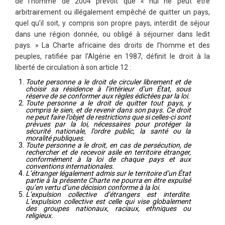
de l’homme de 2004 prévoit que « nul ne peut être
arbitrairement ou illégalement empêché de quitter un pays,
quel qu’il soit, y compris son propre pays, interdit de séjour
dans une région donnée, ou obligé à séjourner dans ledit
pays. » La Charte africaine des droits de l’homme et des
peuples, ratifiée par l’Algérie en 1987, définit le droit à la
liberté de circulation à son article 12 :
Toute personne a le droit de circuler librement et de
choisir sa résidence à l’intérieur d’un État, sous
réserve de se conformer aux règles édictées par la loi.
Toute personne a le droit de quitter tout pays, y
compris le sien, et de revenir dans son pays. Ce droit
ne peut faire l’objet de restrictions que si celles-ci sont
prévues par la loi, nécessaires pour protéger la
sécurité nationale, l’ordre public, la santé ou la
moralité publiques.
Toute personne a le droit, en cas de persécution, de
rechercher et de recevoir asile en territoire étranger,
conformément à la loi de chaque pays et aux
conventions internationales.
L’étranger légalement admis sur le territoire d’un État
partie à la présente Charte ne pourra en être expulsé
qu’en vertu d’une décision conforme à la loi.
L’expulsion collective d’étrangers est interdite.
L’expulsion collective est celle qui vise globalement
des groupes nationaux, raciaux, ethniques ou
religieux.