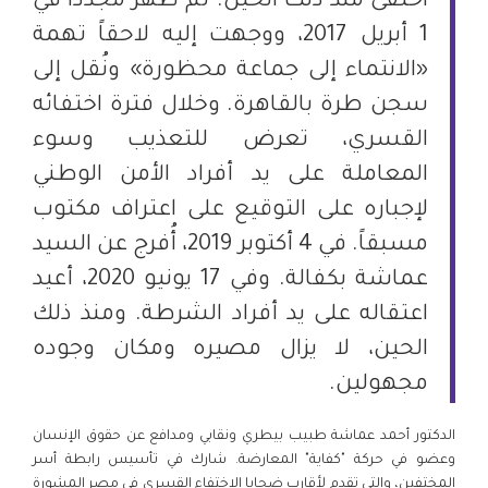
اختفى منذ ذلك الحين. ثم ظهر مجدداً في
1 أبريل 2017، ووجهت إليه لاحقاً تهمة
«الانتماء إلى جماعة محظورة» ونُقل إلى
سجن طرة بالقاهرة. وخلال فترة اختفائه
القسري، تعرض للتعذيب وسوء
المعاملة على يد أفراد الأمن الوطني
لإجباره على التوقيع على اعتراف مكتوب
مسبقاً. في 4 أكتوبر 2019، أُفرج عن السيد
عماشة بكفالة. وفي 17 يونيو 2020، أعيد
اعتقاله على يد أفراد الشرطة. ومنذ ذلك
الحين، لا يزال مصيره ومكان وجوده
مجهولين.
الدكتور أحمد عماشة طبيب بيطري ونقابي ومدافع عن حقوق الإنسان
وعضو في حركة "كفاية" المعارضة. شارك في تأسيس رابطة أسر
المختفين، والتي تقدم لأقارب ضحايا الاختفاء القسري في مصر المشورة