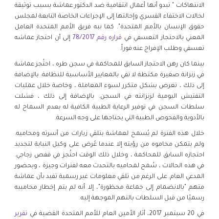
الانتهاكات " تبدو أنها أعمال انتقامية ضد الدكتور عماشة بسبب توثيقة
لحالات الاختفاء القسري وإحالتها إلى الإجراءات الخاصة التابعة لمجلس
حقوق الإنسان بالأمم المتحدة". كما نبه فريق الأمم المتحدة العامل
المعني بالاحتجاز التعسفي في
قراره رقم 78/2017
إلى أن احتجاز عماشه
تعسفي وطلب الإفراج عنه فوراً.
بينما كان رهن الاحتجاز السابق للمحاكمة في سجن طره ، احتُجز عماشة
في زنزانة صغيرة مكتظة لا تفي بالمعايير الأساسية للنظافة. بالإضافة
إلى ذلك ، تعرض بشكل متكرر لسوء المعاملة ، وخاصة خلال عمليات
التفتيش اليومية لزنزانته في السجن. بالإضافة إلى ذلك ، فشلت
سلطات السجن في توفير الرعاية الطبية الكافية له بعدم السماح له
بالأدوية والفحوص الطبية التي يحتاجها على وجه السرعة.
خلال هذه الفترة لم يُسمح لعماشة بتلقي زيارات من أسرته ومحاميه.
ولم يتمكن محاموه من رؤيته إلا عندما عُرض على وكيل النيابة لتجديد
احتجازه السابق للمحاكمة ، وخلال ذلك الوقت احتُجز في قفص زجاجي.
في هذه الحالات ، سُمح لمحاميه بالتحدث معه لفترات وجيزة ، وبحضور
المدعي العام. على الرغم من تلقي معلومات غير رسمية تفيد بأن عماشة
متهم "بالانضمام إلى جماعة محظورة"، إلا أنه لم يتم إخطار محامييه
رسميًا من قبل السلطات بالتهم الموجهة إليه.
في 20 سبتمبر 2017، أثار الأمين العام للأمم المتحدة القضية في
تقرير