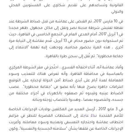
القانونية وتساعدهم على تقديم شكاوى على المستويين المحلي
والدولي.
في 10 مارس 2017، تم القبض على عماشه من قبل ضباط الشرطة عند
نقطة تفتيش شرطة مدينة نصر ونقل إلى مكان مجهول. ظهر مجددا
في 1 أبريل 2017، أمام المدعي العام في التجمع الخامس في القاهرة، حيث
تم استجوابه دون حضور محام. في 13 أبريل، قُدم عماشة إلى النيابة مرة
أخرى ، هذه المرة بحضور محاميه، ووجهت إليه تهمة "الانتماء إلى
.
جماعة محظورة". ثم نُقل إلى سجن طرة بالقاهرة
وأفاد عماشة أنه، أثناء اختفائه القسري ، احتُجز في مقر الشرطة المركزي
بالعباسية في محافظة القاهرة. وأنه تعرض هناك للتعذيب وسوء
المعاملة لعدة أيام على أيدي ضباط أمن الدولة لإجباره على التوقيع
اعترافات جاهزة يصرح فيها بأنه عضو في "جماعة محظورة". عصب
الضباط عينيه وقيدوه ثم صعقوه بالكهرباء في أجزاء مختلفة من
جسده، واغتصبوه بعصا ، وهددوا باغتصاب زوجته وبناته.
في 3 مايو 2017 ، أرسل العديد من المكلفين بولايات الإجراءات الخاصة
للأمم المتحدة
نداءً عاجلا
إلى السلطات المصرية للنظر في مزاعم
اختطاف عماشة واحتجازه التعسفي ونعذيبه وسوء معاملته. وأعربت
الإجراءات الخاصة عن قلقها بشأن "سلامته الجسدية والنفسية"، وكون