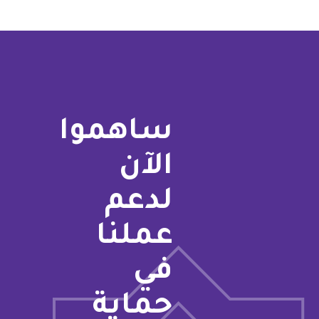
ساهموا
الآن
لدعم
عملنا
في
حماية