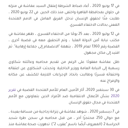
في 17 يونيو 2020 ، أعاد ضباط الشرطة إعتقال السيد عماشة في منزله
في حلوان بمحافظة القاهرة واختفى منذ ذلك الحين. في 22 يونيو 2020 ،
طلبت منّا لحقوق الإنسان تدخل الفريق العامل في الامم المتحدة
المعني بحالات الاختفاء القسري.
في 12 يوليو 2020 ، بعد 25 يومًا من الاختفاء القسري ، ظهر عماشة في
مكتب نيابة أمن الدولة العليا ، وتم التحقيق معه في قضية أخرى ،
القضية رقم 1360 لعام 2019 ، بتهمة "الانضمام إلى جماعة إرهابية". ثم
اقتيد إلى مكان مجهول.
ظل عماشة مفقودًا على الرغم من تقديم محاميه وعائلته شكاوى
رسمية إلى النيابة العامة ووزير الداخلية. وتحدثت الشكاوى عن اعتقاله
واختفائه قسريًا وطالبت باتخاذ الإجراءات اللازمة للكشف عن مكانه
والإفراج عنه.
في 30 سبتمبر 2020، أثار الأمين العام للأمم المتحدة القضية في
تقرير
2020
بشأن الأعمال الانتقامية ضد الأفراد الذين يتعاونون مع الأمم
المتحدة في مجال حقوق الإنسان.
في 7 ديسمبر 2020 ، شوهد عماشة في زنزانة زجاجية من مسافة بعيدة ،
مع حوالي 250 محتجزًا آخر ، من قبل محاميه في سجن طرة شديد
الحراسة 2 (المعروف أيضًا باسم "عقرب 2"). تدهورت صحة عماشة منذ