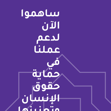
ساهموا
الآن
لدعم
عملنا
في
حماية
حقوق
الإنسان