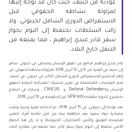
عودته من جنيف، حيث كان قد توجه إليها
لمزاولة نشاطه الحقوقي قبل
الاستعراض الدوري الشامل لجيبوتي. ولا
زالت السلطات تحتفظ إلى اليوم بجواز
سفر قادر عبدي إبراهيم ، مما يمنعه من
التنقل خارج البلاد.
قادر عبدي إبراهيم مدافع عن حقوق الإنسان وصحفي في جيبوتي. سافر
إلى جنيف في الفترة من 9 إلى 12 أبريل 2018 لمزاولة نشاطه الحقوقي، في
إطار التحضير للاستعراض الدوري الشامل الثالث في جيبوتي. في جنيف،
قدم التوصيات المتضمنة في تقرير مشترك لـلفدرالية الدولية لحقوق
CIVICUS
Defend- Defenders
الإنسان و
و
، وشارك في اجتماع
.
UPR Info
تحضيري للدورة نظمته
غير الحكومية في 10 أبريل 2018
بعد عودته إلى جيبوتي، في 15 أبريل 2018، تم احتجازه لفترة وجيزة وتمت
مصادرة جواز سفره بعد مداهمة بيته من قبل ثمانية أفراد تابعين
لمصلحة التوثيق والأمن (المخابرات الجيبوتية). و لا زال هذا الجهاز
الأمني يحتفظ إلى اليوم بجواز سفر قادر، مما يمنعه من مغادرة البلاد