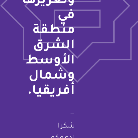
وتعزيزها
في
منطقة
الشرق
الأوسط
وشمال
أفريقيا.
—
شكرا