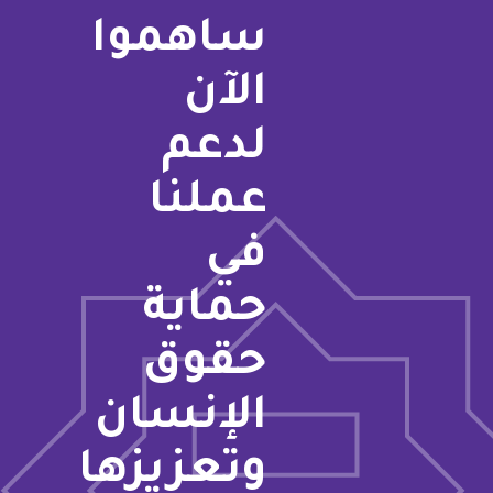
ساهموا
الآن
لدعم
عملنا
في
حماية
حقوق
الإنسان
وتعزيزها