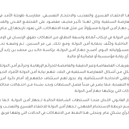
هــا الاختفــاء القــسري والتعذيــب والاحتجــاز التعســفي، ممارســة طويلـة الأمـد في
ـة السـلمية. وكان لهــذا تأثـيـر مخيــف مقصــود على المجتمــع المــدني والمدا
الدولــة مسـؤولاً عـن مثـل هـذه الانتهـاكات، التـي يعـود تاريخهـا إلى عــام 2011 على الأقــل، في أعقــاب الربيــع العــربي.
مـن الدولـة في ارتـكاب أنمـاط واسـعة النطـاق مـن انتهـاكات حقـوق الإنسـان في الإمـا
زارة الداخليـة وكلّـف بحمايـة أمـن الدولـة. ومـع ذلـك، عـى مر السـنين، تــم وضعــه تح
ـؤولياته. اليــوم، أصبــح جهــاز أمــن الدولــة، برئاســة خالــد بــن محمـد بـن زايـد 
ي رقابـة مؤسسـية أو قضائيـة أو ماليـة.
التعريفــات الفضفاضـة وغير الدقيقـة والغامضـة للجرائـم الإرهابيـة وجرائـم أمـن الدول
كلٍ مـن أشـكال المعارضـة السـلمية في البلاد. تتهـم نيابـة أمـن الدولـة الأفـراد الذيـن
ي الاتحاديـة الاسـتئنافية، ولا يجـوز لهـم اسـتئناف حكمهـم إلا أمـام دائـرة أمـن 
لتنفيذية، مـما يضـر في مبـدأ فصـل السـلطات ويحـد بشـدة مــن احتــمالات محاكم
 التـي يرتكبهـا جهـاز أمـن الدولـة.
ــار القانــوني اللــذان منحــا الســلطات الشــاملة الحاليــة لـــجهاز أمــن الدولــة. كــ
رسـم خريطـة الاسـتخدام المنهجـي لــجهاز أمـن الدولـة للاختفـاء القسري والتعذيــب والا
ٔي بشـكلٍ عـام. ويتجلـى هـذا النمـط مـن الانتهـاكات في الحـالات التـي وثقهـا فريـق م