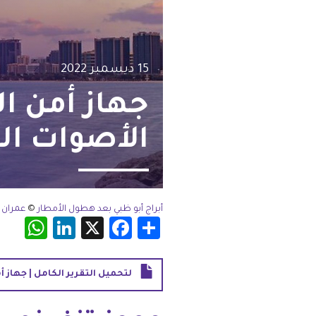
شواغر
مصر
اتصل بنا
العراق
15 ديسمبر 2022
جهاز أمن ال
الأردن
الأصوات ال
الكويت
لبنان
ليبيا
أبراج أبو ظبي بعد هطول الأمطار
©
عمران 
App
nkedIn
Facebook
X
Share
موريتانيا
لتحميل التقرير الكامل | جهاز أ
المغرب
عمان