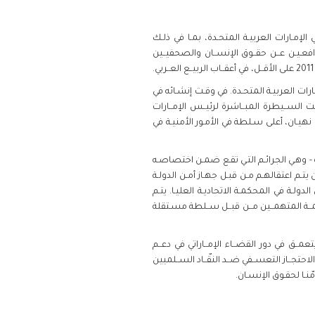
 الإمـارات العربيـة المتحـدة، بمـا في ذلـك
فعـيـن عــن حقــوق الإنســان والصحفيــين
رات العربيـة المتحـدة. في وقـت إنشـائه في
ــت الســيطرة المبــاشرة لرئيــس الإمــارات
آل نهيـان، أعلى سـلطة في الأمـور الأمنيـة في
ـة - وهـي الجرائـم التـي تقـع ضمـن اختصاصـه
 يتـم اعتقالهـم مـن قبـل جهـاز أمـن الدولـة
الدولـة في المحكمـة الاتحاديـة العليـا. يتـم
ــة المتهمــين مــن قبــل ســلطة مسـتقلة
ما يتعمــق في دور القضــاء الإمــاراتي في دعــم
حتجــاز التعســفي ضــد النقّــاد الســلميين
ّنـا لحقـوق الإنسـان.