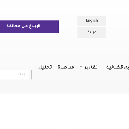
English
الإبلاغ عن مخالفة
عربية
ى قضائية
تقارير
مناصرة
تحليل
بحث
chercher
التقارير السنوية
التقارير