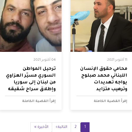
11 أكتوبر 2021
04 أكتوبر 2021
محامي حقوق الإنسان
ترحيل المواطن
اللبناني محمد صبلوح
السوري مسيّر العزاوي
يواجه تهديدات
من لبنان إلى سوريا
وترهيب متزايد
وإطلاق سراح شقيقه
إقرأ القضية الكاملة
إقرأ القضية الكاملة
1
2
Current
الصفحة
Next
التالية ›
Last
الأخيرة »