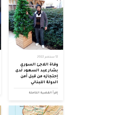
فلسطين
قطر
السعودية
السودان
12 سبتمبر 2022
سوريا
وفاة اللاجئ السوري
بشار عبد السعود لدى
إحتجازه من قبل أمن
تونس
الدولة اللبناني
الإمارات
إقرأ القضية الكاملة
اليمن