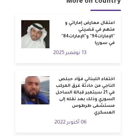
More on country
اعتقال معارض إماراتي و
متهم في قضيتي
"الإمارات94" و"الإمارات84"
في سوريا
13 نوفمبر 2025
اختفاء اللبناني فؤاد حبلص
الناجي من حادثة غرق المركب
في 21 سبتمبر قبالة الساحل
السوري وذلك بعد نقله إلى
مستشفى طرطوس
العسكري
06 أكتوبر 2022