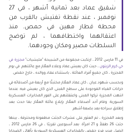
شقيق عماد بعد ثمانية أشهر ، في 27
نوفمبر ، عند نقطة تفتيش بالقرب من
محطة قطار مهين في حمص. منذ
اعتقالهما واختطافهما ، لم توضح
السلطات مصير ومكان وجودهما.
في 11 مارس 2012 ، ارتكبت مجموعة من الشبيحة "مليشيات"
مجزرة في
حي كرم الزيتون
، حيث كان يعيش عماد وعلاء العمّار مع عائلتهم. في يوم
المجزرة ، كان جميع أفراد العائلة ، باستثناء عماد ووالده ، خارج حمص.
وبحسب شهود عيان ، كان عماد العمّار مختبئًا مع أربعة من أصدقائه في
خزانات المياه الموجودة على سطح المبنى الذي كان يعيش فيه. عندما
انتهت المجزرة تركوا المبنى واعتقلتهم على الفور المخابرات العسكرية
السورية. وقام أحد أصدقاء العمّار بإبلاغ عائلة العمّار بما حدث بعد
إطلاق سراحه بعد بضعة أشهر.
وبعد المجزرة ، تم العثور على عشرات الجثث مطعونة ومحترقة ، بينها
جثث 26 طفلاً و 21 امرأة. بعد أسبوعين تقريبًا ، في 26 مارس 2012 ،
اتصل مدير فرع حمص بالمخابرات العسكرية السورية بأهالي الضحايا