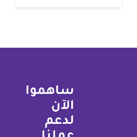
ساهموا
الآن
لدعم
عملنا