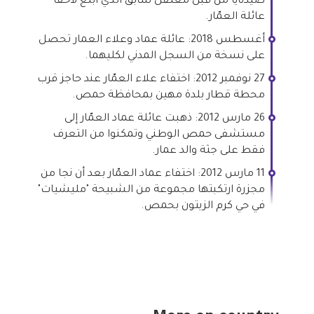
صيدنايا من قبل معتقل سابق الذي أبلغ لاحقًا
عائلة العمّار.
أغسطس 2018: عائلة عماد وعلاء العمار تحصل
على نسخة من السجل المدني لكليهما.
27 نوفمبر 2012: اختفاء علاء العمّار عند حاجز قرب
محطة قطار بلدة مهين بمحافظة حمص.
26 مارس 2012: ذهبت عائلة عماد العمّار إلى
مستشفى حمص الوطني وتمكنوا من التعرف
فقط على جثة والد عمار.
11 مارس 2012: اختفاء عماد العمّار بعد أن نجا من
مجزرة ارتكبتها مجموعة من الشبيحة "مليشيات"
في حي كرم الزيتون بحمص.