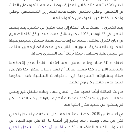
الذين يُعتقد أنهم قتلوا خلال المجزرة ، وطلب منهم التعرف على الجثث
في المشفى الوطني بحمص. ذهبت عائلة العمار إلى المستشفى الوطني
وتمكنت فقط من التعرف على جثة والد العمار.
بعد المجزرة ، انتقلت عائلة العمّار إلى بلدة مهين في حمص. بعد بضعة
أشهر ، في 27 نوفمبر 2012 ، كان شقيق عماد، علاء يرافق أخته الصغرى
في زيارة لمنزل عمهم ، عندما تم إيقافه عند نقطة تفتيش تسيطر عليها
المخابرات العسكرية السورية ، بالقرب من محطة قطار مهين. هناك ،
تم القبض عليه وخطفه ، بينما تُركت أخته الصغرى وحدها.
تعتقد عائلة عماد وعلاء العمار أنهما اعتقلا انتقاماً لعدم إلتحاقهما
باللتجنيد الإلزامي. كما تعتقد العائلة أن اعتقال علاء العمار ربما كان على
صلة بمشاركته الأسبوعية في الاحتجاجات السلمية ضد الحكومة
السورية في حمص كل يوم جمعة.
حاولت العائلة أيضًا تحديد مكان اتصال عماد وعلاء بشكل غير رسمي
بجهات اتصال رسمية أكدوا بعد ذلك أنهم ما زالوا على قيد الحياة ، لكن
لم يتمكنوا من تحديد مكان احتجازهما.
في أغسطس 2018 ، حصلت عائلة العمار على نسخة من السجل المدني
لكل من عماد وعلاء ، مما يشير إلى أنهما ما زالا على قيد الحياة. في
السنوات القليلة الماضية ، أفادت
تقارير أن مكاتب السجل المدني