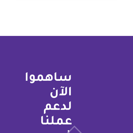
ساهموا
الآن
لدعم
عملنا