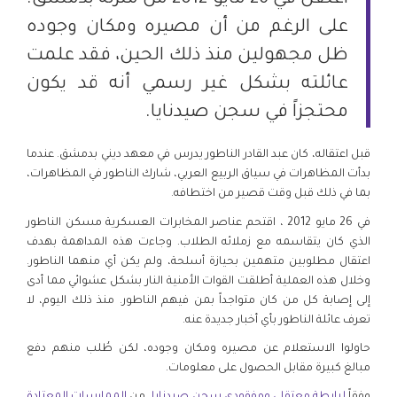
على الرغم من أن مصيره ومكان وجوده
ظل مجهولين منذ ذلك الحين، فقد علمت
عائلته بشكل غير رسمي أنه قد يكون
محتجزاً في سجن صيدنايا.
قبل اعتقاله، كان عبد القادر الناطور يدرس في معهد ديني بدمشق. عندما
بدأت المظاهرات في سياق الربيع العربي، شارك الناطور في المظاهرات،
بما في ذلك قبل وقت قصير من اختطافه.
في 26 مايو 2012 ، اقتحم عناصر المخابرات العسكرية مسكن الناطور
الذي كان يتقاسمه مع زملائه الطلاب. وجاءت هذه المداهمة بهدف
اعتقال مطلوبين متهمين بحيازة أسلحة، ولم يكن أي منهما الناطور.
وخلال هذه العملية أطلقت القوات الأمنية النار بشكل عشوائي مما أدى
إلى إصابة كل من كان متواجداً بمن فيهم الناطور. منذ ذلك اليوم، لا
تعرف عائلة الناطور بأي أخبار جديدة عنه.
حاولوا الاستعلام عن مصيره ومكان وجوده، لكن طُلب منهم دفع
مبالغ كبيرة مقابل الحصول على معلومات.
وفقاً
لرابطة معتقلي ومفقودي سجن صيدنايا
، من
الممارسات المعتادة