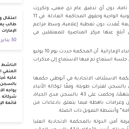
امة، دون أي تدقيق عام ذي معنى، وتكررت
المخاوف بشأن الإجراءات القانونية الواجبة وحقوق المحاكمة العادلة. في 11
اعتقال و
لسة الرابعة عُقدت دون تغطية إعلامية، وسط مزاعم
طالب يم
الإمارات
 أبلغ عنها مركز المناصرة للمعتقلين في
30 يناير 2024
وكالة الأنباء الإماراتية أن المحكمة حددت يوم 10 يوليو
بعد جلسة استماع تم فيها الاستماع إلى مذكرات
الناشط ال
المنفي ا
عليه غياب
مة الاستئناف الاتحادية في أبوظبي حكمها
بالسجن ا
سجن لفترات طويلة. وفقًا لـوكالة الأنباء
يواجه الآ
الإماراتية، أدانت المحكمة 53 متهمًا، وحكمت على 43 بالسجن مدى الحياة،
شركاته 
 وغرامات باهظة فيما يتعلق بادعاءات من
قائمة الإ
رامة” وأنشطة التمويل ذات الصلة.
رفة أمن الدولة بالمحكمة الاتحادية العليا