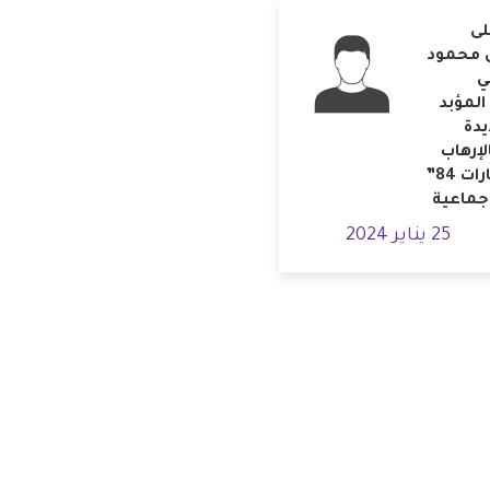
لى
 محمود
ي
لمؤبد
دة
لإرهاب
في “الإمارات 84”
جماعية
25 يناير 2024