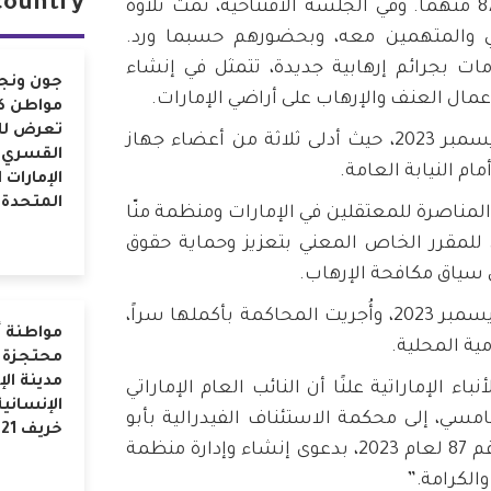
country
الاتحادية في أبو ظبي، شملت 87 متهما. وفي الجلسة الافتتاحية، تمت تلاوة
والمتهمين معه، وبحضورهم حسبما ورد.
ت بجرائم إرهابية جديدة، تتمثل في إنشاء
جون ونجي
ال العنف والإرهاب على أراضي الإمارات.
مواطن ك
تعرض لل
عُقدت الجلسة الثانية في 14 ديسمبر 2023، حيث أدلى ثلاثة من أعضاء جهاز
القسري 
م النيابة العامة.
الإمارات 
المتحدة
20، طلب مركز المناصرة للمعتقلين في الإمارات ومنظمة منّا
للمقرر الخاص المعني بتعزيز وحماية حقوق
 سياق مكافحة الإرهاب.
وعقدت الجلسة الثالثة في 21 ديسمبر 2023، وأُجريت المحاكمة بأكملها سراً،
مواطنة أ
ية المحلية.
محتجزة 
مدينة الإ
أنباء الإماراتية علنًا أن النائب العام الإماراتي
الإنسانية
 الشامسي، إلى محكمة الاستئناف الفيدرالية بأبو
خريف 2021
ظبي (أمن الدولة) في القضية رقم 87 لعام 2023، بدعوى إنشاء وإدارة منظمة
الكرامة.”