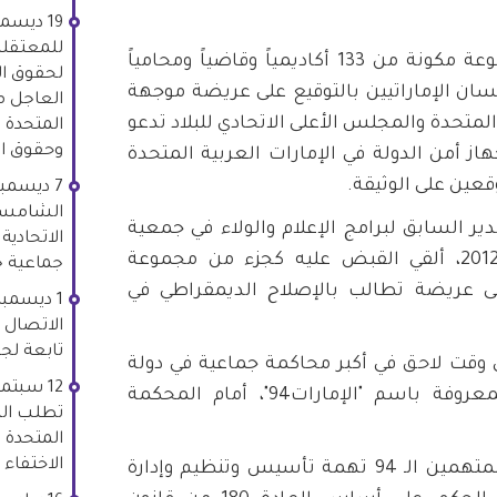
للمعتقلي
في مارس 2011، بعد قيام مجموعة مكونة من 133 أكاديمياً وقاضياً ومحامياً
لحقوق ال
سان الإماراتيين بالتوقيع على عريضة موجهة
العاجل م
المتحدة والمجلس الأعلى الاتحادي للبلاد تدعو
المتحدة 
وحقوق ال
از أمن الدولة في الإمارات العربية المتحدة
قعين على الوثيقة.
الشامسي
 السابق لبرامج الإعلام والولاء في جمعية
الاتحادي
الاتحاد في دبي. في 16 يوليو 2012، ألقي القبض عليه كجزء من مجموعة
جماعية ج
قيعه على عريضة تطالب بالإصلاح الديمقراطي في
الاتصال 
تابعة لجه
ي وقت لاحق في أكبر محاكمة جماعية في دولة
الإمارات العربية المتحدة، والمعروفة باسم "الإمارات94"، أمام المحكمة
تطلب الت
المتحدة 
الاختفاء
وفي 27 يناير 2013، وُجهت إلى المتهمين الـ 94 تهمة تأسيس وتنظيم وإدارة