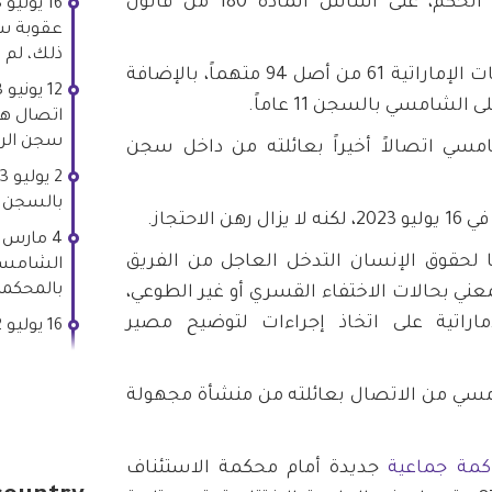
منظمة تهدف إلى قلب نظام الحكم، على أساس المادة 180 من قانون
ذلك، لم 
وفي 2 يوليو 2013، أدانت السلطات الإماراتية 61 من أصل 94 متهماً، بالإضافة
 الشامسي بالسجن 11 عاماً.
اتصال ها
سجن الرز
202، أجرى الشامسي اتصالاً أخيراً بعائلته من داخل سجن
بالسجن 11 عاماً.
احتجاز.
2023، طلبت منا لحقوق الإنسان التدخل العاجل من الفريق
الشامسي 
بالمحكمة 
معني بحالات الاختفاء القسري أو غير الطوعي،
اراتية على اتخاذ إجراءات لتوضيح مصير
16 يوليو 2012: اعتقال الشامسي.
2، تمكن الشامسي من الاتصال بعائلته من منشأة مجهولة
كمة جماعية
جديدة أمام محكمة الاستئناف