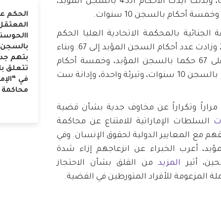
الاستئناف الذي قدمه 53 متهماً، وبذلك أيدت الأحكام الـ43 بالسجن المؤبد،
الحكم ع
المعتقل
ة الجنائية بالمحكمة الاتحادية العليا الحكم
االحوسن
بالسجن ا
السابق الصادر في 10 يوليو2024 وزادت عدد أحكام السجن المؤبد إلى 67. وبناء
بتهم جدي
على ذلك، نص الحكم النهائي على 67 حكما بالسجن المؤبد، وخمسة أحكام
تتعلق با
بالسجن 15 عاما، وخمسة أحكام بالسجن 10 سنوات، وتبرئة واحدة، وإدانة ست
محاكمة 
 مراراً وتكراراً عن مخاوف جدية بشأن قضية
ات
السلطات الإماراتية للامتناع عن محاكمة
م مع المعايير الدولية لحقوق الإنسان. وفي
بد، أعرب الخبراء عن انزعاجهم إزاء شدة
حين، أثير
المزيد
من القلق بشأن الاحتجاز
 المزعومة للأفراد المتورطين في القضية.