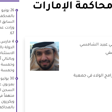
محاكمة الإمارات
بالمحكمة 
وزادت عد
67.
ي عبيد الشامسي
الدولة با
سفي
وخمسة أحكام
رامج الولاء في جمعية
يعربون ع
ويكررون 
بالمحاكم