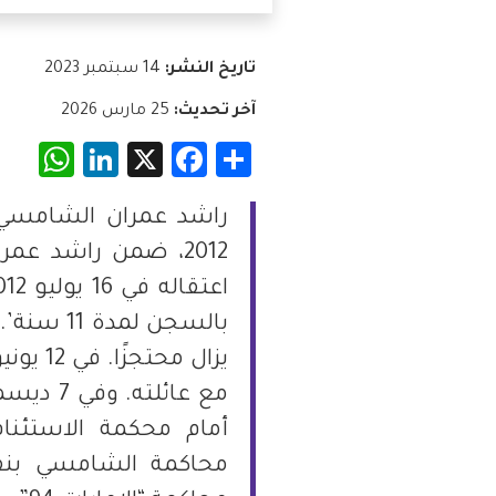
فلسطين
تاريخ النشر:
14 سبتمبر 2023
قطر
آخر تحديث:
25 مارس 2026
App
nkedIn
Facebook
X
Share
السعودية
السودان
2012، ضمن راشد عم
سوريا
تونس
الإمارات
أمام محكمة الاستئناف
اليمن
محاكمة الشامسي بنف