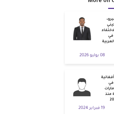
More on 
رو،
يني
اختفاء
في
العربية
08 يوليو 2026
فغانية
في
مارات
 منذ
19 فبراير 2024