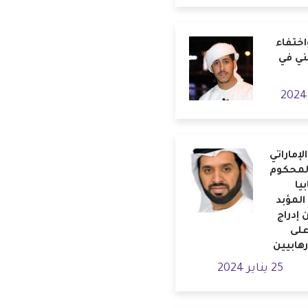
اختفاء
ني في
إماراتي
لمحكوم
يا
لمؤبد
ن إدراج
على
رهابيين
25 يناير 2024