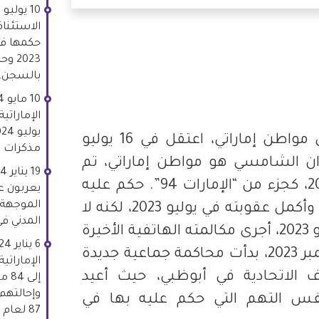
الاستئناف
2023
بالسجن، 
Whats
Li
راشد عمران الشامسي مواطن إماراتي، اعتقل في 16 يوليو
مذكرات و
ران الشامسي هو مواطن إماراتي، تم
اعتقاله في 16 يوليو 2012، كجزء من “الإمارات 94”. حكم عليه
يعربون عن
الموجهة
بالسجن لمدة 11 سنة’. وأكمل عقوبته في يوليو 2023، لكنه لا
المدني في 
يزال محتجزًا. في 12 يونيو 2023، أجرى مكالمته الهاتفية الأخيرة
مع عائلته. وفي 7 ديسمبر 2023، بدأت محاكمة جماعية جديدة
الإماراتية
 الاتحادية في أبوظبي، حيث أعيد
إلى
وإحالتهم
س التهم التي حكم عليه بها في
87 لعام 2023.