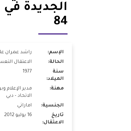
الجديدة في 
شواغر
مصر
84
اتصل بنا
العراق
الأردن
الإسم:
راشد عمران عل
الكويت
الحالة:
الاعتقال التع
لبنان
سنة
1977
الميلاد:
ليبيا
مهنة:
مدير الإعلام وب
الاتحاد - دبي
موريتانيا
الجنسية:
اماراتي
تاريخ
16 يوليو 2012
المغرب
الاعتقال:
عمان