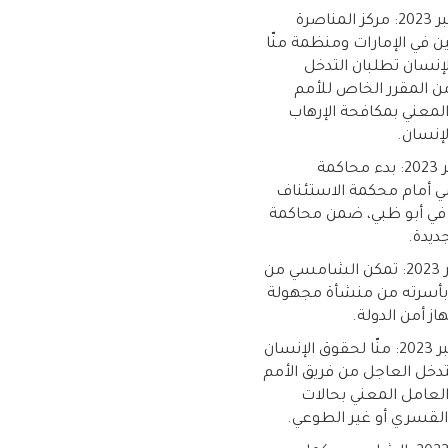
19 ديسمبر 2023: مركز المناصرة
ن في الإمارات ومنظمة منّا
إنسان تطلبان التدخل
ن المقرر الخاص للأمم
المعني بمكافحة الإرهاب
إنسان.
7 ديسمبر 2023: بدء محاكمة
 أمام محكمة الاستئناف
ة في أبو ظبي، ضمن محاكمة
ديدة.
1 ديسمبر 2023: تمكن الشامسي من
بأسرته من منشأة مجهولة
از أمن الدولة.
12 سبتمبر 2023: منّا لحقوق الإنسان
دخل العاجل من فريق الأمم
العامل المعني بحالات
 القسري أو غير الطوعي.