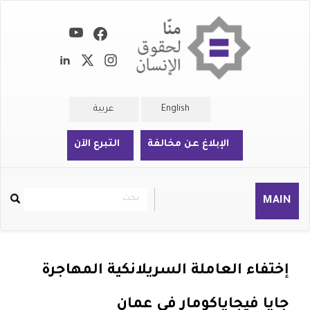
تجاوز
إلى
المحتوى
الرئيسي
English
عربية
الإبلاغ عن مخالفة
التبرع الآن
بحث
بحث
MAIN
Rechercher
إختفاء العاملة السريلانكية المهاجرة
جايا فيجاياكومار في عمان