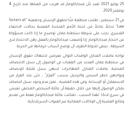
25 يوليو 2021 تفيد بأن فيجاياكومار قد هربت من كفيلها منذ تاريخ 4
نوفمبر 2020.
في 21 سبتمبر ، طلبت منظمة منّا لحقوق الإنسان وجمعية "Sisters at
Law" تدخلاً عاجلاً من لجنة الأمم المتحدة المعنية بحالات الاختفاء
القسري. يجب على شرطة سلطنة عمان توضيح ما إذا كانت مسؤولة
عن احتجاز فيجاياكومار. إذا وُضعت فيجاياكومار بالفعل رهن الاحتجاز لدى
الشرطة ، ينبغي للدولة الطرف أن توضح أسباب حرمانها من الحرية.
تواجه عاملات المنازل الوافدات اللواتي تعرضن لانتهاك حقوق الإنسان
في سلطنة عمان العديد من العقبات في الوصول إلى سبل الانتصاف
المحلية. عاملات المنازل المهاجرات لديهن سبل قليلة للإنصاف
ويواجهن خطر السجن والترحيل بسبب "الفرار" ، حتى عند الفرار من
الاستغلال أو الإساءة. وفي هذه القضية ، تعزز عدم وجود سبل انتصاف
يمكن الوصول إليها من خلال حقيقة أن عائلة الشخص المختفي تعيش
في سري لانكا. لهذا السبب ، تمكنت عائلة فيجاياكومار فقط من تقديم
وقائع القضية إلى الوكالات العمانية عبر القنوات السريلانكية.