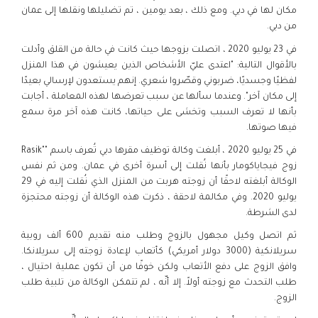
مكان لها في دبي. ومع ذلك ، بعد يومين ، تم تضليلها ونقلها إلى عمان
من دبي.
في 23 يوليو 2020 ، اتصلت بزوجها حيث كانت في حالة من القلق وأدلت
بالأقوال التالية: "اعتدى عليّ الأشخاص الذين يعيشون في هذا المنزل
لفظيًا وجسديًا، ضربوني وقصّروا شعري. إنهم يستعدون لإرسالي بعيدًا
إلى مكان آخر". وعندما سألها عن سبب تعرضها لهذه المعاملة ، أجابت
بأنها لا تعرف السبب وتخشى على حياتها، كانت هذه آخر مرة سمع
فيها صوتها.
في 25 يوليو 2020 ، أبلغت وكالة توظيف مقرها دبي تُعرف باسم ""Rasik
زوج فيجاياكومار بأنها نُقلت إلى أسرة أخرى في عمان. ومن ثم نفس
الوكالة أبلغته لاحقًا أن زوجته هربت من المنزل الذي نُقلت إليه في 29
يوليو 2020. وفي مكالمة لاحقة ، ذكرت هذه الوكالة أن زوجته محتجزة
لدى الشرطة.
ثم اتصل وكيل مجهول بالزوج وطلب منه تقديم 600 ألف روبية
سريلانكية (3000 دولار أمريكي) كأتعاب لإعادة زوجته إلى سريلانكا.
وافق الزوج على دفع الأتعاب ولكن خوفًا من أن تكون عملية احتيال ،
طلب التحدث مع زوجته أولاً. إلا أنّه ، لم تتمكن الوكالة من تلبية طلب
الزوج.