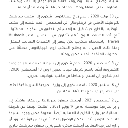
لم يتم توضيح أسباب وظروف اختفاء فيجاياكومار. إلا أنّه ، وبحسب
المعلومات التي تلقاها زوجها ، فقد احتجزتها الشرطة بعد أن اختفت.
في 30 يوليو 2020 ، قدم زوج فيجاياكومار شكوى إلى مكتب سريلانكا
للتوظيف الأجنبي في ترينكومالي. في أغسطس ، قدم نفسه إلى مكتب
التوظيف بالخارج حيث قيل له إنه سيتم التحقيق في شكواه. بعد فترة ،
أبلغ أحد الضباط الزوج أنهم يأملون في الاتصال بمدير Mushadik
Travels باستخدام سكايب لكن يفتقر إلى المعدات الصالحة للعمل.
ومنذ ذلك الحين ، لم يطلع المكتب زوج فيجاياكومار مطلقًا على
الخطوات المتخذة لتحديد مكان زوجته.
في 3 أغسطس 2020 ، قدم شكوى إلى شرطة مدينة ميناء كولومبو
(المعروفة أيضًا باسم شرطة ميناء الصين) وفي 10 أغسطس 2020 ،
قدم شكوى إلى قسم الوساطة في مكتب التوظيف الخارجي.
في 8 سبتمبر 2020 ، قدم شكوى إلى وزارة الخارجية السريلانكية لحثها
على اتخاذ إجراءات مع نظرائها العمانيين.
في 2 أغسطس 2021 ، أرسلت سفارة سريلانكا في عُمان فاكسًا إلى
وزير الخارجية موضحة أنه في 17 يونيو 2021 ، "طلبت البعثة من شرطة
العمانية عبر وزارة الخارجية العمانية أيضاً لمعرفة مكان وجود السيدة
جايا فيجاياكومار لأنه لا يمكن الوصول اليها ". في نفس الوثيقة ، ورد أن
وزارة الخارجية العمانية أرسلت مذكرة شفوية إلى سفارة سريلانكا بتاريخ