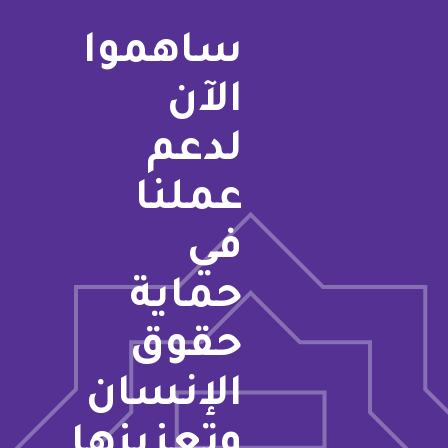
ساهموا
الآن
لدعم
عملنا
في
حماية
حقوق
الإنسان
وتعزيزها