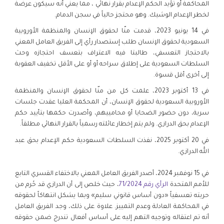
المحاكمة أو تؤيد الحكم الإعدام بقرار نهائي ، مما يعني أنه سيكون عرضة
لخطر الإعدام الوشيك. وهو محتجز حالياً في سجن الدمام.
في 14 يونيو 2023، قدمت منّا لحقوق الإنسان والمنظمة الأوروبية
السعودية لحقوق الإنسان طلب إستصدار رأي إلى الفريق العامل المعني
بالاحتجاز التعسفي، طالبتا فيه الاعتراف بتعسف احتجازه وحث
السلطات السعودية على إطلاق سراحه أو أو على الأقل تخفيف العقوبة
إلى أخرى أقل قسوة.
في 13 أكتوبر 2023، علمت كل من منّا لحقوق الإنسان والمنظمة
الأوروبية السعودية لحقوق الإنسان، أن المحكمة العليا عقدت جلسات
سرية، دون حضور الضحايا أو محامييهم، وأصدرت حكمها بتأييد حكم
الإعدام بحق الدرازي. ولم يتم إخطار عائلته رسمياً بالقرار النهائي مطلقاً.
في 20 أكتوبر 2025، نفذت السلطات السعودية حكم الإعدام بحق عبد
الله الدرازي.
في 15 نوفمبر 2024، أصدر الفريق العامل المعني بالاختفاء القسري التابع
للأمم المتحدة
الرأي رقم 71/2024
، حيث خلص إلى أن الدرازي قد حُرم من
حريته تعسفياً «دون أساس قانوني سليم» وبما يشكل انتهاكاً لحقوقه
في المحاكمة العادلة وعدم التمييز. علاوة على ذلك، وجد الفريق العامل
أنه تم اعتقاله وتوجيه التهم إليه على أساس أفعال تندرج ضمن حقوقه