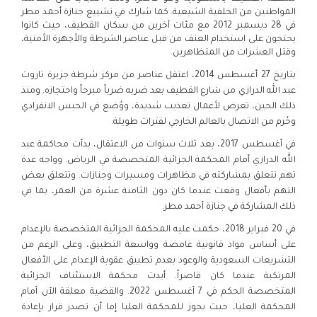
المواطنين من الخلفية الشيعية. كما شارك في تشييع جنازة أحمد مطر
في 28 ديسمبر 2012 مع مئات آخرين من سكان القطيف، حيث كانوا
يحتجون على استخدام العنف من قبل عناصر الشرطة والأجهزة الأمنية،
وقتل العشرات من المتظاهرين.
بتاريخ 27 أغسطس 2014، اعتقل عناصر من مركز شرطة جزيرة تاروت
عبد الله الدرازي من شارع القطيف بعد ضربه ضرباً مبرحاً واحتجازه. ومنذ
ذلك الحين، تعرض لأعمال تعذيب شديدة، ووُضع في الحبس الانفرادي
وحُرم من الاتصال بالعالم الخارجي لفترات طويلة.
في أغسطس 2017، بعد ثلاث سنوات من الاعتقال، بدأت محاكمة عبد
الله الدرازي أمام المحكمة الجزائية المتخصصة في الرياض. وواجه عدة
تهم تتعلق بمشاركته في مظاهرات ومسيرات وجنازات. وتتعلق بعض
التهم بأفعال وقعت عندما كان دون الثامنة عشرة من العمر، بما في
ذلك المشاركة في جنازة أحمد مطر.
في 20 فبراير 2018، حكمت عليه المحكمة الجزائية المتخصصة بالإعدام
على أساس مواد قانونية غامضة وواسعة التطبيق، وعلى الرغم من
التشريعات السعودية والوعود بعدم تطبيق عقوبة الإعدام على الأفعال
المرتكبة عندما كان قاصراً. أيدت محكمة الاستئناف الجزائية
المتخصصة الحكم في 7 أغسطس 2022. والقضية معلقة الآن أمام
المحكمة العليا، حيث يجوز للمحكمة العليا إما أن تصدر قرار بإعادة