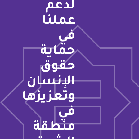
لدعم
عملنا
في
حماية
حقوق
الإنسان
وتعزيزها
في
منطقة