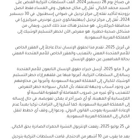
في صباح يوم 28 ديسمبر 2024، ألقت السلطات التركية القبض على
السيد محمد الكيالي. نُقل إلى مكان مجهول، وفي المساء فقط اتصل
بزوجته لتأكيد نقله إلى مركز ترحيل في ضواحي إسطنبول. في 30 ديسمبر
2024، نُقل إلى مركز ترحيل (بيهليفانكوي جيري غوندرمي ميركيزي) في
محافظة كيركلاريلي. هو محتجز هناك منذ ذلك الحين، ويعاني من
مشاكل صحية خطيرة. هو معرض الآن لخطر التسليم الوشيك إلى
المملكة العربية السعودية.
في أبريل 2025، تقدم منا لحقوق الإنسان نداءً عاجلاً إلى المقرر الخاص
للأمم المتحدة المعني بالتعذيب والمقرر الخاص للأمم المتحدة المعني
بحالة المدافعين عن حقوق الإنسان.
في 3 مايو 2025، أرسل خبراء حقوق الإنسان التابعون للأمم المتحدة
رسالة إلى السلطات التركية، أعربوا فيها عن قلقهم إزاء خطر التسليم
الوشيك للكيالي إلى المملكة العربية السعودية. وأعربوا عن مخاوفهم
من وجود أسباب وجيهة للاعتقاد بأن الكيالي سيواجه خطر التعرض
للتعذيب و/أو غيره من ضروب المعاملة أو العقوبة القاسية أو
اللاإنسانية أو المهينة، أو أي ضرر آخر لا يمكن تعويضه، في حال إرساله
إلى المملكة العربية السعودية. كما أشاروا إلى التزامات تركيا بمبدأ عدم
الإعادة القسرية بموجب القانون الدولي، ودعوا إلى وقف أي خطط لنقل
الكيالي إلى المملكة العربية السعودية.
في 25 يوليو 2025، رفعت الإنتربول النشرة الحمراء الصادرة بحق الكيالي.
بعد ما يقرب من 10 أشهر من الاحتجاز، قامت السلطات التركية بترحيل