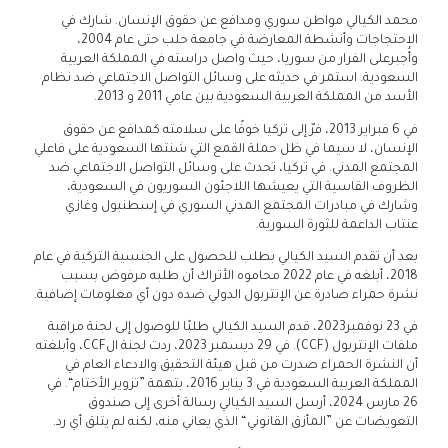
محمد الكيالي مواطن سوري ومدافع عن حقوق الإنسان. شارك في
الاحتجاجات وأنشطة المعارضة في جامعة حلب حتى عام 2004،
وأُجبرعلى الفرار من سوريا، حيث واصل دراسته في المملكة العربية
السعودية. استمر في حديثه على وسائل التواصل الاجتماعي ضد نظام
الأسد من المملكة العربية السعودية بين عامي 2011 و 2013.
في 6 فبراير 2013، فرّ إلى تركيا خوفًا على سلامته كمدافع عن حقوق
الإنسان، لا سيما في ظل حملة القمع التي شنتها السعودية على فاعلي
المجتمع المدني. في تركيا، تحدث على وسائل التواصل الاجتماعي ضد
الظروف القاسية التي يعيشها اللاجئون السوريون في السعودية،
وشارك في مبادرات المجتمع المدني السوري في إسطنبول وغازي
عنتاب الداعمة للثورة السورية.
بعد أن تقدم السيد الكيالي بطلب للحصول على الجنسية التركية في عام
2018، أبلغه في عام 2022 محاموه الأتراك أن طلبه مرفوض بسبب
نشرة حمراء صادرة عن الإنتربول الدولي ضده دون أي معلومات إضافية.
في 23 نوفمبر2023، قدم السيد الكيالي طلبًا للوصول إلى لجنة مراقبة
ملفات الإنتربول (CCF). في 29 ديسمبر 2023، ردت لجنة الCCF، وأبلغته
أن النشرة الحمراء صدرت من قبل هيئة التحقيق والادعاء العام في
المملكة العربية السعودية في 3 يناير 2016، بتهمة ”تزوير الأختام“. في
26 مارس 2024، أرسل السيد الكيالي رسالة أخرى إلى صندوق
التعويضات عن ”المأزق القانوني“ الذي يعاني منه، لكنه لم يتلق أي رد.