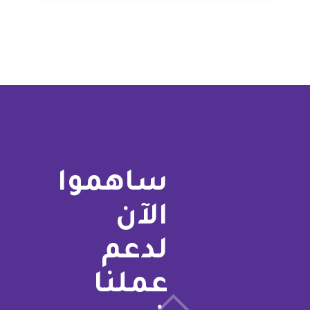
ساهموا
الآن
لدعم
عملنا