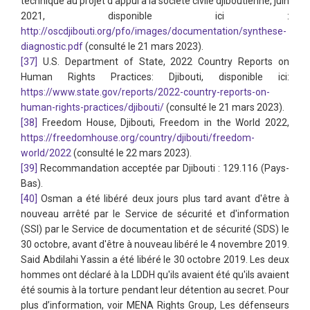
technique au projet d'appui à la société civile djiboutienne, juin
2021, disponible ici :
http://oscdjibouti.org/pfo/images/documentation/synthese-
diagnostic.pdf
(consulté le 21 mars 2023).
[37]
U.S. Department of State, 2022 Country Reports on
Human Rights Practices: Djibouti, disponible ici:
https://www.state.gov/reports/2022-country-reports-on-
human-rights-practices/djibouti/
(consulté le 21 mars 2023).
[38]
Freedom House, Djibouti, Freedom in the World 2022,
https://freedomhouse.org/country/djibouti/freedom-
world/2022
(consulté le 22 mars 2023).
[39]
Recommandation acceptée par Djibouti : 129.116 (Pays-
Bas).
[40]
Osman a été libéré deux jours plus tard avant d'être à
nouveau arrêté par le Service de sécurité et d'information
(SSI) par le Service de documentation et de sécurité (SDS) le
30 octobre, avant d'être à nouveau libéré le 4 novembre 2019.
Said Abdilahi Yassin a été libéré le 30 octobre 2019. Les deux
hommes ont déclaré à la LDDH qu'ils avaient été qu'ils avaient
été soumis à la torture pendant leur détention au secret. Pour
plus d’information, voir MENA Rights Group, Les défenseurs