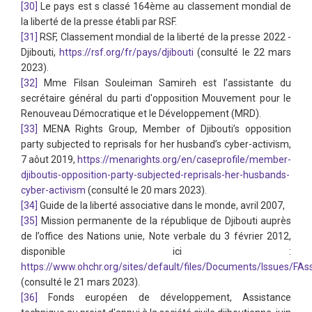
[30]
Le pays est s classé 164ème au classement mondial de
la liberté de la presse établi par RSF.
[31]
RSF, Classement mondial de la liberté de la presse 2022 -
Djibouti,
https://rsf.org/fr/pays/djibouti
(consulté le 22 mars
2023).
[32]
Mme Filsan Souleiman Samireh est l’assistante du
secrétaire général du parti d'opposition Mouvement pour le
Renouveau Démocratique et le Développement (MRD).
[33]
MENA Rights Group, Member of Djibouti’s opposition
party subjected to reprisals for her husband’s cyber-activism,
7 aôut 2019,
https://menarights.org/en/caseprofile/member-
djiboutis-opposition-party-subjected-reprisals-her-husbands-
cyber-activism
(consulté le 20 mars 2023).
[34]
Guide de la liberté associative dans le monde, avril 2007,
[35]
Mission permanente de la république de Djibouti auprès
de l’office des Nations unie, Note verbale du 3 février 2012,
disponible ici :
https://www.ohchr.org/sites/default/files/Documents/Issues/FA
(consulté le 21 mars 2023).
[36]
Fonds européen de développement, Assistance