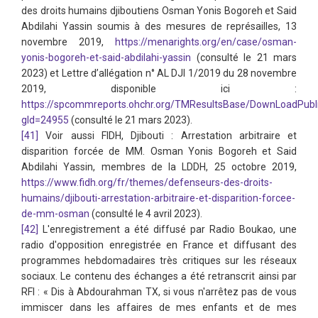
des droits humains djiboutiens Osman Yonis Bogoreh et Said
Abdilahi Yassin soumis à des mesures de représailles, 13
novembre 2019,
https://menarights.org/en/case/osman-
yonis-bogoreh-et-said-abdilahi-yassin
(consulté le 21 mars
2023) et Lettre d’allégation n° AL DJI 1/2019 du 28 novembre
2019, disponible ici :
https://spcommreports.ohchr.org/TMResultsBase/DownLoadPubl
gId=24955
(consulté le 21 mars 2023).
[41]
Voir aussi FIDH, Djibouti : Arrestation arbitraire et
disparition forcée de MM. Osman Yonis Bogoreh et Said
Abdilahi Yassin, membres de la LDDH, 25 octobre 2019,
https://www.fidh.org/fr/themes/defenseurs-des-droits-
humains/djibouti-arrestation-arbitraire-et-disparition-forcee-
de-mm-osman
(consulté le 4 avril 2023).
[42]
L'enregistrement a été diffusé par Radio Boukao, une
radio d'opposition enregistrée en France et diffusant des
programmes hebdomadaires très critiques sur les réseaux
sociaux. Le contenu des échanges a été retranscrit ainsi par
RFI : « Dis à Abdourahman TX, si vous n'arrêtez pas de vous
immiscer dans les affaires de mes enfants et de mes