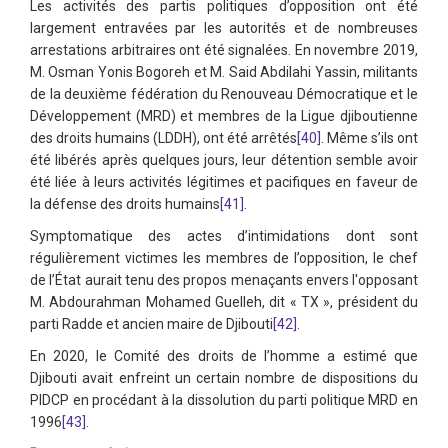
Les activités des partis politiques d’opposition ont été
largement entravées par les autorités et de nombreuses
arrestations arbitraires ont été signalées. En novembre 2019,
M. Osman Yonis Bogoreh et M. Said Abdilahi Yassin, militants
de la deuxième fédération du Renouveau Démocratique et le
Développement (MRD) et membres de la Ligue djiboutienne
des droits humains (LDDH), ont été arrêtés
[40]
. Même s’ils ont
été libérés après quelques jours, leur détention semble avoir
été liée à leurs activités légitimes et pacifiques en faveur de
la défense des droits humains
[41]
.
Symptomatique des actes d’intimidations dont sont
régulièrement victimes les membres de l’opposition, le chef
de l’État aurait tenu des propos menaçants envers l'opposant
M. Abdourahman Mohamed Guelleh, dit « TX », président du
parti Radde et ancien maire de Djibouti
[42]
.
En 2020, le Comité des droits de l’homme a estimé que
Djibouti avait enfreint un certain nombre de dispositions du
PIDCP en procédant à la dissolution du parti politique MRD en
1996
[43]
.