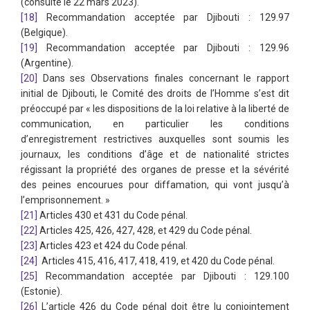
(consulté le 22 mars 2023).
[18]
Recommandation acceptée par Djibouti : 129.97
(Belgique).
[19]
Recommandation acceptée par Djibouti : 129.96
(Argentine).
[20]
Dans ses Observations finales concernant le rapport
initial de Djibouti, le Comité des droits de l’Homme s’est dit
préoccupé par « les dispositions de la loi relative à la liberté de
communication, en particulier les conditions
d’enregistrement restrictives auxquelles sont soumis les
journaux, les conditions d’âge et de nationalité strictes
régissant la propriété des organes de presse et la sévérité
des peines encourues pour diffamation, qui vont jusqu’à
l’emprisonnement. »
[21]
Articles 430 et 431 du Code pénal.
[22]
Articles 425, 426, 427, 428, et 429 du Code pénal.
[23]
Articles 423 et 424 du Code pénal.
[24]
Articles 415, 416, 417, 418, 419, et 420 du Code pénal.
[25]
Recommandation acceptée par Djibouti : 129.100
(Estonie).
[26]
L’article 426 du Code pénal doit être lu conjointement