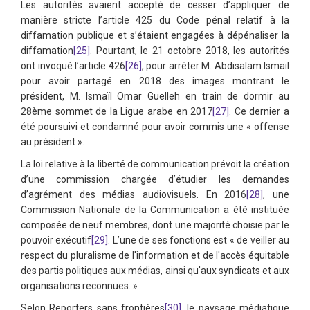
Les autorités avaient accepté de cesser d’appliquer de
manière stricte l’article 425 du Code pénal relatif à la
diffamation publique et s’étaient engagées à dépénaliser la
diffamation
[25]
. Pourtant, le 21 octobre 2018, les autorités
ont invoqué l’article 426
[26]
, pour arrêter M. Abdisalam Ismail
pour avoir partagé en 2018 des images montrant le
président, M. Ismaïl Omar Guelleh en train de dormir au
28ème sommet de la Ligue arabe en 2017
[27]
. Ce dernier a
été poursuivi et condamné pour avoir commis une « offense
au président ».
La loi relative à la liberté de communication prévoit la création
d’une commission chargée d’étudier les demandes
d’agrément des médias audiovisuels. En 2016
[28]
, une
Commission Nationale de la Communication a été instituée
composée de neuf membres, dont une majorité choisie par le
pouvoir exécutif
[29]
. L’une de ses fonctions est « de veiller au
respect du pluralisme de l'information et de l'accès équitable
des partis politiques aux médias, ainsi qu'aux syndicats et aux
organisations reconnues. »
Selon Reporters sans frontières
[30]
, le paysage médiatique