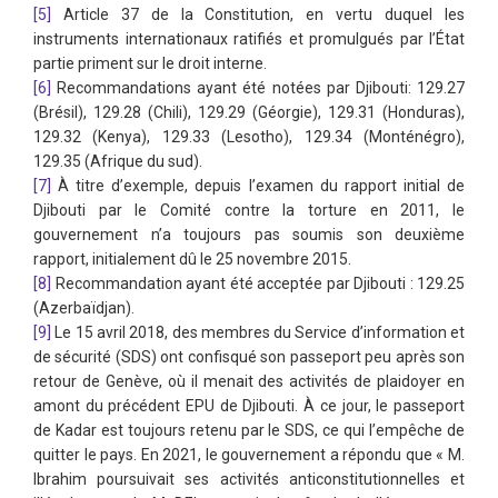
[5]
Article 37 de la Constitution, en vertu duquel les
instruments internationaux ratifiés et promulgués par l’État
partie priment sur le droit interne.
[6]
Recommandations ayant été notées par Djibouti: 129.27
(Brésil), 129.28 (Chili), 129.29 (Géorgie), 129.31 (Honduras),
129.32 (Kenya), 129.33 (Lesotho), 129.34 (Monténégro),
129.35 (Afrique du sud).
[7]
À titre d’exemple, depuis l’examen du rapport initial de
Djibouti par le Comité contre la torture en 2011, le
gouvernement n’a toujours pas soumis son deuxième
rapport, initialement dû le 25 novembre 2015.
[8]
Recommandation ayant été acceptée par Djibouti : 129.25
(Azerbaïdjan).
[9]
Le 15 avril 2018, des membres du Service d’information et
de sécurité (SDS) ont confisqué son passeport peu après son
retour de Genève, où il menait des activités de plaidoyer en
amont du précédent EPU de Djibouti. À ce jour, le passeport
de Kadar est toujours retenu par le SDS, ce qui l’empêche de
quitter le pays. En 2021, le gouvernement a répondu que « M.
Ibrahim poursuivait ses activités anticonstitutionnelles et