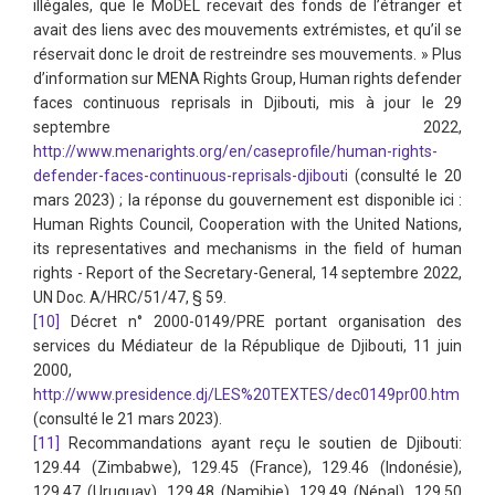
illégales, que le MoDEL recevait des fonds de l’étranger et
avait des liens avec des mouvements extrémistes, et qu’il se
réservait donc le droit de restreindre ses mouvements. » Plus
d’information sur MENA Rights Group, Human rights defender
faces continuous reprisals in Djibouti, mis à jour le 29
septembre 2022,
http://www.menarights.org/en/caseprofile/human-rights-
defender-faces-continuous-reprisals-djibouti
(consulté le 20
mars 2023) ; la réponse du gouvernement est disponible ici :
Human Rights Council, Cooperation with the United Nations,
its representatives and mechanisms in the field of human
rights - Report of the Secretary-General, 14 septembre 2022,
UN Doc. A/HRC/51/47, § 59.
[10]
Décret n° 2000-0149/PRE portant organisation des
services du Médiateur de la République de Djibouti, 11 juin
2000,
http://www.presidence.dj/LES%20TEXTES/dec0149pr00.htm
(consulté le 21 mars 2023).
[11]
Recommandations ayant reçu le soutien de Djibouti:
129.44 (Zimbabwe), 129.45 (France), 129.46 (Indonésie),
129.47 (Uruguay), 129.48 (Namibie), 129.49 (Népal), 129.50