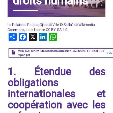
droits humains
Le Palais du Peuple, Djibouti Ville
©
Skilla1st
/
Wikimedia
Commons
, sous licence
CC BY-SA 4.0
.
Share
Facebook
X
LinkedIn
WhatsApp
MRG_DJI_UPRIV_StakeholderSubmission_05042023_FR_Final_Full
2.25
report.pdf
1. Étendue des
obligations
internationales et
coopération avec les