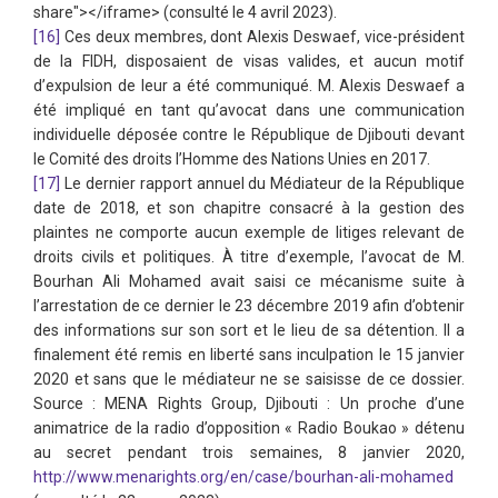
share"></iframe> (consulté le 4 avril 2023).
[16]
Ces deux membres, dont Alexis Deswaef, vice-président
de la FIDH, disposaient de visas valides, et aucun motif
d’expulsion de leur a été communiqué. M. Alexis Deswaef a
été impliqué en tant qu’avocat dans une communication
individuelle déposée contre le République de Djibouti devant
le Comité des droits l’Homme des Nations Unies en 2017.
[17]
Le dernier rapport annuel du Médiateur de la République
date de 2018, et son chapitre consacré à la gestion des
plaintes ne comporte aucun exemple de litiges relevant de
droits civils et politiques. À titre d’exemple, l’avocat de M.
Bourhan Ali Mohamed avait saisi ce mécanisme suite à
l’arrestation de ce dernier le 23 décembre 2019 afin d’obtenir
des informations sur son sort et le lieu de sa détention. Il a
finalement été remis en liberté sans inculpation le 15 janvier
2020 et sans que le médiateur ne se saisisse de ce dossier.
Source : MENA Rights Group, Djibouti : Un proche d’une
animatrice de la radio d’opposition « Radio Boukao » détenu
au secret pendant trois semaines, 8 janvier 2020,
http://www.menarights.org/en/case/bourhan-ali-mohamed