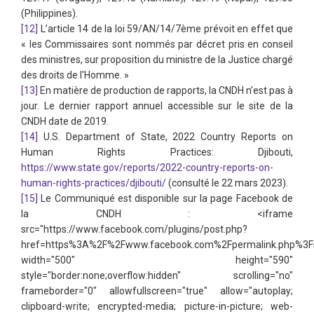
(Philippines).
[12]
L’article 14 de la loi 59/AN/14/7ème prévoit en effet que
« les Commissaires sont nommés par décret pris en conseil
des ministres, sur proposition du ministre de la Justice chargé
des droits de l'Homme. »
[13]
En matière de production de rapports, la CNDH n’est pas à
jour. Le dernier rapport annuel accessible sur le site de la
CNDH date de 2019.
[14]
U.S. Department of State, 2022 Country Reports on
Human Rights Practices: Djibouti,
https://www.state.gov/reports/2022-country-reports-on-
human-rights-practices/djibouti/
(consulté le 22 mars 2023).
[15]
Le Communiqué est disponible sur la page Facebook de
la CNDH : <iframe
src="https://www.facebook.com/plugins/post.php?
href=https%3A%2F%2Fwww.facebook.com%2Fpermalink.php%3
width="500" height="590"
style="border:none;overflow:hidden" scrolling="no"
frameborder="0" allowfullscreen="true" allow="autoplay;
clipboard-write; encrypted-media; picture-in-picture; web-