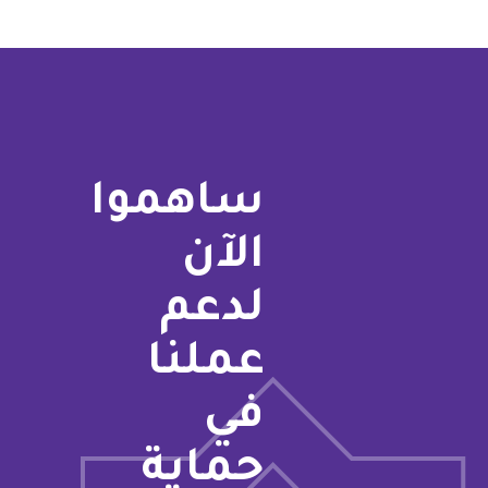
ساهموا
الآن
لدعم
عملنا
في
حماية