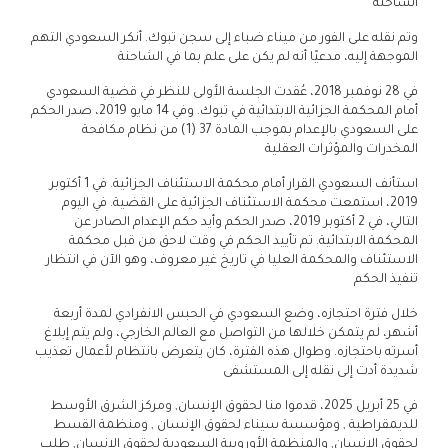
الشاحنة
وتم نقله على الفور من ميناء ضباء إلى سجن تبوك. أنكر السعودي التهم
الموجهة إليه، مدعيًا أنه لم يكن على علم بما في الشاحنة
في 28 نوفمبر 2018، عُقدت الجلسة الأولى للنظر في قضية السعودي
أمام المحكمة الجزائية الابتدائية في تبوك. وفي 14 مايو 2019، صدر الحكم
على السعودي بالإعدام بموجب المادة 37 (1) من نظام مكافحة
المخدرات والمؤثرات العقلية
استأنف السعودي القرار أمام محكمة الاستئناف الجزائية. في 1 أكتوبر
2019، استمعت محكمة الاستئناف الجزائية على القضية. في اليوم
التالي، في 2 أكتوبر 2019، صدر الحكم وأيد حكم الإعدام الصادر عن
المحكمة الابتدائية. تم تأييد الحكم في وقت لاحق من قبل محكمة
الاستئناف والمحكمة العليا في تاريخ غير معروف، وهو الآن في انتظار
تنفيذ الحكم
خلال فترة احتجازه، وضع السعودي في الحبس الانفرادي لمدة أربعة
أشهر، لم يتمكن خلالها من التواصل مع العالم الخارجي، ولم يتم إبلاغ
أسرته باحتجازه. وطوال هذه الفترة، كان يتعرض بانتظام لأعمال تعذيب
شديدة أدت إلى نقله إلى المستشفى
في 25 أبريل 2025، قدموا منا لحقوق الإنسان, ومركز الشرق الأوسط
للديمقراطية , ومؤسسة سيناء لحقوق الإنسان , ومنظمة القسط
لحقوق الإنسان, والمنظمة الأوروبية السعودية لحقوق الإنسان, طلب