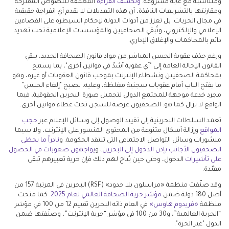
ومتناسبة مع غاية مشروعة.
وتكشف القراءة
المعمقة للنصوص المقترحة
ومقارنتها بالتشريعات النافذة، أن هذه التعديلات لا تقدم أي انفراجة حقيقية
في مجال الحريات. بل تعزز من أدوات الدولة لإحكام السيطرة على الفضاءين
الإعلامي والإلكتروني، وتُبقي الصحافيين والمؤسسات الإعلامية تحت تهديد
دائم بالمحاكمات والإغلاق الإداري.
ورغم حذف عقوبة الحبس المباشر من مواد قانون الصحافة الجديد، يبقي
القانون الإحالة العامة إلى "أي عقوبة أشدّ في قوانين أخرى"، بما يسمح
بمحاكمة الصحفيين ونشطاء الإنترنت بموجب قانون العقوبات أو غيره، وهو
ما يفتح الباب أمام عقوبات سجنية مغلظة، وعليه، يصبح "إلغاء الحبس"
مجرد خدعة موجهة للمجتمع الدولي لتجميل صورة البحرين الحقوقية، فيما
الواقع لا يزال كما هو: الصحفيون عرضة للسجن تحت غطاء قوانين أخرى.
تعمد السلطات البحرينية إلى تقييد الوصول إلى وسائل الإعلام عبر
حجب
المواقع
وإزالة أشكال متنوعة من المحتوى المنشور على الإنترنت، ولا سيما
منشورات وسائل التواصل الاجتماعي التي تنتقد الحكومة. و
نادراً ما يحظى
الصحفيون الأجانب بإذن الدخول إلى البحرين
، و
يواجهون صعوبات في الحصول
على تأشيرات
الدخول، وحتى حين يُتاح لهم ذلك فإن حرية تعبيرهم تبقى
مقيّدة.
وقد صنّفت منظمة «مراسلون بلا حدود» (RSF) البحرين في المرتبة 157 من
أصل 180 دولة ضمن
مؤشر حرية الصحافة العالمي لعام 2025
. كما منحت
منظمة
«فريدوم هاوس»
في العام ذاته البحرين تقييم 12 من 100 في مؤشر
“الحرية العالمية”، و30 من 100 في مؤشر “حرية الإنترنت”، وصنّفتها ضمن
الدول "غير الحرة".