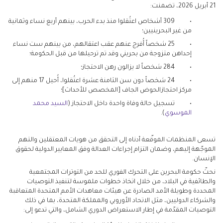
21 أبريل 2026، تضمنت:
• 309 أشخاص اعتُقلوا منذ بدء الحرب، بينهم أربع نساء وثمانية
من غير البحرينيين؛
• 25 شخصاً أُفرج عنهم عقب اعتقالهم، من بينهم ست نساء
إحداهن متزوجة من بحريني وقد تم ترحيلها من قبل الحكومة؛
• 284 شخصاً لا يزالون رهن الاحتجاز؛
• 24 شخصاً دون سن الثامنة عشرة اعتُقلوا، أُحيل 17 منهم إلى
مركز احتجازالحوض الجاف [المخصص للأحداث]؛
• تسجيل حالة وفاة واحدة داخل الاحتجاز (
السيد محمد
الموسوي
).
تسعى المنظمات الموقّعة أدناه إلى التحقق من هويات المعتقلين والتهم
الموجّهة إليهم، وضمان التزام إجراءات العدالة وفق المعايير الدولية لحقوق
الإنسان.
نحثّ حكومة البحرين على التحرك الفوري للحد من التوترات المجتمعية
والطائفية في البلاد، من خلال اتخاذ خطوات ملموسة لتنفيذ التوصيات
المحددة وطويلة الأمد الصادرة عن هيئات معاهدات الأمم المتحدة المتعاقبة
والشركاء الدوليين، مثل الاتحاد الأوروبي والمملكة المتحدة، بما في ذلك
التوصيات المقدّمة في إطار الاستعراض الدوري الشامل، والتي تدعو إلى: