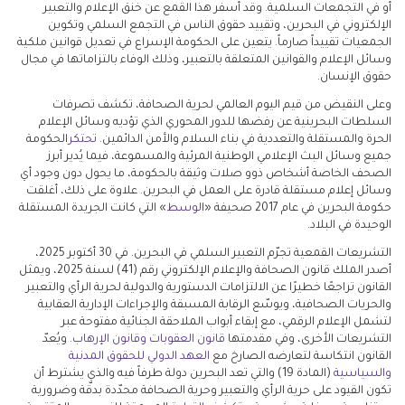
أو في التجمعات السلمية. وقد أسفر هذا القمع عن خنق الإعلام والتعبير
الإلكتروني في البحرين، وتقييد حقوق الناس في التجمع السلمي وتكوين
الجمعيات تقييداً صارماً. يتعين على الحكومة الإسراع في تعديل قوانين ملكية
وسائل الإعلام والقوانين المتعلقة بالتعبير، وذلك الوفاء بالتزاماتها في مجال
حقوق الإنسان.
وعلى النقيض من قيم اليوم العالمي لحرية الصحافة، تكشف تصرفات
السلطات البحرينية عن رفضها للدور المحوري الذي تؤديه وسائل الإعلام
الحرة والمستقلة والتعددية في بناء السلام والأمن الدائمين.
تحتكر
الحكومة
جميع وسائل البث الإعلامي الوطنية المرئية والمسموعة، فيما يُدير أبرز
الصحف الخاصة أشخاص ذوو صلات وثيقة بالحكومة، ما يحول دون وجود أي
وسائل إعلام مستقلة قادرة على العمل في البحرين. علاوة على ذلك، أغلقت
حكومة البحرين في عام 2017 صحيفة «ا
لوسط
» التي كانت الجريدة المستقلة
الوحيدة في البلاد.
التشريعات القمعية تجرّم التعبير السلمي في البحرين. في 30 أكتوبر 2025،
أصدر الملك قانون الصحافة والإعلام الإلكتروني رقم (41) لسنة 2025، ويمثل
القانون تراجعًا خطيرًا عن الالتزامات الدستورية والدولية لحرية الرأي والتعبير
والحريات الصحافية، ويوسّع الرقابة المسبقة والإجراءات الإدارية العقابية
لتشمل الإعلام الرقمي، مع إبقاء أبواب الملاحقة الجنائية مفتوحة عبر
التشريعات الأخرى، وفي مقدمتها
قانون العقوبات
وقانون الإرهاب
. ويُعدّ
القانون انتكاسة لتعارضه الصارخ مع
العهد الدولي للحقوق المدنية
والسياسية
(المادة 19) والتي تعد البحرين دولة طرفاً فيه والذي يشترط أن
تكون القيود على حرية الرأي والتعبير وحرية الصحافة محدّدة بدقّة وضرورية