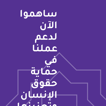
ساهموا
الآن
لدعم
عملنا
في
حماية
حقوق
الإنسان