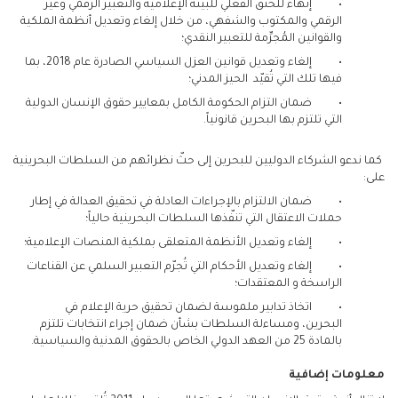
• إنهاء للخنق الفعلي للبيئة الإعلامية والتعبير الرقمي وغير
الرقمي والمكتوب والشفهي، من خلال إلغاء وتعديل أنظمة الملكية
والقوانين المُجرِّمة للتعبير النقدي؛
• إلغاء وتعديل قوانين العزل السياسي الصادرة عام 2018، بما
فيها تلك التي تُقيّد الحيز المدني؛
• ضمان التزام الحكومة الكامل بمعايير حقوق الإنسان الدولية
التي تلتزم بها البحرين قانونياً.
كما ندعو الشركاء الدوليين للبحرين إلى حثّ نظرائهم من السلطات البحرينية
على:
• ضمان الالتزام بالإجراءات العادلة في تحقيق العدالة في إطار
حملات الاعتقال التي تنفّذها السلطات البحرينية حالياً؛
• إلغاء وتعديل الأنظمة المتعلقى بملكية المنصات الإعلامية؛
• إلغاء وتعديل الأحكام التي تُجرّم التعبير السلمي عن القناعات
الراسخة و المعتقدات؛
• اتخاذ تدابير ملموسة لضمان تحقيق حرية الإعلام في
البحرين، ومساءلة السلطات بشأن ضمان إجراء انتخابات تلتزم
بالمادة 25 من العهد الدولي الخاص بالحقوق المدنية والسياسية.
معلومات إضافية