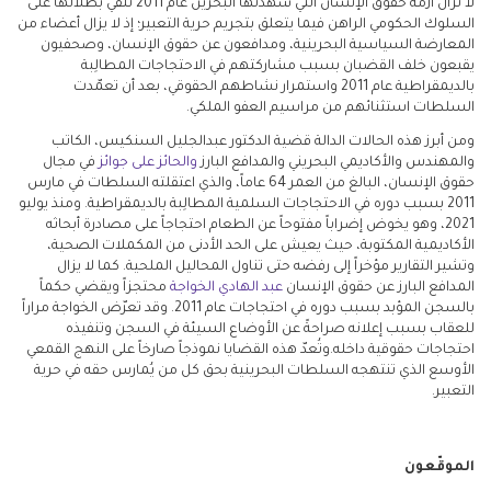
لا تزال أزمة حقوق الإنسان التي شهدتها البحرين عام 2011 تُلقي بظلالها على
السلوك الحكومي الراهن فيما يتعلق بتجريم حرية التعبير؛ إذ لا يزال أعضاء من
المعارضة السياسية البحرينية، ومدافعون عن حقوق الإنسان، وصحفيون
يقبعون خلف القضبان بسبب مشاركتهم في الاحتجاجات المطالِبة
بالديمقراطية عام 2011 واستمرار نشاطهم الحقوقي، بعد أن تعمّدت
السلطات استثنائهم من مراسيم العفو الملكي.
ومن أبرز هذه الحالات الدالة قضية الدكتور عبدالجليل السنكيس، الكاتب
والمهندس والأكاديمي البحريني والمدافع البارز
والحائز على جوائز
في مجال
حقوق الإنسان، البالغ من العمر 64 عاماً، والذي اعتقلته السلطات في مارس
2011 بسبب دوره في الاحتجاجات السلمية المطالِبة بالديمقراطية. ومنذ يوليو
2021، وهو يخوض إضراباً مفتوحاً عن الطعام احتجاجاً على مصادرة أبحاثه
الأكاديمية المكتوبة، حيث يعيش على الحد الأدنى من المكملات الصحية،
وتشير التقارير مؤخراً إلى رفضه حتى تناول المحاليل الملحية. كما لا يزال
المدافع البارز عن حقوق الإنسان
عبد الهادي الخواجة
محتجزاً ويقضي حكماً
بالسجن المؤبد بسبب دوره في احتجاجات عام 2011. وقد تعرّض الخواجة مراراً
للعقاب بسبب إعلانه صراحةً عن الأوضاع السيئة في السجن وتنفيذه
احتجاجات حقوقية داخله.وتُعدّ هذه القضايا نموذجاً صارخاً على النهج القمعي
الأوسع الذي تنتهجه السلطات البحرينية بحق كل من يُمارس حقه في حرية
التعبير.
الموقّعون