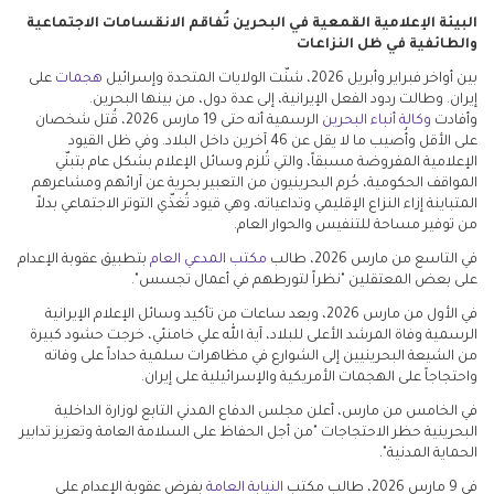
البيئة الإعلامية القمعية في البحرين تُفاقم الانقسامات الاجتماعية
والطائفية في ظل النزاعات
بين أواخر فبراير وأبريل 2026، شنّت الولايات المتحدة وإسرائيل
هجمات
على
إيران. وطالت ردود الفعل الإيرانية، إلى عدة دول، من بينها البحرين.
وأفادت
وكالة أنباء البحرين
الرسمية أنه حتى 19 مارس 2026، قُتل شخصان
على الأقل وأُصيب ما لا يقل عن 46 آخرين داخل البلاد. وفي ظل القيود
الإعلامية المفروضة مسبقاً، والتي تُلزم وسائل الإعلام بشكل عام بتبنّي
المواقف الحكومية، حُرم البحرينيون من التعبير بحرية عن آرائهم ومشاعرهم
المتباينة إزاء النزاع الإقليمي وتداعياته، وهي قيود تُغذّي التوتر الاجتماعي بدلاً
من توفير مساحة للتنفيس والحوار العام.
في التاسع من مارس 2026، طالب
مكتب المدعي العام
بتطبيق عقوبة الإعدام
على بعض المعتقلين "نظراً لتورطهم في أعمال تجسس".
في الأول من مارس 2026، وبعد ساعات من تأكيد وسائل الإعلام الإيرانية
الرسمية وفاة المرشد الأعلى للبلاد، آية الله علي خامنئي، خرجت حشود كبيرة
من الشيعة البحرينيين إلى الشوارع في مظاهرات سلمية حداداً على وفاته
واحتجاجاً على الهجمات الأمريكية والإسرائيلية على إيران.
في الخامس من مارس، أعلن مجلس الدفاع المدني التابع لوزارة الداخلية
البحرينية حظر الاحتجاجات "من أجل الحفاظ على السلامة العامة وتعزيز تدابير
الحماية المدنية".
في 9 مارس 2026، طالب مكتب
النيابة العامة
بفرض عقوبة الإعدام على