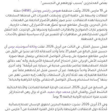
بعض المحتجزين "بسبب تورطهم في التجسس".
في 19 مارس 2026، وثّقت منظمة
هيومن رايتس ووتش (HRW)
حملة
اعتقالات واسعة على خلفية النزاع، وشملت المبررات التي قدمتها السلطات
البحرينية لهذه الاعتقالات: نشر صور تُظهر الأضرار الناجمة عن الهجمات
داخل البحرين، وإرسال مقاطع فيديو تُصوّر هذه الأضرار إلى جهات خارجية،
وتصوير غارات الصواريخ والطائرات المسيّرة ونشرها على الإنترنت. كما اعتُقل
آخرون لمشاركتهم في مظاهرات أو للتعبير عن آراء سياسية تتعلق بالأحداث
الجارية في المنطقة.
فعلى سبيل المثال، في الثالث من أبريل 2026، نقلت
وكالة أسوشيتد برس
أن
حسين فتيل البالغ من العمر 21 عاماً وأحد أصدقائه كانا قد نشرا في الأول من
مارس مقاطع مصورة على وسائل التواصل الاجتماعي يرفعان فيها صورة
المرشد الأعلى الإيراني خلال احتجاج أمام السفارة الأمريكية، وأنه "بعد دقائق
قليلة، اصطحبهما عناصر بملابس مدنية في سيارة غير مُرقَّمة". وقد أجرى
الشابان اتصالاً واحداً بذويهما، غير أن حسين فتيل لم يُحطهم علماً عبر
مكالمة هاتفية إلا بعد ثلاثة أيام بأن السلطات وجّهت إليه خمس تهم، من
بينها "إساءة استخدام وسائل التواصل الاجتماعي وإثارة الكراهية والخيانة".
في السابع من أبريل 2026، استدعت الإدارة العامة للمباحث والأدلة الجنائية
الناشط البيئي والفنان البارز
محمد جواد حميد
، الذي لا يزال رهن الاحتجاز إثر
تمديد فترة احتجازه الأولية البالغة 15 يوماً.
وفي 23 أبريل 2026، نشرت جمعية البحرين لحقوق الإنسان لمحة إحصائية
مُحدَّثة حول الاعتقالات المرتبطة بالنزاع خلال الفترة الممتدة من 1 مارس حتى