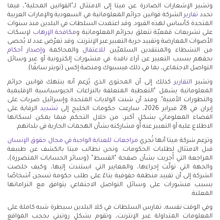
وتشير الإشعارات الصادرة عن ميتا إلى الامتثال لـ"القوانين المحلية"، فيما
تحدد
تقارير
الشركة قوانين جرائم المعلوماتية في السعودية والإمارات العربية
المتحدة كأساس لهذه القيود. وقد اعتمدت السلطات في البلدين منذ سنوات
على تشريعات قمعيّة تتعلق بجرائم المعلوماتية و
مكافحة الإرهاب
لإسكات
الأصوات المعارضة وتقييد حرية التعبير عبر الإنترنت. وقد تعرّض عدد لا يُحصى
من النشطاء والمنتقدين السلميّين
للاعتقال
والمحاكمة
وإصدار أحكام
بحقهم بسبب التعبير عن آراء ناقدة في منشورات إلكترونية أو عبر وسائل
التواصل الاجتماعي، بما في ذلك فيسبوك ومنصة إكس (تويتر سابقًا).
وتشير
التقارير
كذلك إلى أن المحتوى الذي يُزعم أنه ينتهك قوانين جرائم
المعلوماتية يشمل "التغطية المتعلقة بالنزاعات الجيوسياسية الإقليمية
والتطورات الأمنية". ومنذ أن شنت الولايات المتحدة وإسرائيل ضربات على
إيران في 28 فبراير 2026، سارعت حكومات الخليج إلى
تشديد
الرقابة على
الفضاء المعلوماتي بشكلٍ أكبر، من خلال التحكم فيما يمكن لسكانها
الاطلاع عليه أو التعبير عنه أو مشاركته بشأن الهجمات الجارية في بلدانهم.
وتزعم شركة ميتا أنها تُجري
مراجعات للعناية الواجبة في مجال حقوق الإنسان
قبل الامتثال لطلبات الحكومات. ونحن نطالب ميتا بالكشف عن طبيعة
المراجعة التي أُجريت بشأن صفحة "القسط" (وسائر الحسابات المتضررة)،
والجهة التي تولّت إجراءها، والمعايير التي استندت إليها، وكيف خلصت
الشركة إلى أن تقييد منظمة حقوقية بناءً على طلب حكومة تسجن أشخاصًا
بسبب منشورات على وسائل التواصل الاجتماعي يتوافق مع التزاماتها
المعلنة.
وفي الوقت نفسه، تمارس السلطات في كلا البلدين سيطرة شبه كاملة على
المعلومات المتداولة عبر الإنترنت، وتقوم بشكلٍ روتيني بحجب المواقع