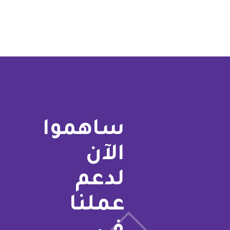
ساهموا
الآن
لدعم
عملنا