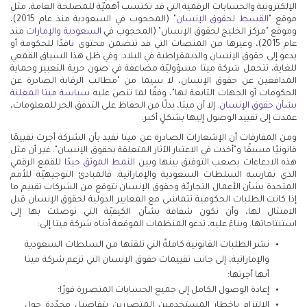
الإلكترونية والحسابات الرقمية التي قد تكتسب أهميّة للمصلحة العامة، مثل
موقع "
القسط لحقوق الإنسان
" (المحجوب في السعودية منذ عام 2015)،
وموقع "مركز الخليج لحقوق الإنسان" (المحجوب في
السعودية
والإمارات
منذ
عام 2015)، وغيرها من المنصات التي قد تتضمن محتوى ناقدًا للحكومة أو
يدعو إلى حقوق الإنسان والديمقراطية في البلاد. وفي ظل هذا السياق القمعي
للغاية، تتحمل شركة ميتا مسؤوليّة مضاعفة في صون حرية التعبير وحماية
المدافعين عن حقوق الإنسان، لا سيما من "مطالب الرقابة الصادرة عن
الحكومات أو الجهات التابعة لها"، وفقًا لما تنص عليه
سياسة ميتا المعلنة
بشأن حقوق الإنسان
. إلا أن ميتا، بدلًا من الحفاظ على التدفق الحر للمعلومات،
عمدت إلى تقييد الوصول إليها بشكلٍ أكبر.
ومن المفارقات أن الإشعارات الصادرة عن ميتا تفيد بأن الشركة أجرت تقييمًا
قانونيًا مسبقًا و"أخذت في الاعتبار الآثار المتعلقة بحقوق الإنسان". غير أن مثل
هذه الادعاءات يصعب التوفيق بينها وبين
النمط الموثق جيدًا
للقمع الرقمي
الذي تمارسه السلطات السعودية والإماراتية. فالمبادئ التوجيهيّة للأمم
المتحدة بشأن الأعمال التجاريّة وحقوق الإنسان تتوقع من الشركات تقييم ما
إذا كانت الطلبات الحكومية تتماشى مع المعايير الدولية لحقوق الإنسان قبل
الامتثال لها، وأن تكون شفافة بشأن الكيفيّة التي توصلت بها إلى
استنتاجاتها. وبناءً عليه، تدعو المنظمات الموقعة أدناه شركة ميتا إلى:
نشر الطلبات القانونية كاملةً التي تلقتها من السلطات السعودية
والإماراتية، إلى جانب تقييمات حقوق الإنسان التي تزعم شركة ميتا
أنها أجرتها؛
إعادة الوصول الكامل إلى جميع الحسابات المتضررة فورًا؛
الالتزام بإخطار المستخدمين المتضررين بتفاصيل محدّدة حول