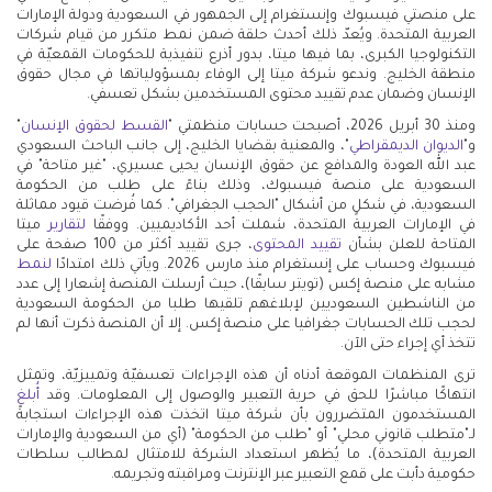
على منصتي فيسبوك وإنستغرام إلى الجمهور في السعودية ودولة الإمارات
العربية المتحدة. ويُعدّ ذلك أحدث حلقة ضمن نمط متكرر من قيام شركات
التكنولوجيا الكبرى، بما فيها ميتا، بدور أذرع تنفيذية للحكومات القمعيّة في
منطقة الخليج. وندعو شركة ميتا إلى الوفاء بمسؤولياتها في مجال حقوق
الإنسان وضمان عدم تقييد محتوى المستخدمين بشكل تعسفي.
ومنذ 30 أبريل 2026، أصبحت حسابات منظمتي "
القسط لحقوق الإنسان
"
و"
الديوان الديمقراطي
"، والمعنية بقضايا الخليج، إلى جانب الباحث السعودي
عبد الله العودة والمدافع عن حقوق الإنسان يحيى عسيري، "غير متاحة" في
السعودية على منصة فيسبوك، وذلك بناءً على طلب من الحكومة
السعودية، في شكلٍ من أشكال "الحجب الجغرافي". كما فُرضت قيود مماثلة
في الإمارات العربية المتحدة، شملت أحد الأكاديميين. ووفقًا
لتقارير
ميتا
المتاحة للعلن بشأن
تقييد المحتوى
، جرى تقييد أكثر من 100 صفحة على
فيسبوك وحساب على إنستغرام منذ مارس 2026. ويأتي ذلك امتدادًا
لنمط
مشابه على منصة إكس (تويتر سابقًا)، حيث أرسلت المنصة إشعارا إلى عدد
من الناشطين السعوديين لإبلاغهم تلقيها طلبا من الحكومة السعودية
لحجب تلك الحسابات جغرافيا على منصة إكس. إلا أن المنصة ذكرت أنها لم
تتخذ أي إجراء حتى الآن.
ترى المنظمات الموقعة أدناه أن هذه الإجراءات تعسفيّة وتمييزيّة، وتمثل
انتهاكًا مباشرًا للحق في حرية التعبير والوصول إلى المعلومات. وقد
أُبلغ
المستخدمون المتضررون بأن شركة ميتا اتخذت هذه الإجراءات استجابةً
لـ"متطلب قانوني محلي" أو "طلب من الحكومة" (أي من السعودية والإمارات
العربية المتحدة)، ما يُظهر استعداد الشركة للامتثال لمطالب سلطات
حكومية دأبت على قمع التعبير عبر الإنترنت ومراقبته وتجريمه.