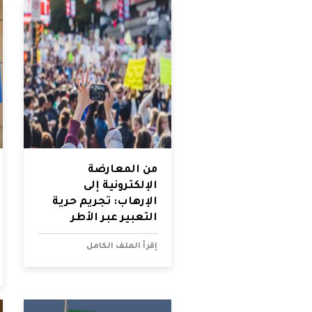
شواغر
مصر
اتصل بنا
العراق
الأردن
الكويت
لبنان
من المعارضة
الإلكترونية إلى
الإرهاب: تجريم حرية
ليبيا
التعبير عبر الأطر
الأمنية في الشرق
موريتانيا
إقرأ الملف الكامل
الأوسط وشمال
أفريقيا
المغرب
عمان