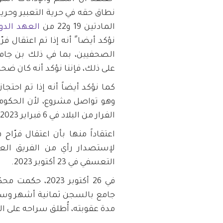
نطاق حقه في حرية التعبير وحر
المادتين 19 و22 من
العهد الدو
نؤكد أيضا ً أنه إذا تم اعتقال
الصحفيين، بما في ذلك بن جامع 
على ذلك، فإننا نؤكد أنه كان ضحي
كما نؤكد أيضاً أنه إذا تم احت
وهو تواصل مشروع، لأن الحكومة
الفرار من البلاد في 6 فبراير 2023، على الرغم من أن هذا لا يستند إلى أي دليل.
اعتقاداً منها بأن اعتقال فرّا
لإستصدار رأي من الفريق العام
التعسفي في 23 أكتوبر 2023.
في 26 أكتوبر 3
جامع بالسجن ثمانية أشهر وسنة
مدة عقوبته، أُطلق سراحه على ال