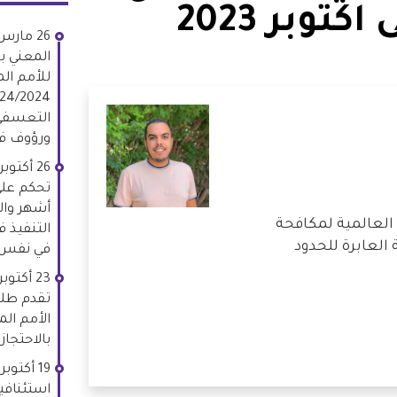
كتوبر 2023
المعني با
التعسفي
ورؤوف فر
تحكم على
أشهر وا
 العالمية لمكافحة
التنفيذ 
العابرة للحدود
في نفس ا
تقدم طلب
الأمم ال
بالاحتجاز
استئنافي