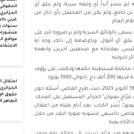
المحامي
 لم ينشر أبداً أي وثيقة سرية، ولم يتلق أي
الحقوقي
د بن جامع، ولم يكن من المحتمل بأي حال من
الجزائري 
ظام العام.
سنوات 
 يسمى بالوثائق السرية ولم ير ضرورة للرد على
منشورات
مواقع ال
 يتلق أي أموال. وبالإضافة إلى ذلك، وجه له
الاجتماع
يسي بعلاقاته مع صحفيين آخرين، واتهمه
ر الدولية.
سطس 2023، أصدرت محكمة قسنطينة حكمها وحكمت على رؤوف
لي 1000 يورو).
اعتقال ا
الجزائري
انعقدت جلسة الاستئناف في 19 أكتوبر 2023، حيث طرح القاضي أسئلة حول
حقوق ال
فرّاح بعنوان" الجزائر: المستقبل على المحك:
الطاهر ا
يق"، نُشر الكتاب بعد أيام قليلة من اعتقال
ر 2023. واتهمه القاضي بالسعي لتشويه صورة البلاد من خلال
الأكاديمية.
موجهة ضد فرّاح تستند إلى حقائق تقع ضمن