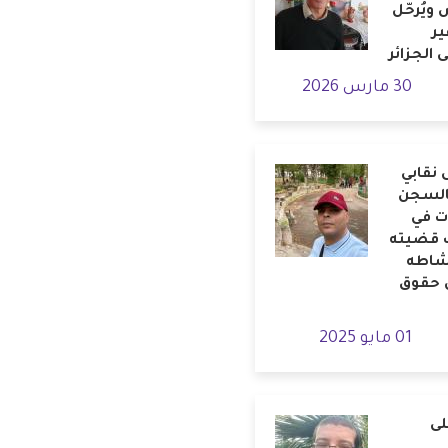
ويُرحّل
ر
ى الجزائر
30 مارس 2026
نقابي
بالسجن
ات في
 قضيته
شاطه
 حقوق
01 مايو 2025
لى