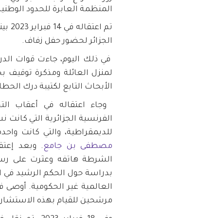
المنظمة العابرة للحدود الوطن
تم اع
الجزائر لحضور حفل زفاف.
في ذلك اليوم، جاءت قوات الد
لمنزل العائلة ومذكرة توقيف بح
الأبحاث التابع لكتيبة درك الحطا
وجاء اعتقاله في أعقاب ال
الفرنسية الجزائرية التي كانت
للديمقراطية، والتي كانت واح
مصطفى بن جامع
. وبعد إعت
الشرطة هاتفه وعثرت على رسائ
بدراسة حول الحكم الرشيد في ال
العالمية غير الحكومية. أوصى ف
مرشحين للقيام بهذه الاستشارة