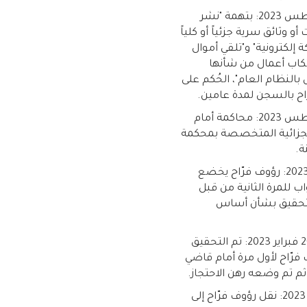
29 أغسطس 2023: بتهمة "نشر
و وثائق سرية جزئياً أو كلياً
إلكترونية" و"تلقي أموال
كاب أعمال من شأنها
النظام العام"، الحُكم على
اح بالسجن لمدة عامين.
22 أغسطس 2023: محاكمة أمام
لجزائية المتخصصة بمحكمة
.
21 يونيو 2023: رؤوف فرّاح يخضع
ب للمرة الثانية من قبل
تحقيق بشأن أساس
ليلة 19-20 فبراير 2023: تم التحقيق
فرّاح لأول مرة أمام قاضي
ثم تم وضعه رهن الاحتجاز.
18 فبراير 2023: نقل رؤوف فرّاح إلى