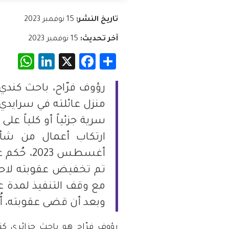
تاريخ النشر:
15 نوفمبر 2023
فلسطين
آخر تحديث:
15 نوفمبر 2023
قطر
App
nkedIn
Facebook
X
Share
السعودية
السودان
منزل عائلته في سرايدي.
سرية جزئياً أو كلياً عل
سوريا
أغسطس 023
تونس
تم تخفيض عقوبته لاحق
الإمارات
وبعد أن قضى عقوبته، أ
اليمن
رؤوف فرّاح هو باحث جزائري كن