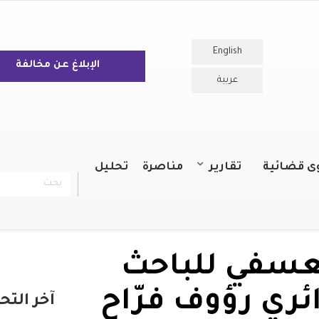
English
الإبلاغ عن مخالفة
عربية
ى قضائية
تقارير
مناصرة
تحليل
بحث
chercher
التقارير السنوية
التقارير
تعسفي للباحث
ئري رؤوف فرّاح
آخر التح