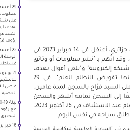
معلومات أ
على شبكة 
بهدف ارت
Whats
Li
المساس ب
رؤوف فرّ
رؤوف فرّاح، باحث كندي جزائري، أعتقل في 14 فبراير 2023 في
الوحدة ا
 وقد اتُهم بـ "نشر معلومات أو وثائق
قسنطينة
ى شبكة إلكترونية" و"تلقي أموال بهدف
ارتكاب أعمال من شأنها تقويض النظام العام". في 29
للاستجوا
قاضي ال
2، حُكم على السيد فرّاح بالسجن لمدة عامين.
القضية.
ًا إلى السجن ثمانية أشهر والسجن
مع وقف التنفيذ لمدة عام عند الاستئناف في 26 أكتوبر 2023.
مع رؤوف 
ُطلق سراحه في نفس اليوم.
التحقيق 
دي في "المبادرة العالمية لمكافحة الجريمة