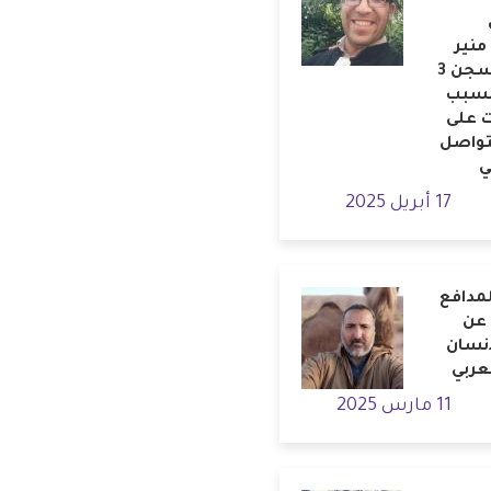
منير
غربي بالسجن 3
بسبب
 على
تواصل
ي
17 أبريل 2025
لمدافع
 عن
إنسان
لعربي
11 مارس 2025