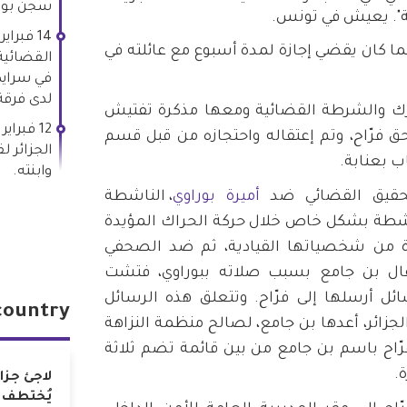
سجن بوص
ية". يعيش في تونس.
تقاله في 14 فبراير 2023 بينما كان يقضي إجازة لمدة أسبوع مع عائلته في
القضائية
في سرايدي
لدى فرقة
رك والشرطة القضائية ومعها مذكرة تفتيش
ق فرّاح، وتم إعتقاله واحتجازه من قبل قسم
الجزائر 
ب بعنابة.
وابنته.
تحقيق القضائي ضد
أميرة بوراوي
، الناشطة
 نشطة بشكل خاص خلال حركة الحراك المؤيدة
دة من شخصياتها القيادية، ثم ضد الصحفي
قال بن جامع بسبب صلاته ببوراوي، فتشت
ل أرسلها إلى فرّاح. وتتعلق هذه الرسائل
country
جزائر، أعدها بن جامع، لصالح منظمة النزاهة
رّاح باسم بن جامع من بين قائمة تضم ثلاثة
.
لاجئ جزا
يُختطف 