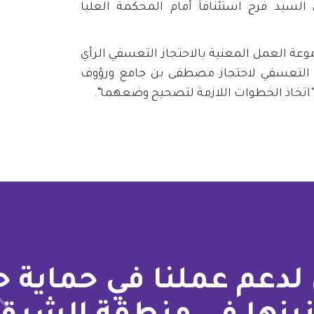
 قدم محامي السيد فرح استئنافاً أمام المحكمة العليا
ع التعسفي لاحتجاز مصطفى بن جامع ورؤوف
”اتخاذ الخطوات اللازمة لتصحيح وضعهما“.
لدعم عملنا في حماية 