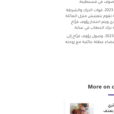
وف في قسنطينة.
14 فبراير 2023: قوات الدرك والشرطة
 تقوم بتفتيش منزل العائلة
 ويتم احتجاز رؤوف فرّاح
 درك الحطاب في عنابة.
12 فبراير 2023: وصول رؤوف فرّاح إلى
لقضاء عطلة عائلية مع زوجته
More on 
ئري
بعنف