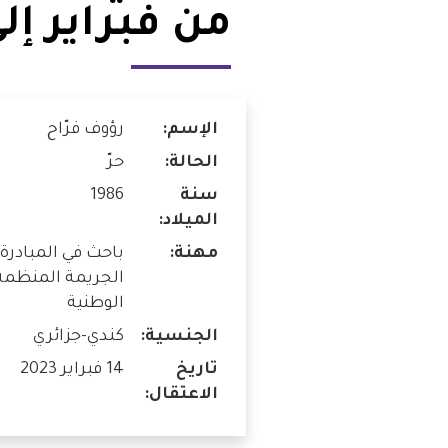
من فبراير إلى ا
شواغر
مصر
اتصل بنا
العراق
الإسم:
رؤوف فرّاح
الأردن
الحالة:
حرّ
الكويت
سنة
1986
الميلاد:
لبنان
مهنة:
باحث في المبادرة
الجريمة المنظمة 
ليبيا
الوطنية
الجنسية:
كندي-جزائري
موريتانيا
تاريخ
14 فبراير 2023
الاعتقال:
المغرب
عمان