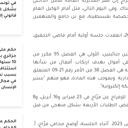
202، تم نقل فرّاح إلى مقر المديرية العامة للأمن الداخلي
في تونس 
. وفي اليوم التالي، مثل أمام الوكيل العام
بشكل غي
قانوني إل
متخصصة بقسنطينة، مع بن جامع والمتهمين
وفي ليلة 19 إلى 20 فبراير 2023، انعقدت جلسة أولية أمام قاضي التحقيق،
حكم على 
تتم محاكمة فرّاح بموجب مادتين جنائيتين، الأولى هي الفصل 95 مكرر من
جزائري 
تلقي أموال بهدف ارتكاب أفعال من شأنها
10 سنو
استئناف
المساس بالنظام العام" والثانية هي الفصل 38 من الأمر رقم 21-09 المتعلق
بسبب ن
دارية. وبموجب هذه المادة، فهو متهم "بنشر
في مجال
ة إلكترونية".
الإنسان
تم تقديم أربعة طلبات مختلفة للإفراج عن فرّاح في 23 فبراير، و16 أبريل، و8
يو 2023. وقد تم رفض الطلبات الأربعة بشكل منهجي من قبل
الحكم ع
جرت المحاكمة في 22 أغسطس 2023. أثناء الجلسة، أوضح محامي فرّاح، أ.