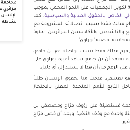
محاكمة 
ية تكوين الجمعيات على النحو المحمي بموجب
جزائري 
الإنسان
لي الخاص بالحقوق المدنية والسياسية
. كما
نشاطه
 فرّاح فذلك فقط بسبب اتصالاته المشروعة مع
والناشطين والأكاديميين الجزائريين. علاوة
ة جانبية لقضية "بوراوي".
جاز فرح فذلك فقط بسبب تواصله مع بن جامع،
 تعتقد أن بن جامع ساعد أميرة بوراوي على
ح هو تعسفي، قدمت منا لحقوق الإنسان طلباً
ل التابع للأمم المتحدة المعني بالاحتجاز
202، حكمت محكمة قسنطينة على رؤوف فرّاح ومصطفى بن
 واحدة مع وقف التنفيذ. وبعد أن قضى فرّاح
فور.