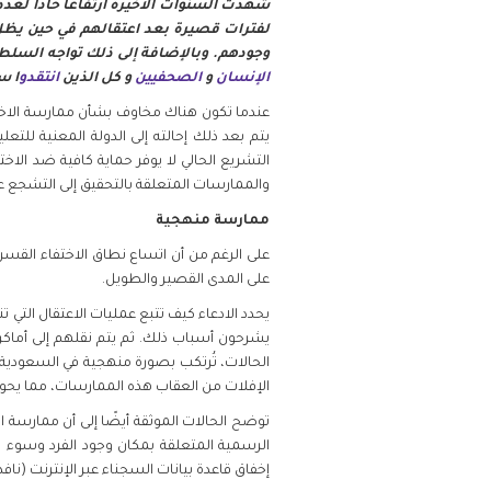
شهدت السنوات الأخيرة ارتفاعًا حادًا لع
لفترات قصيرة بعد اعتقالهم في حين يظل
فلسطين
وجودهم. وبالإضافة إلى ذلك تواجه السلط
الإنسان
و
الصحفيين
و كل الذين
انتقدو
ا س
قطر
عندما تكون هناك مخاوف بشأن ممارسة الاختفاء
السعودية
والممارسات المتعلقة بالتحقيق إلى التشجع على
السودان
ممارسة منهجية
على الرغم من أن اتساع نطاق الاختفاء القسر
سوريا
على المدى القصير والطويل.
يحدد الادعاء كيف تتبع عمليات الاعتقال التي 
تونس
يشرحون أسباب ذلك. ثم يتم نقلهم إلى أماكن
الحالات، تُرتكب بصورة منهجية في السعودية م
الإمارات
الإفلات من العقاب هذه الممارسات، مما يحول 
توضح الحالات الموثقة أيضًا إلى أن ممارسة اح
اليمن
الرسمية المتعلقة بمكان وجود الفرد وسوء ال
إخفاق قاعدة بيانات السجناء عبر الإنترنت (نافذة) في الو