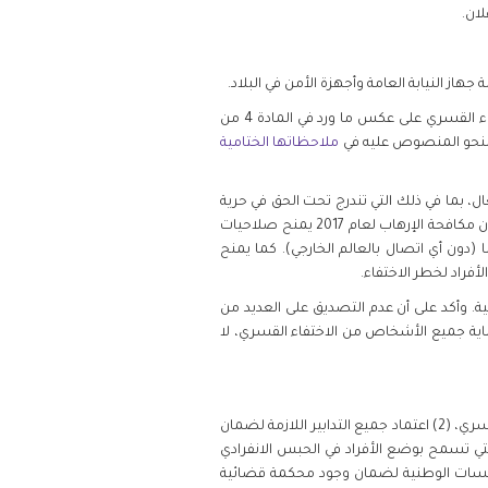
ان.
 النيابة العامة وأجهزة الأمن في البلاد.
ينبه الادعاء العام إلى محدودية الضمانات في القانون المحلي لمنع حالات الاختفاء القسري، وإلى غياب تعريف محدد يجرم الاختفاء القسري على عكس ما ورد في المادة 4 من
ى النحو المنصوص عليه في
ملاحظاتها الختامية
 بما في ذلك التي تندرج تحت الحق في حرية
الرأي والتعبير والتجمع السلمي وتكوين الجمعيات، إضافة إلى حرية الفكر والوجدان والدين. ولفت الادعاء أيضًا الانتباه إلى أن قانون مكافحة الإرهاب لعام 2017 يمنح صلاحيات
 لرئاسة أمن الدولة والنيابة العامة، مما يسمح بالاحتجاز بمعزل عن العالم الخارجي للأفراد لمدة تصل إلى 90 يومًا (دون أي اتصال بالعالم الخارجي). كما يمنح
فراد لخطر الاختفاء.
ية. وأكد على أن عدم التصديق على العديد من
حماية جميع الأشخاص من الاختفاء القسري، لا
أوصت منا في ادعائها العام حكومة السعودية بمنع ارتكاب الاختفاء القسري من خلال (1) إدخال تشريع وطني يحظر الاختفاء القسري، (2) اعتماد جميع التدابير اللازمة لضمان
نية الأساسية ، (3) إلغاء جميع الأحكام القانونية التي تسمح بوضع الأفراد في الحبس الانفرادي
مة فضلاً عن الاتصال بمحام أو مستشار قانوني (5) إعادة هيكلة المؤسسات الوطنية لضمان وجود محكمة قضائية