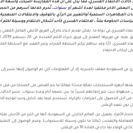
دد حالات الاختفاء القسري، مما يدل على أن هذه الممارسة أصبحت واسعة ال
 البعض الآخر مختفيا لعدة أشهر
أو سنوات
، تُحرم خلالها أسرهم من ال
ات المظاهرات السلمية أوالتعبير عن الرأي بالتوقيف والاعتقالات المنهجي
ياسات الحكومة علناً ، للاختفاء القسري كأحد أشكال الانتقام ووسيلة لكتم 
 القسري في دولة ما، يمكن تقديم ادعاء عام إلى الفريق الأممي العامل المعني بح
يتم بعد
 ارتكاب الاختفاء.
ي في السعودية مغلف بالسرية، إلا أن المعلومات التي تم الوصول إليها تشير إل
تنفذها أجهزة الاستخبارات نمطًا محددًا؛ فغالبًا ما يتم القبض على الضحايا من قبل 
 مجهولة حيث يتم إخفاءهم قسراً ما بين بضعة أيام وعدة سنوات. تشير الحالات إ
ن أجل الحصول على اعترافات بالإكراه، تُستخدم فيما بعد كدليل وحيد لتوجيه الا
دون تنفيذ الإعلان.
تجاز الأفراد بمعزل عن العالم الخارجي في السعودية، أنها في كثير من الأحيان بم
معاملة والتعذيب (غالبًا ما تكون وسيلة للاستجواب)، وعدم الوصول إلى التمثيل 
فاء بما جاء في المادة 10 من الإعلان.