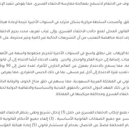
خوف من الانتقام لاتسمح بمعالجة ممارسة الاختفاء القسري، مما يقوض تنفيذ الإعل
وأصبحت السلطة مركزية بشكل متزايد في السنوات الأخيرة نتيجة لإعادة هيكلة جهاز
مخاوف لجنة مناهضة التعذيب من أن التشريعات الحالية غير كافية وغير محترمة، عل
 الإرهاب على نطاق واسع في السنوات الأخيرة لتجريم مجموعة واسعة من الأفعال،
تقديرية كبيرة
يد فترة الاحتجاز إلى أجل غير مسمى، بما في ذلك الحبس الانفرادي، مما يعرض الأ
قانوني في المملكة العربية السعودية، مما يسهم في خلق مناخ الخوف والرقابة الذات
ا في ذلك العهد الدولي الخاص بالحقوق المدنية والسياسية والاتفاقية الدولية ل
اختفاء القسري ومحاكمة مرتكبيها في المملكة.
عدم احتجاز أي شخص محروممن حريته في السر، مع جميع الضمانات القانو
لفترات طويلة، (4) ضمان الحق في المثول أمام المحك