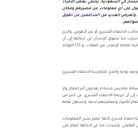
انتشار في السعودية. يختفي بعض الأفراد
حصول على أي معلومات عن مصيرهم ومكان
ة. وتعرض العديد من
المدافعين عن حقوق
أصواتهم.
الات الاختفاء القسري أو غير الطوعي، والذي
 ذلك إحالته إلى الدولة المعنية للتعليق عليه. في تقريرها المقدم إلى فريق خبراء الأمم المتحدة في 20 ديسمبر 2019، أشارت منا لحقوق الإنسان في ادعائها إلى أن
التشريع الحالي لا يوفر حماية كافية ضد الاختفاء القسري، (2) وقد ساهم تركيز السلطة المتزايد وغير المقيد مع السلطة الملكية لثقافة الإفلات من العقاب، و (3) القواعد
ى وجود توجه واضح لممارسة الاختفاء القسري
ضباط بملابس مدنية لا يقدمون أمر اعتقال ولا
لى أن جريمة الاختفاء القسري، في كثير من
تهام للأفراد ومعاقبتهم لاحقا. وتسهل ثقافة
ثابة اختفاء قسري لأنها تتميز بشح المعلومات
القانوني. وشددت منا في ادعائها العام على