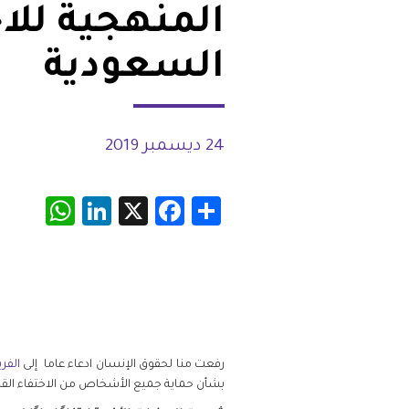
المنهجية للا
شواغر
مصر
السعودية
اتصل بنا
العراق
الأردن
24 ديسمبر 2019
الكويت
App
inkedIn
Facebook
X
Share
لبنان
ليبيا
موريتانيا
المغرب
رفعت منا لحقوق الإنسان ادعاء عاما إلى
الفر
بشأن حماية جميع الأشخاص من الاختفاء القس
عمان