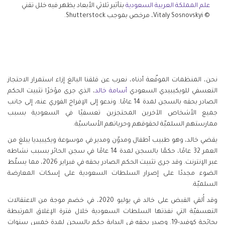
علم المملكة العربية السعودية
بتأثير ثلاثي الأبعاد يظهر فيه خلل تقني
© Vitaly Sosnovskyi، مرخص بموجب Shutterstock.
نحن، المنظمات الموقّعة أدناه، نعرب عن قلقنا البالغ إزاء استمرار الاحتجاز
التعسفي للويكيبيدي السعودي
أسامة خالد
، الذي جرى مؤخرًا تثبيت الحكم
الصادر بحقه بالسجن لمدة 14 عامًا. وندعو إلى الإفراج الفوري عنه، إلى جانب
جميع الأشخاص الآخرين المحتجزين تعسفيًا في السعودية بسبب
ممارستهم السلميّة لحقوقهم وحرياتهم الأساسيّة
.
يقضي خالد، وهو طبيب أطفال ومدوّن ومدير في موسوعة ويكيبيديا يبلغ من
العمر 32 عامًا، حكمًا بالسجن لمدة 14 عامًا في سجن الحائر بسبب نشاطه
عبر الإنترنت. وقد جرى تثبيت الحكم الصادر بحقه في فبراير 2026، مما يسلّط
الضوء مجددًا على إصرار السلطات السعودية على إسكات المعارضة
السلميّة
.
وقد أُلقي القبض على خالد في يوليو 2020، في خضم موجة من الاعتقالات
التعسفيّة التي نفذتها السلطات السعودية خلال فترة الإغلاق المرتبطة
بجائحة كوفيد-19. وصدر بحقه في البداية حكم بالسجن لمدة خمس سنوات