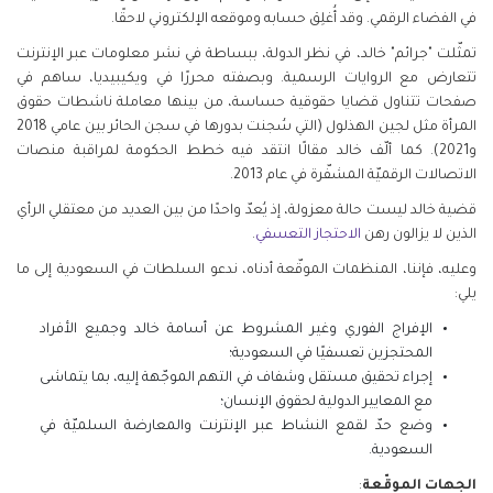
في الفضاء الرقمي. وقد أُغلِق حسابه وموقعه الإلكتروني لاحقًا
.
تمثّلت "جرائم" خالد، في نظر الدولة، ببساطة في نشر معلومات عبر الإنترنت
تتعارض مع الروايات الرسمية. وبصفته محررًا في ويكيبيديا، ساهم في
صفحات تتناول قضايا حقوقية حساسة، من بينها معاملة ناشطات حقوق
المرأة مثل لجين الهذلول (التي سُجنت بدورها في سجن الحائر بين عامي 2018
و2021). كما ألّف خالد مقالًا انتقد فيه خطط الحكومة لمراقبة منصات
الاتصالات الرقميّة المشفّرة في عام 2013
.
قضية خالد ليست حالة معزولة، إذ يُعدّ واحدًا من بين العديد من معتقلي الرأي
الذين لا يزالون رهن
الاحتجاز التعسفي
.
وعليه، فإننا، المنظمات الموقّعة أدناه، ندعو السلطات في السعودية إلى ما
يلي
:
الإفراج الفوري وغير المشروط عن أسامة خالد وجميع الأفراد
المحتجزين تعسفيًا في السعودية؛
إجراء تحقيق مستقل وشفاف في التهم الموجّهة إليه، بما يتماشى
مع المعايير الدولية لحقوق الإنسان؛
وضع حدّ لقمع النشاط عبر الإنترنت والمعارضة السلميّة في
السعودية
.
الجهات الموقّعة
: