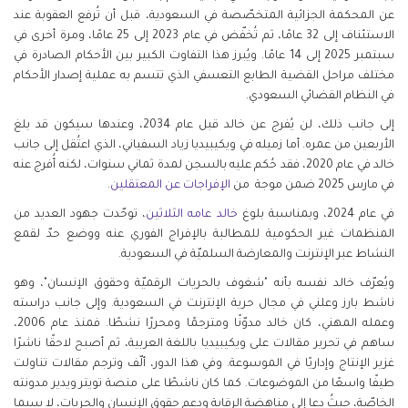
عن المحكمة الجزائية المتخصّصة في السعودية، قبل أن تُرفع العقوبة عند
الاستئناف إلى 32 عامًا، ثم تُخفّض في عام 2023 إلى 25 عامًا، ومرة أخرى في
سبتمبر 2025 إلى 14 عامًا. ويُبرز هذا التفاوت الكبير بين الأحكام الصادرة في
مختلف مراحل القضية الطابع التعسفي الذي تتسم به عملية إصدار الأحكام
في النظام القضائي السعودي
.
إلى جانب ذلك، لن يُفرج عن خالد قبل عام 2034، وعندها سيكون قد بلغ
الأربعين من عمره. أما زميله في ويكيبيديا زياد السفياني، الذي اعتُقل إلى جانب
خالد في عام 2020، فقد حُكم عليه بالسجن لمدة ثماني سنوات، لكنه أُفرج عنه
في مارس 2025 ضمن موجة من
الإفراجات عن المعتقلين
.
في عام 2024، وبمناسبة بلوغ
خالد عامه الثلاثين
، توحّدت جهود العديد من
المنظمات غير الحكومية للمطالبة بالإفراج الفوري عنه ووضع حدّ لقمع
النشاط عبر الإنترنت والمعارضة السلميّة في السعودية
.
ويُعرّف خالد نفسه بأنه "شغوف بالحريات الرقميّة وحقوق الإنسان"، وهو
ناشط بارز وعلني في مجال حرية الإنترنت في السعودية. وإلى جانب دراسته
وعمله المهني، كان خالد مدوّنًا ومترجمًا ومحررًا نشطًا. فمنذ عام 2006،
ساهم في تحرير مقالات على ويكيبيديا باللغة العربية، ثم أصبح لاحقًا ناشرًا
غزير الإنتاج وإداريًا في الموسوعة. وفي هذا الدور، ألّف وترجم مقالات تناولت
طيفًا واسعًا من الموضوعات. كما كان ناشطًا على منصة تويتر ويدير مدونته
الخاصّة، حيثُ دعا إلى مناهضة الرقابة ودعم حقوق الإنسان والحريات، لا سيما