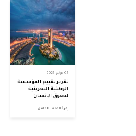
شواغر
مصر
اتصل بنا
العراق
الأردن
الكويت
لبنان
05 يونيو 2023
تقرير تقييم المؤسسة
ليبيا
الوطنية البحرينية
لحقوق الإنسان
موريتانيا
إقرأ الملف الكامل
المغرب
عمان