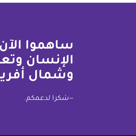
فلسطين
قطر
ساهموا الآن 
السعودية
الإنسان وتع
السودان
وشمال أفريق
سوريا
تونس
—شكرا لدعمكم.
الإمارات
اليمن