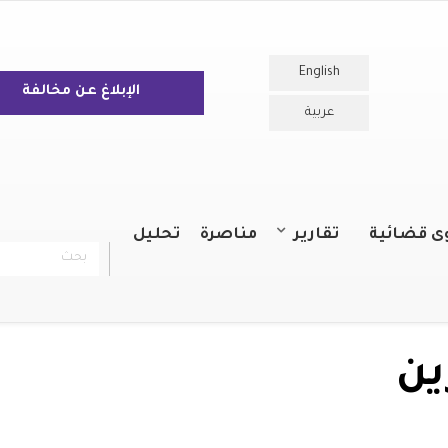
English
الإبلاغ عن مخالفة
عربية
ى قضائية
تقارير
مناصرة
تحليل
بحث
chercher
التقارير السنوية
التقارير
ين