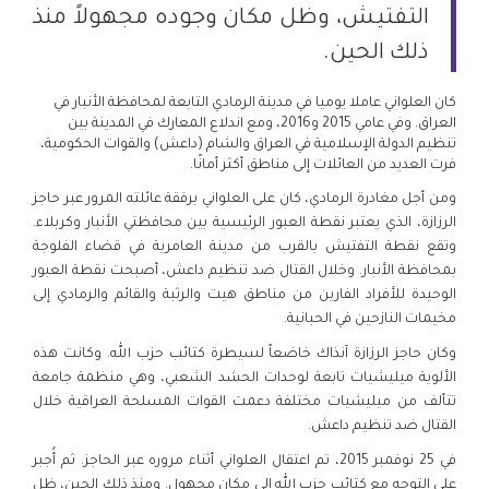
التفتيش، وظل مكان وجوده مجهولاً منذ
ذلك الحين.
كان العلواني عاملا يوميا في مدينة الرمادي التابعة لمحافظة الأنبار في
العراق. وفي عامي 2015 و2016، ومع اندلاع المعارك في المدينة بين
تنظيم الدولة الإسلامية في العراق والشام (داعش) والقوات الحكومية،
فرت العديد من العائلات إلى مناطق أكثر أمانًا.
ومن أجل مغادرة الرمادي، كان على العلواني برفقة عائلته المرور عبر حاجز
الرزازة، الذي يعتبر نقطة العبور الرئيسية بين محافظتي الأنبار وكربلاء.
وتقع نقطة التفتيش بالقرب من مدينة العامرية في قضاء الفلوجة
بمحافظة الأنبار. وخلال القتال ضد تنظيم داعش، أصبحت نقطة العبور
الوحيدة للأفراد الفارين من مناطق هيت والرثبة والقائم والرمادي إلى
مخيمات النازحين في الحبانية.
وكان حاجز الرزازة آنذاك خاضعاً لسيطرة كتائب حزب الله. وكانت هذه
الألوية ميليشيات تابعة لوحدات الحشد الشعبي، وهي منظمة جامعة
تتألف من ميليشيات مختلفة دعمت القوات المسلحة العراقية خلال
القتال ضد تنظيم داعش.
في 25 نوفمبر 2015، تم اعتقال العلواني أثناء مروره عبر الحاجز. ثم أُجبر
على التوجه مع كتائب حزب الله إلى مكان مجهول. ومنذ ذلك الحين، ظل