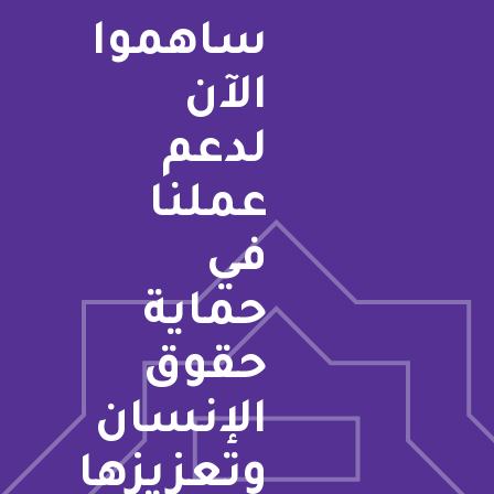
ساهموا
الآن
لدعم
عملنا
في
حماية
حقوق
الإنسان
وتعزيزها