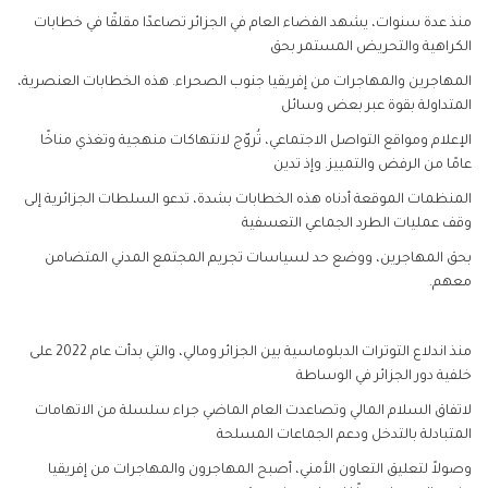
منذ عدة سنوات، يشهد الفضاء العام في الجزائر تصاعدًا مقلقًا في خطابات
الكراهية والتحريض المستمر بحق
المهاجرين والمهاجرات من إفريقيا جنوب الصحراء. هذه الخطابات العنصرية،
المتداولة بقوة عبر بعض وسائل
الإعلام ومواقع التواصل الاجتماعي، تُروّج لانتهاكات منهجية وتغذي مناخًا
عامًا من الرفض والتمييز. وإذ تدين
المنظمات الموقعة أدناه هذه الخطابات بشدة، تدعو السلطات الجزائرية إلى
وقف عمليات الطرد الجماعي التعسفية
بحق المهاجرين، ووضع حد لسياسات تجريم المجتمع المدني المتضامن
معهم.
منذ اندلاع التوترات الدبلوماسية بين الجزائر ومالي، والتي بدأت عام 2022 على
خلفية دور الجزائر في الوساطة
لاتفاق السلام المالي وتصاعدت العام الماضي جراء سلسلة من الاتهامات
المتبادلة بالتدخل ودعم الجماعات المسلحة
وصولاً لتعليق التعاون الأمني، أصبح المهاجرون والمهاجرات من إفريقيا