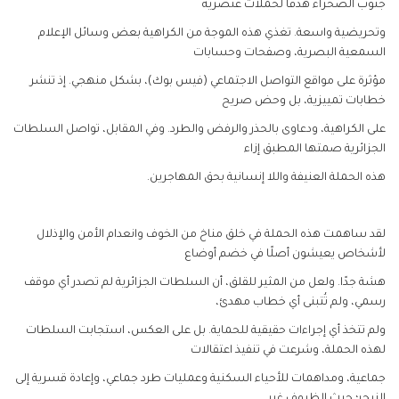
جنوب الصحراء هدفًا لحملات عنصرية
وتحريضية واسعة. تغذي هذه الموجة من الكراهية بعض وسائل الإعلام
السمعية البصرية، وصفحات وحسابات
مؤثرة على مواقع التواصل الاجتماعي (فيس بوك)، بشكل منهجي. إذ تنشر
خطابات تمييزية، بل وحض صريح
على الكراهية، ودعاوى بالحذر والرفض والطرد. وفي المقابل، تواصل السلطات
الجزائرية صمتها المطبق إزاء
هذه الحملة العنيفة واللا إنسانية بحق المهاجرين.
لقد ساهمت هذه الحملة في خلق مناخ من الخوف وانعدام الأمن والإذلال
لأشخاص يعيشون أصلًا في خضم أوضاع
هشة جدًا. ولعل من المثير للقلق، أن السلطات الجزائرية لم تصدر أي موقف
رسمي، ولم تُتبنى أي خطاب مهدئ،
ولم تتخذ أي إجراءات حقيقية للحماية. بل على العكس، استجابت السلطات
لهذه الحملة، وشرعت في تنفيذ اعتقالات
جماعية، ومداهمات للأحياء السكنية وعمليات طرد جماعي، وإعادة قسرية إلى