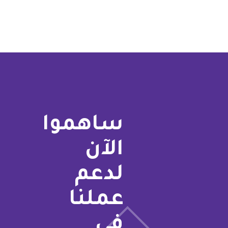
ساهموا
الآن
لدعم
عملنا
في