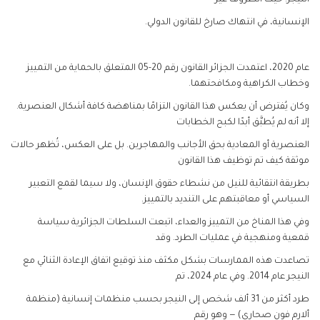
النيجر؛ حيث الظروف غير
الإنسانية، في انتهاك صارخ للقانون الدولي.
عام 2020، اعتمدت الجزائر القانون رقم 20-05 المتعلق بالحماية من التمييز
وخطاب الكراهية ومكافحتهما.
وكان يُفترض أن يعكس هذا القانون التزامًا بمناهضة كافة أشكال العنصرية.
إلا أنه لم يُطبَّق أبدًا لكبح الخطابات
العنصرية أو المعادية بحق الأجانب والمهاجرين. بل على العكس، تُظهر حالات
موثقة كيف تم توظيف هذا القانون
بطريقة انتقائية للنيل من نشطاء حقوق الإنسان، ولا سيما لقمع التعبير
السياسي أو معاقبتهم على التنديد بالتمييز.
وفي هذا المناخ من التمييز والعداء، اتبعت السلطات الجزائرية سياسة
قمعية ومنهجية في عمليات الطرد. وقد
تصاعدت هذه الممارسات بشكل مكثف منذ توقيع اتفاق الإعادة الثنائي مع
النيجر عام 2014. وفي عام 2024، تم
طرد أكثر من 31 ألف شخص إلى النيجر بحسب منظمات إنسانية (منظمة
ألارم فون صحاري) — وهو رقم