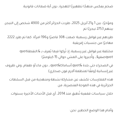
ضخم يعكس منهجًا تطهيريًا للهجرة، دون أية ضمانات قانونية.
ومؤخرًا، بين 1 و21 أبريل 2025، طردت الجزائر أكثر من 4900 شخص إلى النيجر،
بينهم 2753 نيجريًا تم
طردهم عبر قوافل رسمية؛ ضمت 308 قاصرًا و196 امرأة. كما تم طرد 2222
مهاجرًا من جنسيات إفريقية
مختلفة عبر قوافل غير رسمية، إذ تُركوا فيما يُعرف بـ &
;النقطة
quot
quot
صفر&
;، وأُجبروا على المشي حوالي 15 كيلومترًا
في الصحراء حتى بلدة &
quot
;أساماكا&
quot
;، دون ماء أو طعام، وفي ظروف
غير إنسانية (وفقًا لمنظمة ألارم فون صحاري).
هذه الممارسات تكشف عن مشاركة نشطة ومنهجية من قبل السلطات
الجزائرية في هذه الموجة العنصرية، من
خلال سياسات قمعية تُطبق منذ 2014، أي قبل الأحداث الأخيرة بسنوات.
وأمام هذا الوضع الخطير، نحن: