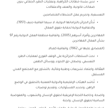
ندين بشدة خطابات الكراهية، وعمليات الطرد الجماعي بدون
ضمانات قانونية، والعنف والاعتقالات
التعسفية، وتجريم عمل النشطاء المتضامنين.
نُذكّر الجزائر بالتزاماتها الدولية، لا سيما اتفاقية جنيف (1951)،
والاتفاقية الدولية لحماية حقوق العمال
المهاجرين وأفراد أسرهم (2005)، واتفاقية منظمة العمل الدولية رقم 97
بشأن العمال المهاجرين
(المصادق عليها في 1962)، واتفاقية كمبالا.
نحث السلطات الجزائرية على الوقف الفوري لعمليات الطرد
التعسفي، وضمان حق اللجوء، ووسائل الطعن
الفعّالة، واعتماد تشريعات وطنية وقائية، بالتشاور مع المجتمع المدني
المستقل.
نُناشد الهيئات الإقليمية والدولية المعنية بالتحقيق في الوضع
الراهن، وتحديد المسئوليات، وتقديم توصيات
واضحة. وخاصة اللجنة الإفريقية لحقوق الإنسان والشعوب، والمفوضية
السامية لحقوق الإنسان، ولجنة