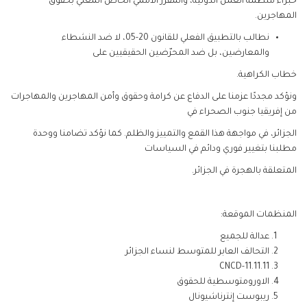
خبراء منظمة العمل الدولية، والمقرر الأممي الخاص المعني بحقوق
المهاجرين.
نطالب بالتطبيق الفعلي للقانون 20-05، لا ضد النشطاء
والمعارضين، بل ضد المحرّضين الحقيقيين على
خطاب الكراهية.
ونؤكد مجددًا عزمنا على الدفاع عن كرامة وحقوق وأمن المهاجرين والمهاجرات
من إفريقيا جنوب الصحراء في
الجزائر، في مواجهة هذا القمع والتمييز والظلم. كما نؤكد تضامنا ووحدة
مطلبنا بتغيير فوري ودائم في السياسات
المتعلقة بالهجرة في الجزائر.
المنظمات الموقعة:
عدالة للجميع
التحالف العابر للمتوسط لنساء الجزائر
CNCD-11.11.11
الاورومتوسطية للحقوق
ريبوست إنترناشيونال