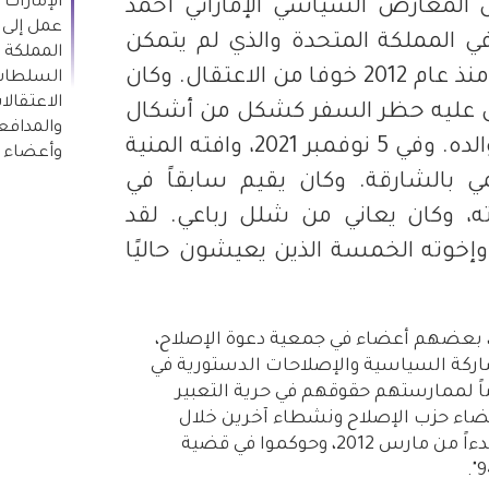
الإمارات 
المعارض السياسي الإماراتي أحمد
عمل إلى ا
في المملكة المتحدة والذي لم يتمكن
المملكة 
من العودة إلى الإمارات منذ عام 2012 خوفا من الاعتقال. وكان
السلطات 
الاعتقال
ض عليه حظر السفر كشكل من أشكال
والمدافع
الانتقام بسبب نشاط والده. وفي 5 نوفمبر 2021، وافته المنية
وأعضاء ح
بالشارقة. وكان يقيم سابقاً في
ته، وكان يعاني من شلل رباعي. لقد
إخوته الخمسة الذين يعيشون حاليًا
2، وقع 132 ناشطاً، بعضهم أعضاء في جمعية دعوة الإصلاح،
اركة السياسية والإصلاحات الدستورية في
اماً لممارستهم حقوقهم في حرية التعبير
عضاء حزب الإصلاح ونشطاء آخرين خلال
موجات مختلفة من الاعتقالات، بدءاً من مارس 2012، وحوكموا في قضية