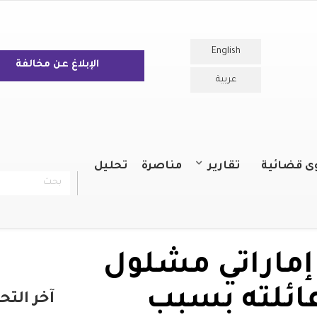
English
الإبلاغ عن مخالفة
عربية
ى قضائية
تقارير
مناصرة
تحليل
بحث
chercher
التقارير السنوية
التقارير
إماراتي مشلول
ائلته بسبب
آخر التح