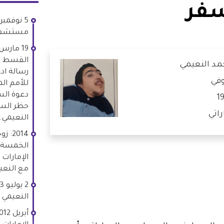
سفر
مستشفى 
القسط لح
د النعيمي
رسالة ادع
في
للأمم ال
دعوة السل
1
حظر الس
راتي
النعيمي.
2014
الخمسة، 
الإمارات 
مع النعي
Li
Whats
النعيمي بالس