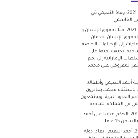
5 نوفمبر 2021: وفاة النعيمي في
القاسمي.
19 مارس 2021: منّا لحقوق الإنسان و
قوق الإنسان تقدمان
اءات إلى الإجراءات الخاصة
متحدة، تحثهما فيها على
طات الإماراتية إلى رفع
فر المفروض على محمد
: زوجة أحمد النعيمي وأطفاله
باستثناء محمد، يغادرون
عبر الحدود البرية، ويجتمعون
مي في المملكة المتحدة.
2 يوليو 2013: الحكم غيابيا على أحمد
جن 15 عاما.
أبريل 2012: أحمد النعيمي يغادر دولة