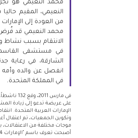
محمد النعيمي هو نجل 
النعيمي، المقيم حاليا 
فلسطين
قطر
محمد النعيمي قد فُر
السعودية
في مستشفى القاسمي 
الشارقة، في رعاية جد
السودان
انفصل عن والده وأمه و
سوريا
في المملكة المتحدة.
تونس
في مارس 011
على عريضة تدعو إلى زيادة المش
الإمارات
الإمارات العربية المتحدة. انتق
وتكوين الجمعيات، تم اعتقال أ
اليمن
أصبحت تعرف باسم "الإمارات 94".