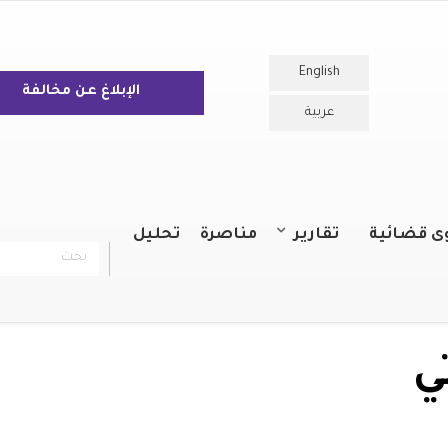
English
الإبلاغ عن مخالفة
عربية
ى قضائية
تقارير
مناصرة
تحليل
بحث
chercher
التقارير السنوية
التقارير
ي