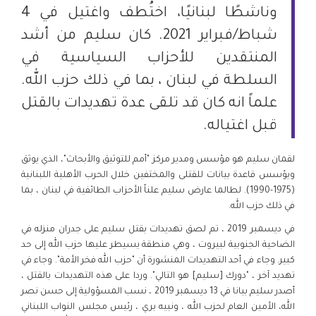
وناشطًا لبنانيًا، اختُطف واغتيل في 4
شباط/فبراير 2021. كان سليم من أشد
المنتقدين للأحزاب السياسية في
السلطة في لبنان ، بما في ذلك حزب الله.
علماً انه كان قد تلقى عدة تهديدات بالقتل
قبل اغتياله.
لقمان سليم هو مؤسس ومدير مركز "أمم للتوثيق والأبحاث‏"، الذي يوثق
ويؤسس قاعدة بيانات للقتلى والمختفين خلال الحرب الأهلية اللبنانية
(1975-1990). لطالما عارض سليم علناً الأحزاب الطائفية في لبنان ، بما
في ذلك حزب الله.
في ديسمبر 2019 ، تم لصق تهديدات بقتل سليم على جدران منزله في
الضاحية الجنوبية لبيروت ، وهي منطقة يسيطر عليها حزب الله إلى حد
كبير. وجاء في أحد التهديدات المنشورة أن "حزب الله فخر الأمة". وجاء في
تهديد آخر ، "دورك [سليم] هو التالي". وردا على هذه التهديدات بالقتل ،
أصدر سليم بيانا في 13 ديسمبر 2019 ، نسب المسؤولية إلى حسن نصر
الله، الأمين العام لحزب الله ، ونبيه بري ، رئيس مجلس النواب اللبناني