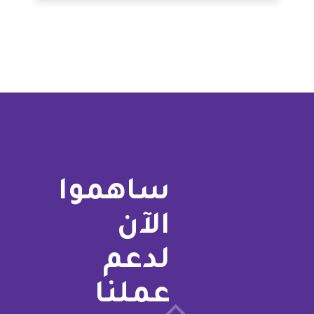
ساهموا
الآن
لدعم
عملنا