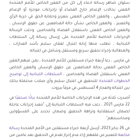
سلوان ضاهر رسالة ادعاء إلى كل من المقرر الخاص للأمم المتحدة
المعني بحالات الإعدام خارج القضاء أو بإجراءات موجزة أو الإعدام
التعسفي ، والمقرر الخاص المعني بتعزيز وحماية الحق في حرية الرأي
والتعبير ، والمقرر الخاص بشأن حالة المدافعين عن حقوق الإنسان ،
والمقرر الخاص المعني باستقلال القضاة والمحامين. وحثت الرسالة
الإجراءات الخاصة للأمم المتحدة على إرسال رسالة إلى السلطات
اللبنانية ، تطلب منها إدانة اغتيال لقمان سليم بأشد العبارات ،
والمطالبة بإجراء تحقيق سريع ومستقل وشامل في اغتياله.
في مارس ، دعا أربعة خبراء مستقلين للأمم المتحدة ، بمن فيهم المقرر
الخاص المعني بحالة المدافعين عن حقوق الإنسان والمقرر الخاص
المعني باستقلال القضاة والمحامين ،
السلطات اللبنانية إلى توضيح
الخطوات المتخذة
للتحقيق في اغتيال سليم وأي صلات محتملة بذلك
بين اغتياله وانفجار 4 أغسطس في مرفأ بيروت.
أصدرت ثلاثة من هذه الإجراءات الخاصة للأمم المتحدة
بيانًا صحفيًا
في
22 مارس 2021 ، دعت فيه السلطات اللبنانية إلى "تنفيذ إجراءات عاجلة
لضمان استقلالية ونزاهة التحقيق وضمان تحديد على المسؤولين
ومحاسبتهم".
في 26 يناير 2023، أرسل أربعة خبراء مستقلين من الأمم المتحدة
رسالة
متابعة
للتعبير عن قلقهم إزاء عدم إحراز تقدم في التحقيق بعد عامين من