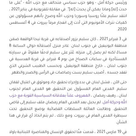
ورئيس حركة أمل - وهو حزب سياسي متحالف مع حزب الله - "على ما
حدث [له] وماذا يمكن أن يحدث [له]". في مقابلة تلفزيونية في يناير 2021 ،
انتقد سليم علنًا روسيا وسوريا وحزب الله وصرح بأنهم مسؤولون عن
كميات نترات الأمونيوم التي أدت إلى انفجار مرفأ بيروت في 4 أغسطس
2020.
في 3 فبراير 2021 ، كان سليم يزور أصدقاءه في قرية نيحا الواقعة ضمن
منطقة اليونيفيل في جنوب لبنان. غادر منزل أصدقائه حوالي الساعة 8
مساءً لكنه لم يصل إلى منزله. عُثر على سليم لاحقًا مقتولاً في سيارته
المستأجرة في ساعات الصباح من يوم 4 فبراير، في قرية العدسية في
جنوب لبنان ، خارج منطقة اليونيفيل. وبحسب الطبيب الشرعي الذي
تفقد جسده ، أصيب سليم بست رصاصات في الرأس والصدر والظهر.
حتى الآن ، فشل لبنان في بدء وإجراء تحقيق جاد وموثوق في اغتيال لقمان
سليم. المدعي العام المسؤول عن التحقيق هو المدعي العام لجنوب
لبنان ، رهيف رمضان ،
المعروف علناً بعلاقاته السياسية القوية مع حزب
الله وحركة أمل
. لم يحيل بعد المدعي العام رمضان ملف سليم إلى قاضي
التحقيق. وطالبت العائلة السلطات القضائية بوضع التحقيق تحت
سيطرة المدعي العام في بيروت. ومع ذلك ، لم يتم اتخاذ أي قرار في هذا
الشأن.
في 19 مارس 2021 ، قدمت منّا لحقوق الإنسان والمناصرة اللبنانية باولا