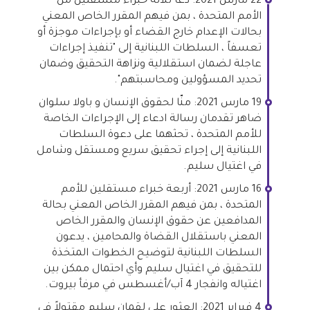
22 مارس 2021: دعا ثلاثة خبراء مستقلين من
الأمم المتحدة ، بمن فيهم المقرر الخاص المعني
بحالات الإعدام خارج القضاء أو بإجراءات موجزة أو
تعسفاً ، السلطات اللبنانية إلى "تنفيذ إجراءات
عاجلة لضمان استقلالية ونزاهة التحقيق وضمان
تحديد المسؤولين ومحاسبتهم".
19 مارس 2021: منّا لحقوق الإنسان و باولا سلوان
ضاهر تقدمان رسالة ادعاء إلى الإجراءات الخاصة
للأمم المتحدة ، تحثهما على دعوة السلطات
اللبنانية إلى إجراء تحقيق سريع ومستقل وشامل
في اغتيال سليم.
16 مارس 2021: أربعة خبراء مستقلين للأمم
المتحدة ، بمن فيهم المقرر الخاص المعني بحالة
المدافعين عن حقوق الإنسان والمقرر الخاص
المعني باستقلال القضاة والمحامين ، يدعون
السلطات اللبنانية لتوضيح الخطوات المتخذة
للتحقيق في اغتيال سليم وأي احتمال ممكن بين
اغتياله وانفجار 4 آب/أغسطس في مرفأ بيروت.
4 فبراير 2021: العثور على لقمان سليم مقتولاً في